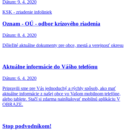
Dátum:
9. 4. 2020
KSK - zriadenie infoliniek
Oznam - OÚ - odbor krízového riadenia
Dátum:
8. 4. 2020
Dôležité aktuálne dokumenty pre obce, mestá a verejnosť okresu
Aktuálne informácie do Vášho telefónu
Dátum:
6. 4. 2020
Pripravili sme pre Vás jednoduchý a rýchly spôsob, ako mať
aktuálne informácie z našej obce vo Vašom mobilnom telefóne,
alebo tablete. Stačí si zdarma nainštalovať mobilnú aplikáciu V
OBRAZE.
Stop podvodníkom!