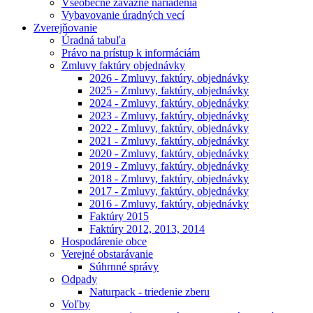
Všeobecne záväzné nariadenia
Vybavovanie úradných vecí
Zverejňovanie
Úradná tabuľa
Právo na prístup k informáciám
Zmluvy faktúry objednávky
2026 - Zmluvy, faktúry, objednávky
2025 - Zmluvy, faktúry, objednávky
2024 - Zmluvy, faktúry, objednávky
2023 - Zmluvy, faktúry, objednávky
2022 - Zmluvy, faktúry, objednávky
2021 - Zmluvy, faktúry, objednávky
2020 - Zmluvy, faktúry, objednávky
2019 - Zmluvy, faktúry, objednávky
2018 - Zmluvy, faktúry, objednávky
2017 - Zmluvy, faktúry, objednávky
2016 - Zmluvy, faktúry, objednávky
Faktúry 2015
Faktúry 2012, 2013, 2014
Hospodárenie obce
Verejné obstarávanie
Súhrnné správy
Odpady
Naturpack - triedenie zberu
Voľby