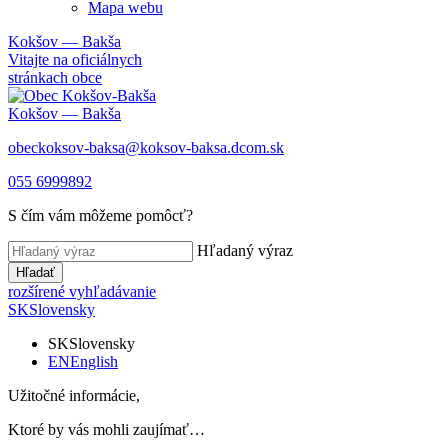
Mapa webu
Kokšov — Bakša
Vitajte na oficiálnych
stránkach obce
Kokšov — Bakša
obeckoksov-baksa@koksov-baksa.dcom.sk
055 6999892
S čím vám môžeme pomôcť?
Hľadaný výraz
Hľadať
rozšírené vyhľadávanie
SK
Slovensky
SK
Slovensky
EN
English
Užitočné informácie,
Ktoré by vás mohli zaujímať…