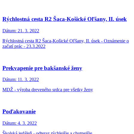
Rýchlostná cesta R2 Šaca-Košické Oľšany, II. úsek
Dátum:
21. 3. 2022
Rýchlostná cesta R2 Šaca-Košické Oľšany, II. úsek - Oznámenie o
začatí prác - 23.3.2022
Prekvapenie pre bakšanské ženy
Dátum:
11. 3. 2022
MDŽ - výroba dreveného srdca pre všetky ženy
Poďakovanie
Dátum:
4. 3. 2022
Školská jedáleň - odteraz rýchlejšie a chutnejšie