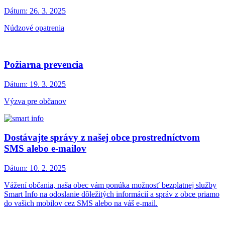
Dátum:
26. 3. 2025
Núdzové opatrenia
Požiarna prevencia
Dátum:
19. 3. 2025
Výzva pre občanov
Dostávajte správy z našej obce prostredníctvom
SMS alebo e-mailov
Dátum:
10. 2. 2025
Vážení občania, naša obec vám ponúka možnosť bezplatnej služby
Smart Info na odoslanie dôležitých informácií a správ z obce priamo
do vašich mobilov cez SMS alebo na váš e-mail.