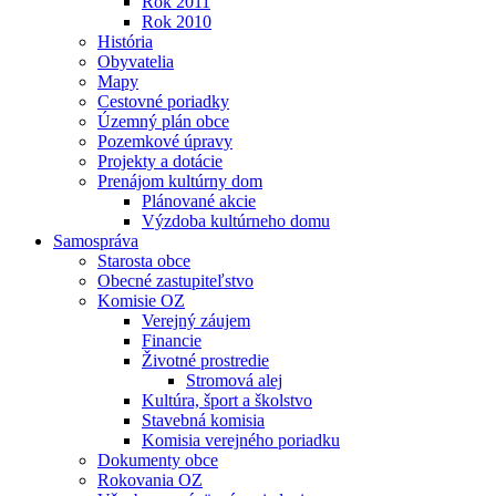
Rok 2011
Rok 2010
História
Obyvatelia
Mapy
Cestovné poriadky
Územný plán obce
Pozemkové úpravy
Projekty a dotácie
Prenájom kultúrny dom
Plánované akcie
Výzdoba kultúrneho domu
Samospráva
Starosta obce
Obecné zastupiteľstvo
Komisie OZ
Verejný záujem
Financie
Životné prostredie
Stromová alej
Kultúra, šport a školstvo
Stavebná komisia
Komisia verejného poriadku
Dokumenty obce
Rokovania OZ