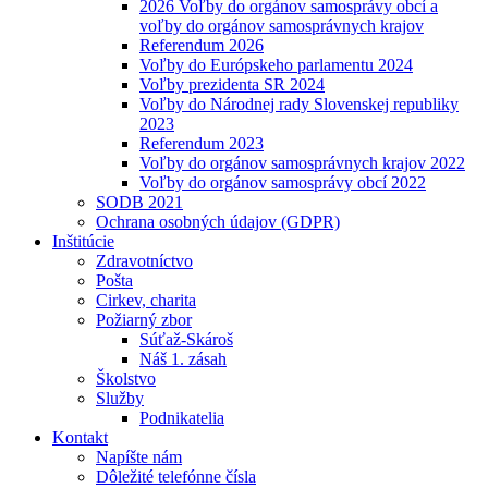
2026 Voľby do orgánov samosprávy obcí a
voľby do orgánov samosprávnych krajov
Referendum 2026
Voľby do Európskeho parlamentu 2024
Voľby prezidenta SR 2024
Voľby do Národnej rady Slovenskej republiky
2023
Referendum 2023
Voľby do orgánov samosprávnych krajov 2022
Voľby do orgánov samosprávy obcí 2022
SODB 2021
Ochrana osobných údajov (GDPR)
Inštitúcie
Zdravotníctvo
Pošta
Cirkev, charita
Požiarný zbor
Súťaž-Skároš
Náš 1. zásah
Školstvo
Služby
Podnikatelia
Kontakt
Napíšte nám
Dôležité telefónne čísla