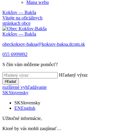
Mapa webu
Kokšov — Bakša
Vitajte na oficiálnych
stránkach obce
Kokšov — Bakša
obeckoksov-baksa@koksov-baksa.dcom.sk
055 6999892
S čím vám môžeme pomôcť?
Hľadaný výraz
Hľadať
rozšírené vyhľadávanie
SK
Slovensky
SK
Slovensky
EN
English
Užitočné informácie,
Ktoré by vás mohli zaujímať…