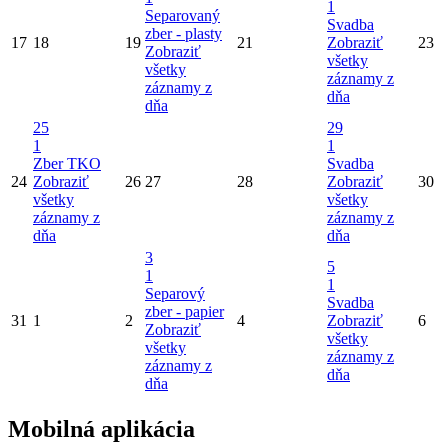
1
Separovaný
Svadba
zber - plasty
17
18
19
21
Zobraziť
23
Zobraziť
všetky
všetky
záznamy z
záznamy z
dňa
dňa
25
29
1
1
Zber TKO
Svadba
24
Zobraziť
26
27
28
Zobraziť
30
všetky
všetky
záznamy z
záznamy z
dňa
dňa
3
5
1
1
Separový
Svadba
zber - papier
31
1
2
4
Zobraziť
6
Zobraziť
všetky
všetky
záznamy z
záznamy z
dňa
dňa
Mobilná aplikácia