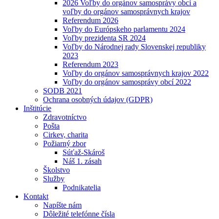
2026 Voľby do orgánov samosprávy obcí a
voľby do orgánov samosprávnych krajov
Referendum 2026
Voľby do Európskeho parlamentu 2024
Voľby prezidenta SR 2024
Voľby do Národnej rady Slovenskej republiky
2023
Referendum 2023
Voľby do orgánov samosprávnych krajov 2022
Voľby do orgánov samosprávy obcí 2022
SODB 2021
Ochrana osobných údajov (GDPR)
Inštitúcie
Zdravotníctvo
Pošta
Cirkev, charita
Požiarný zbor
Súťaž-Skároš
Náš 1. zásah
Školstvo
Služby
Podnikatelia
Kontakt
Napíšte nám
Dôležité telefónne čísla