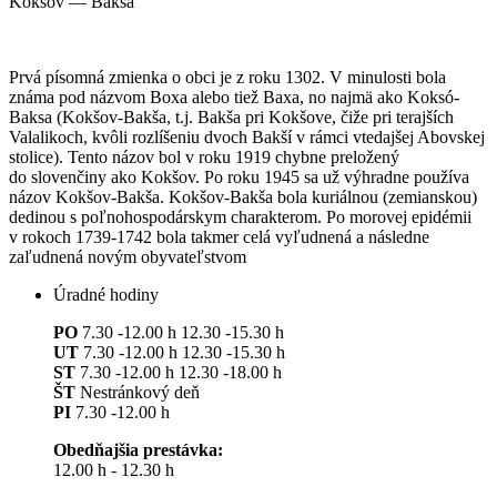
Kokšov — Bakša
Prvá písomná zmienka o obci je z roku 1302. V minulosti bola
známa pod názvom Boxa alebo tiež Baxa, no najmä ako Koksó-
Baksa (Kokšov-Bakša, t.j. Bakša pri Kokšove, čiže pri terajších
Valalikoch, kvôli rozlíšeniu dvoch Bakší v rámci vtedajšej Abovskej
stolice). Tento názov bol v roku 1919 chybne preložený
do slovenčiny ako Kokšov. Po roku 1945 sa už výhradne používa
názov Kokšov-Bakša. Kokšov-Bakša bola kuriálnou (zemianskou)
dedinou s poľnohospodárskym charakterom. Po morovej epidémii
v rokoch 1739-1742 bola takmer celá vyľudnená a následne
zaľudnená novým obyvateľstvom
Úradné hodiny
PO
7.30 -12.00 h 12.30 -15.30 h
UT
7.30 -12.00 h 12.30 -15.30 h
ST
7.30 -12.00 h 12.30 -18.00 h
ŠT
Nestránkový deň
PI
7.30 -12.00 h
Obedňajšia prestávka:
12.00 h - 12.30 h