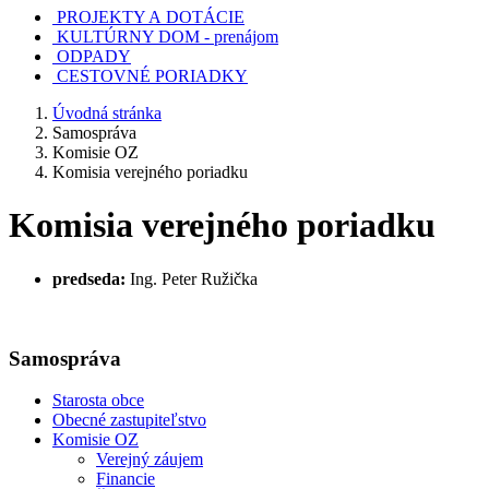
PROJEKTY A DOTÁCIE
KULTÚRNY DOM - prenájom
ODPADY
CESTOVNÉ PORIADKY
Úvodná stránka
Samospráva
Komisie OZ
Komisia verejného poriadku
Komisia verejného poriadku
predseda:
Ing. Peter Ružička
Samospráva
Starosta obce
Obecné zastupiteľstvo
Komisie OZ
Verejný záujem
Financie