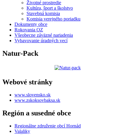
Životné prostredie
Kultúra, šport a školstvo
Stavebná komisia
Komisia verejného poriadku
Dokumenty obce
Rokovania OZ
Všeobecne záväzné nariadenia
Vybavovanie úradných vecí
Natur-Pack
Webové stránky
www.slovensko.sk
www.zskoksovbaksa.sk
Región a susedné obce
Regionálne združenie obcí Hornád
Valaliky