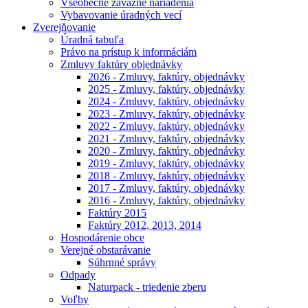
Všeobecne záväzné nariadenia
Vybavovanie úradných vecí
Zverejňovanie
Úradná tabuľa
Právo na prístup k informáciám
Zmluvy faktúry objednávky
2026 - Zmluvy, faktúry, objednávky
2025 - Zmluvy, faktúry, objednávky
2024 - Zmluvy, faktúry, objednávky
2023 - Zmluvy, faktúry, objednávky
2022 - Zmluvy, faktúry, objednávky
2021 - Zmluvy, faktúry, objednávky
2020 - Zmluvy, faktúry, objednávky
2019 - Zmluvy, faktúry, objednávky
2018 - Zmluvy, faktúry, objednávky
2017 - Zmluvy, faktúry, objednávky
2016 - Zmluvy, faktúry, objednávky
Faktúry 2015
Faktúry 2012, 2013, 2014
Hospodárenie obce
Verejné obstarávanie
Súhrnné správy
Odpady
Naturpack - triedenie zberu
Voľby