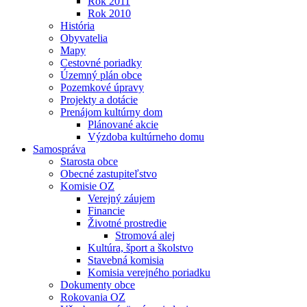
Rok 2011
Rok 2010
História
Obyvatelia
Mapy
Cestovné poriadky
Územný plán obce
Pozemkové úpravy
Projekty a dotácie
Prenájom kultúrny dom
Plánované akcie
Výzdoba kultúrneho domu
Samospráva
Starosta obce
Obecné zastupiteľstvo
Komisie OZ
Verejný záujem
Financie
Životné prostredie
Stromová alej
Kultúra, šport a školstvo
Stavebná komisia
Komisia verejného poriadku
Dokumenty obce
Rokovania OZ