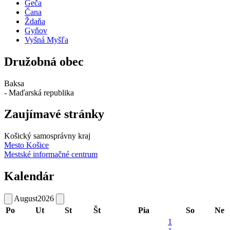
Geča
Čana
Ždaňa
Gyňov
Vyšná Myšľa
Družobná obec
Baksa
- Maďarská republika
Zaujímavé stránky
Košický samosprávny kraj
Mesto Košice
Mestské informačné centrum
Kalendár
August
2026
Po
Ut
St
Št
Pia
So
Ne
1