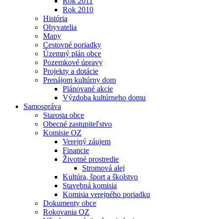
Rok 2011
Rok 2010
História
Obyvatelia
Mapy
Cestovné poriadky
Územný plán obce
Pozemkové úpravy
Projekty a dotácie
Prenájom kultúrny dom
Plánované akcie
Výzdoba kultúrneho domu
Samospráva
Starosta obce
Obecné zastupiteľstvo
Komisie OZ
Verejný záujem
Financie
Životné prostredie
Stromová alej
Kultúra, šport a školstvo
Stavebná komisia
Komisia verejného poriadku
Dokumenty obce
Rokovania OZ