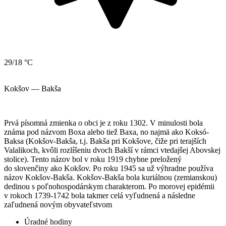
29/18 °C
Kokšov — Bakša
Prvá písomná zmienka o obci je z roku 1302. V minulosti bola
známa pod názvom Boxa alebo tiež Baxa, no najmä ako Koksó-
Baksa (Kokšov-Bakša, t.j. Bakša pri Kokšove, čiže pri terajších
Valalikoch, kvôli rozlíšeniu dvoch Bakší v rámci vtedajšej Abovskej
stolice). Tento názov bol v roku 1919 chybne preložený
do slovenčiny ako Kokšov. Po roku 1945 sa už výhradne používa
názov Kokšov-Bakša. Kokšov-Bakša bola kuriálnou (zemianskou)
dedinou s poľnohospodárskym charakterom. Po morovej epidémii
v rokoch 1739-1742 bola takmer celá vyľudnená a následne
zaľudnená novým obyvateľstvom
Úradné hodiny