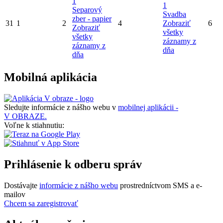
1
1
Separový
Svadba
zber - papier
31
1
2
4
Zobraziť
6
Zobraziť
všetky
všetky
záznamy z
záznamy z
dňa
dňa
Mobilná aplikácia
Sledujte informácie z nášho webu v
mobilnej aplikácii -
V OBRAZE.
Voľne k stiahnutiu:
Prihlásenie k odberu správ
Dostávajte
informácie z nášho webu
prostredníctvom SMS a e-
mailov
Chcem sa zaregistrovať