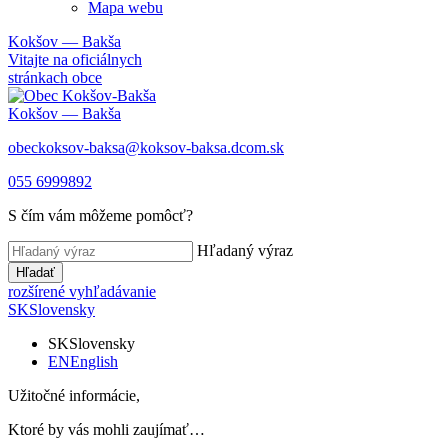
Mapa webu
Kokšov — Bakša
Vitajte na oficiálnych
stránkach obce
Kokšov — Bakša
obeckoksov-baksa@koksov-baksa.dcom.sk
055 6999892
S čím vám môžeme pomôcť?
Hľadaný výraz
Hľadať
rozšírené vyhľadávanie
SK
Slovensky
SK
Slovensky
EN
English
Užitočné informácie,
Ktoré by vás mohli zaujímať…