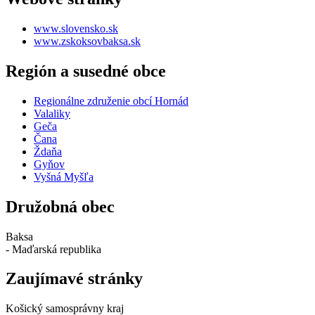
www.slovensko.sk
www.zskoksovbaksa.sk
Región a susedné obce
Regionálne združenie obcí Hornád
Valaliky
Geča
Čana
Ždaňa
Gyňov
Vyšná Myšľa
Družobná obec
Baksa
- Maďarská republika
Zaujímavé stránky
Košický samosprávny kraj