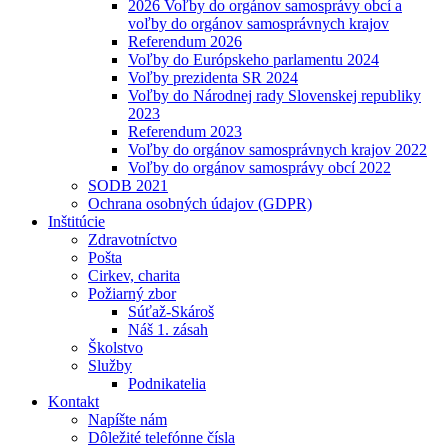
2026 Voľby do orgánov samosprávy obcí a
voľby do orgánov samosprávnych krajov
Referendum 2026
Voľby do Európskeho parlamentu 2024
Voľby prezidenta SR 2024
Voľby do Národnej rady Slovenskej republiky
2023
Referendum 2023
Voľby do orgánov samosprávnych krajov 2022
Voľby do orgánov samosprávy obcí 2022
SODB 2021
Ochrana osobných údajov (GDPR)
Inštitúcie
Zdravotníctvo
Pošta
Cirkev, charita
Požiarný zbor
Súťaž-Skároš
Náš 1. zásah
Školstvo
Služby
Podnikatelia
Kontakt
Napíšte nám
Dôležité telefónne čísla