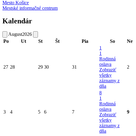
Mesto Košice
Mestské informačné centrum
Kalendár
August
2026
Po
Ut
St
Št
Pia
So
Ne
1
1
Rodinná
oslava
27
28
29
30
31
2
Zobraziť
všetky
záznamy z
dňa
8
1
Rodinná
oslava
3
4
5
6
7
9
Zobraziť
všetky
záznamy z
dňa