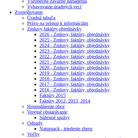
Všeobecne záväzné nariadenia
Vybavovanie úradných vecí
Zverejňovanie
Úradná tabuľa
Právo na prístup k informáciám
Zmluvy faktúry objednávky
2026 - Zmluvy, faktúry, objednávky
2025 - Zmluvy, faktúry, objednávky
2024 - Zmluvy, faktúry, objednávky
2023 - Zmluvy, faktúry, objednávky
2022 - Zmluvy, faktúry, objednávky
2021 - Zmluvy, faktúry, objednávky
2020 - Zmluvy, faktúry, objednávky
2019 - Zmluvy, faktúry, objednávky
2018 - Zmluvy, faktúry, objednávky
2017 - Zmluvy, faktúry, objednávky
2016 - Zmluvy, faktúry, objednávky
Faktúry 2015
Faktúry 2012, 2013, 2014
Hospodárenie obce
Verejné obstarávanie
Súhrnné správy
Odpady
Naturpack - triedenie zberu
Voľby