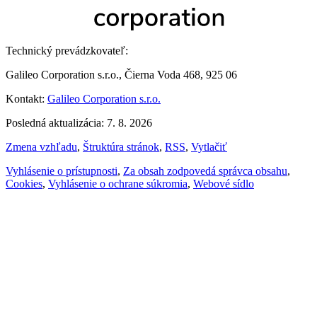
Technický prevádzkovateľ:
Galileo Corporation s.r.o., Čierna Voda 468, 925 06
Kontakt:
Galileo Corporation s.r.o.
Posledná aktualizácia: 7. 8. 2026
Zmena vzhľadu
,
Štruktúra stránok
,
RSS
,
Vytlačiť
Vyhlásenie o prístupnosti
,
Za obsah zodpovedá správca obsahu
,
Cookies
,
Vyhlásenie o ochrane súkromia
,
Webové sídlo