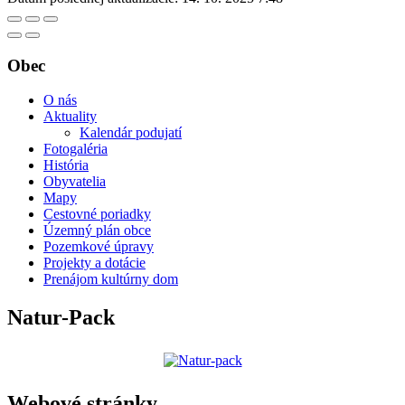
Obec
O nás
Aktuality
Kalendár podujatí
Fotogaléria
História
Obyvatelia
Mapy
Cestovné poriadky
Územný plán obce
Pozemkové úpravy
Projekty a dotácie
Prenájom kultúrny dom
Natur-Pack
Webové stránky