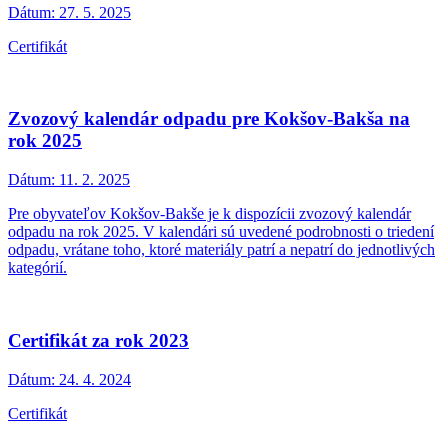
Dátum:
27. 5. 2025
Certifikát
Zvozový kalendár odpadu pre Kokšov-Bakša na
rok 2025
Dátum:
11. 2. 2025
Pre obyvateľov Kokšov-Bakše je k dispozícii zvozový kalendár
odpadu na rok 2025. V kalendári sú uvedené podrobnosti o triedení
odpadu, vrátane toho, ktoré materiály patrí a nepatrí do jednotlivých
kategórií.
Certifikát za rok 2023
Dátum:
24. 4. 2024
Certifikát