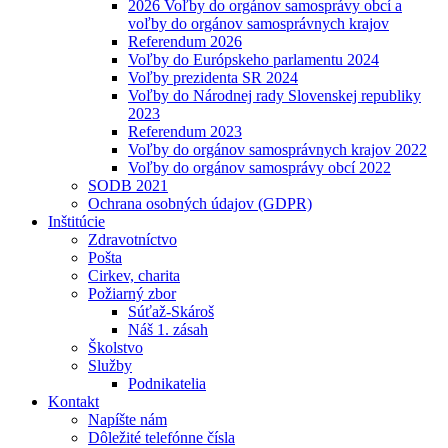
2026 Voľby do orgánov samosprávy obcí a
voľby do orgánov samosprávnych krajov
Referendum 2026
Voľby do Európskeho parlamentu 2024
Voľby prezidenta SR 2024
Voľby do Národnej rady Slovenskej republiky
2023
Referendum 2023
Voľby do orgánov samosprávnych krajov 2022
Voľby do orgánov samosprávy obcí 2022
SODB 2021
Ochrana osobných údajov (GDPR)
Inštitúcie
Zdravotníctvo
Pošta
Cirkev, charita
Požiarný zbor
Súťaž-Skároš
Náš 1. zásah
Školstvo
Služby
Podnikatelia
Kontakt
Napíšte nám
Dôležité telefónne čísla