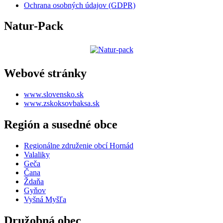
Ochrana osobných údajov (GDPR)
Natur-Pack
Webové stránky
www.slovensko.sk
www.zskoksovbaksa.sk
Región a susedné obce
Regionálne združenie obcí Hornád
Valaliky
Geča
Čana
Ždaňa
Gyňov
Vyšná Myšľa
Družobná obec