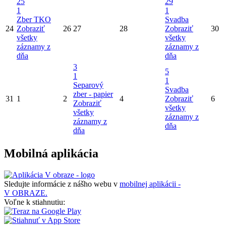
25
29
1
1
Zber TKO
Svadba
24
Zobraziť
26
27
28
Zobraziť
30
všetky
všetky
záznamy z
záznamy z
dňa
dňa
3
5
1
1
Separový
Svadba
zber - papier
31
1
2
4
Zobraziť
6
Zobraziť
všetky
všetky
záznamy z
záznamy z
dňa
dňa
Mobilná aplikácia
Sledujte informácie z nášho webu v
mobilnej aplikácii -
V OBRAZE.
Voľne k stiahnutiu: