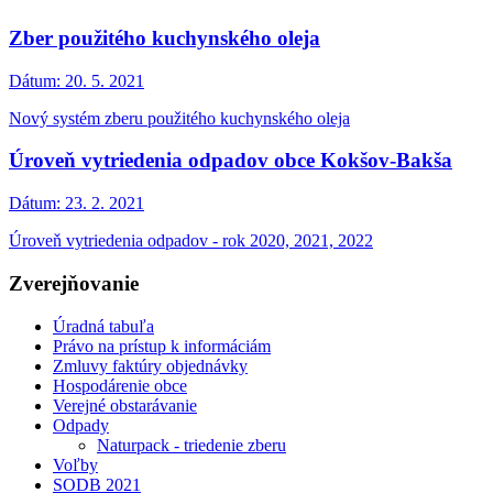
Zber použitého kuchynského oleja
Dátum:
20. 5. 2021
Nový systém zberu použitého kuchynského oleja
Úroveň vytriedenia odpadov obce Kokšov-Bakša
Dátum:
23. 2. 2021
Úroveň vytriedenia odpadov - rok 2020, 2021, 2022
Zverejňovanie
Úradná tabuľa
Právo na prístup k informáciám
Zmluvy faktúry objednávky
Hospodárenie obce
Verejné obstarávanie
Odpady
Naturpack - triedenie zberu
Voľby
SODB 2021