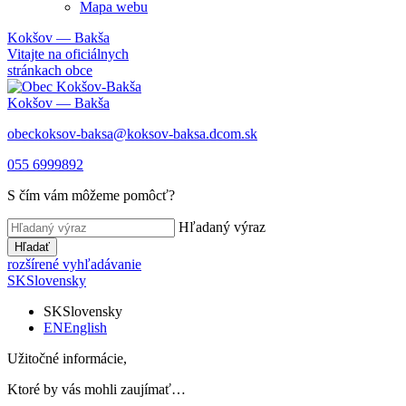
Mapa webu
Kokšov — Bakša
Vitajte na oficiálnych
stránkach obce
Kokšov — Bakša
obeckoksov-baksa@koksov-baksa.dcom.sk
055 6999892
S čím vám môžeme pomôcť?
Hľadaný výraz
Hľadať
rozšírené vyhľadávanie
SK
Slovensky
SK
Slovensky
EN
English
Užitočné informácie,
Ktoré by vás mohli zaujímať…