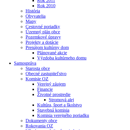
Rok 2011
Rok 2010
História
Obyvatelia
Mapy
Cestovné poriadky
Územný plán obce
Pozemkové úpravy
Projekty a dotácie
Prenájom kultúrny dom
Plánované akcie
Výzdoba kultúrneho domu
Samospráva
Starosta obce
Obecné zastupiteľstvo
Komisie OZ
Verejný záujem
Financie
Životné prostredie
Stromová alej
Kultúra, šport a školstvo
Stavebná komisia
Komisia verejného poriadku
Dokumenty obce
Rokovania OZ