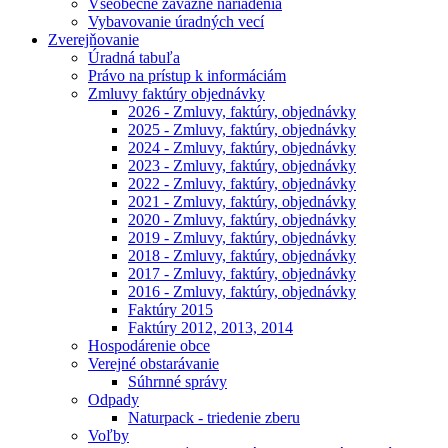
Všeobecne záväzné nariadenia
Vybavovanie úradných vecí
Zverejňovanie
Úradná tabuľa
Právo na prístup k informáciám
Zmluvy faktúry objednávky
2026 - Zmluvy, faktúry, objednávky
2025 - Zmluvy, faktúry, objednávky
2024 - Zmluvy, faktúry, objednávky
2023 - Zmluvy, faktúry, objednávky
2022 - Zmluvy, faktúry, objednávky
2021 - Zmluvy, faktúry, objednávky
2020 - Zmluvy, faktúry, objednávky
2019 - Zmluvy, faktúry, objednávky
2018 - Zmluvy, faktúry, objednávky
2017 - Zmluvy, faktúry, objednávky
2016 - Zmluvy, faktúry, objednávky
Faktúry 2015
Faktúry 2012, 2013, 2014
Hospodárenie obce
Verejné obstarávanie
Súhrnné správy
Odpady
Naturpack - triedenie zberu
Voľby