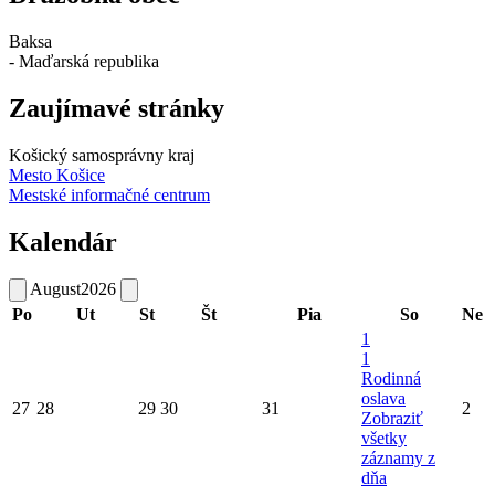
Baksa
- Maďarská republika
Zaujímavé stránky
Košický samosprávny kraj
Mesto Košice
Mestské informačné centrum
Kalendár
August
2026
Po
Ut
St
Št
Pia
So
Ne
1
1
Rodinná
oslava
27
28
29
30
31
2
Zobraziť
všetky
záznamy z
dňa