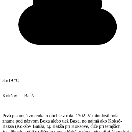
35/19 °C
Kokšov — Bakša
Prvá písomná zmienka o obci je z roku 1302. V minulosti bola
známa pod názvom Boxa alebo tiež Baxa, no najmä ako Koksó-
Baksa (Kokšov-Bakša, t.j. Bakša pri Kokšove, čiže pri terajších
Valalikoch, kvôli rozlíšeniu dvoch Bakší v rámci vtedajšej Abovskej