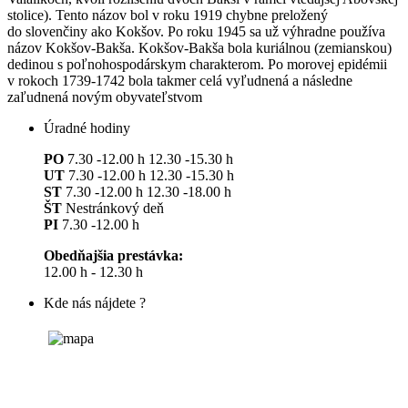
stolice). Tento názov bol v roku 1919 chybne preložený
do slovenčiny ako Kokšov. Po roku 1945 sa už výhradne používa
názov Kokšov-Bakša. Kokšov-Bakša bola kuriálnou (zemianskou)
dedinou s poľnohospodárskym charakterom. Po morovej epidémii
v rokoch 1739-1742 bola takmer celá vyľudnená a následne
zaľudnená novým obyvateľstvom
Úradné hodiny
PO
7.30 -12.00 h 12.30 -15.30 h
UT
7.30 -12.00 h 12.30 -15.30 h
ST
7.30 -12.00 h 12.30 -18.00 h
ŠT
Nestránkový deň
PI
7.30 -12.00 h
Obedňajšia prestávka:
12.00 h - 12.30 h
Kde nás nájdete ?