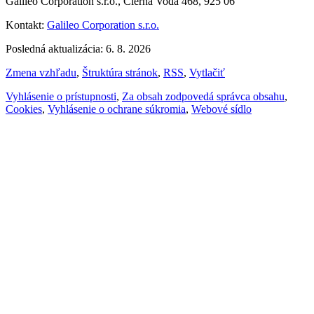
Galileo Corporation s.r.o., Čierna Voda 468, 925 06
Kontakt:
Galileo Corporation s.r.o.
Posledná aktualizácia: 6. 8. 2026
Zmena vzhľadu
,
Štruktúra stránok
,
RSS
,
Vytlačiť
Vyhlásenie o prístupnosti
,
Za obsah zodpovedá správca obsahu
,
Cookies
,
Vyhlásenie o ochrane súkromia
,
Webové sídlo