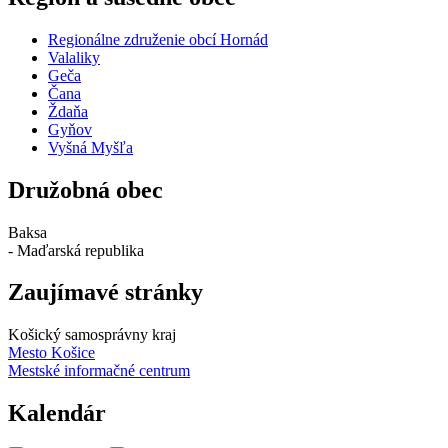
Regionálne združenie obcí Hornád
Valaliky
Geča
Čana
Ždaňa
Gyňov
Vyšná Myšľa
Družobná obec
Baksa
- Maďarská republika
Zaujímavé stránky
Košický samosprávny kraj
Mesto Košice
Mestské informačné centrum
Kalendár