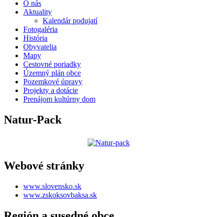
O nás
Aktuality
Kalendár podujatí
Fotogaléria
História
Obyvatelia
Mapy
Cestovné poriadky
Územný plán obce
Pozemkové úpravy
Projekty a dotácie
Prenájom kultúrny dom
Natur-Pack
Webové stránky
www.slovensko.sk
www.zskoksovbaksa.sk
Región a susedné obce