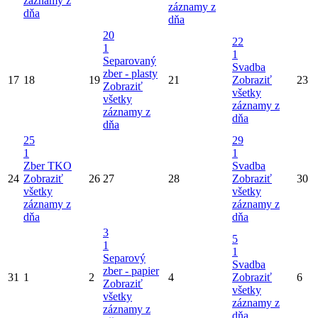
záznamy z
záznamy z
dňa
dňa
20
22
1
1
Separovaný
Svadba
zber - plasty
17
18
19
21
Zobraziť
23
Zobraziť
všetky
všetky
záznamy z
záznamy z
dňa
dňa
25
29
1
1
Zber TKO
Svadba
24
Zobraziť
26
27
28
Zobraziť
30
všetky
všetky
záznamy z
záznamy z
dňa
dňa
3
5
1
1
Separový
Svadba
zber - papier
31
1
2
4
Zobraziť
6
Zobraziť
všetky
všetky
záznamy z
záznamy z
dňa