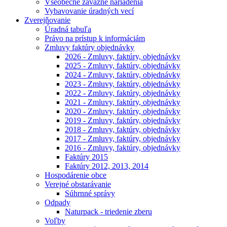
Všeobecne záväzné nariadenia
Vybavovanie úradných vecí
Zverejňovanie
Úradná tabuľa
Právo na prístup k informáciám
Zmluvy faktúry objednávky
2026 - Zmluvy, faktúry, objednávky
2025 - Zmluvy, faktúry, objednávky
2024 - Zmluvy, faktúry, objednávky
2023 - Zmluvy, faktúry, objednávky
2022 - Zmluvy, faktúry, objednávky
2021 - Zmluvy, faktúry, objednávky
2020 - Zmluvy, faktúry, objednávky
2019 - Zmluvy, faktúry, objednávky
2018 - Zmluvy, faktúry, objednávky
2017 - Zmluvy, faktúry, objednávky
2016 - Zmluvy, faktúry, objednávky
Faktúry 2015
Faktúry 2012, 2013, 2014
Hospodárenie obce
Verejné obstarávanie
Súhrnné správy
Odpady
Naturpack - triedenie zberu
Voľby