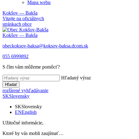
Mapa webu
Kokšov — Bakša
Vitajte na oficiálnych
stránkach obce
Kokšov — Bakša
obeckoksov-baksa@koksov-baksa.dcom.sk
055 6999892
S čím vám môžeme pomôcť?
Hľadaný výraz
Hľadať
rozšírené vyhľadávanie
SK
Slovensky
SK
Slovensky
EN
English
Užitočné informácie,
Ktoré by vás mohli zaujímať…