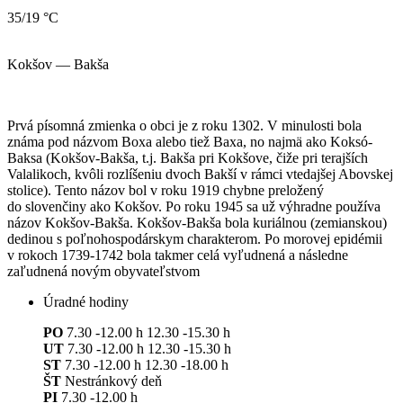
35/19 °C
Kokšov — Bakša
Prvá písomná zmienka o obci je z roku 1302. V minulosti bola
známa pod názvom Boxa alebo tiež Baxa, no najmä ako Koksó-
Baksa (Kokšov-Bakša, t.j. Bakša pri Kokšove, čiže pri terajších
Valalikoch, kvôli rozlíšeniu dvoch Bakší v rámci vtedajšej Abovskej
stolice). Tento názov bol v roku 1919 chybne preložený
do slovenčiny ako Kokšov. Po roku 1945 sa už výhradne používa
názov Kokšov-Bakša. Kokšov-Bakša bola kuriálnou (zemianskou)
dedinou s poľnohospodárskym charakterom. Po morovej epidémii
v rokoch 1739-1742 bola takmer celá vyľudnená a následne
zaľudnená novým obyvateľstvom
Úradné hodiny
PO
7.30 -12.00 h 12.30 -15.30 h
UT
7.30 -12.00 h 12.30 -15.30 h
ST
7.30 -12.00 h 12.30 -18.00 h
ŠT
Nestránkový deň
PI
7.30 -12.00 h