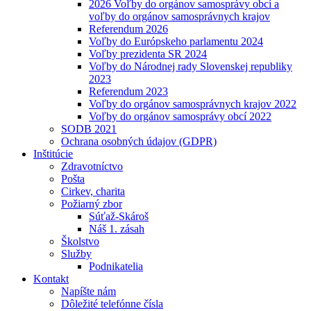
2026 Voľby do orgánov samosprávy obcí a
voľby do orgánov samosprávnych krajov
Referendum 2026
Voľby do Európskeho parlamentu 2024
Voľby prezidenta SR 2024
Voľby do Národnej rady Slovenskej republiky
2023
Referendum 2023
Voľby do orgánov samosprávnych krajov 2022
Voľby do orgánov samosprávy obcí 2022
SODB 2021
Ochrana osobných údajov (GDPR)
Inštitúcie
Zdravotníctvo
Pošta
Cirkev, charita
Požiarný zbor
Súťaž-Skároš
Náš 1. zásah
Školstvo
Služby
Podnikatelia
Kontakt
Napíšte nám
Dôležité telefónne čísla