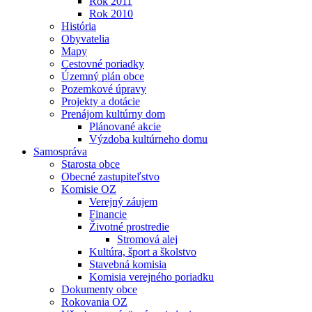
Rok 2011
Rok 2010
História
Obyvatelia
Mapy
Cestovné poriadky
Územný plán obce
Pozemkové úpravy
Projekty a dotácie
Prenájom kultúrny dom
Plánované akcie
Výzdoba kultúrneho domu
Samospráva
Starosta obce
Obecné zastupiteľstvo
Komisie OZ
Verejný záujem
Financie
Životné prostredie
Stromová alej
Kultúra, šport a školstvo
Stavebná komisia
Komisia verejného poriadku
Dokumenty obce
Rokovania OZ