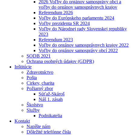
2026 Voľby do orgánov samosprávy obcí a
voľby do orgánov samosprávnych krajov
Referendum 2026
Voľby do Európskeho parlamentu 2024
Voľby prezidenta SR 2024
Voľby do Národnej rady Slovenskej republiky
2023
Referendum 2023
Voľby do orgánov samosprávnych krajov 2022
Voľby do orgánov samosprávy obcí 2022
SODB 2021
Ochrana osobných údajov (GDPR)
Inštitúcie
Zdravotníctvo
Pošta
Cirkev, charita
Požiarný zbor
Súťaž-Skároš
Náš 1. zásah
Školstvo
Služby
Podnikatelia
Kontakt
Napíšte nám
Dôležité telefónne čísla