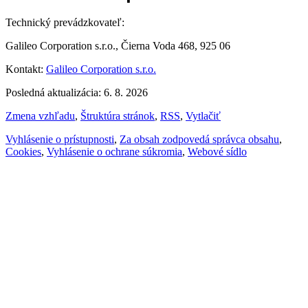
Technický prevádzkovateľ:
Galileo Corporation s.r.o., Čierna Voda 468, 925 06
Kontakt:
Galileo Corporation s.r.o.
Posledná aktualizácia: 6. 8. 2026
Zmena vzhľadu
,
Štruktúra stránok
,
RSS
,
Vytlačiť
Vyhlásenie o prístupnosti
,
Za obsah zodpovedá správca obsahu
,
Cookies
,
Vyhlásenie o ochrane súkromia
,
Webové sídlo