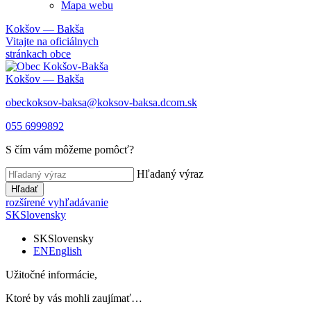
Mapa webu
Kokšov — Bakša
Vitajte na oficiálnych
stránkach obce
Kokšov — Bakša
obeckoksov-baksa@koksov-baksa.dcom.sk
055 6999892
S čím vám môžeme pomôcť?
Hľadaný výraz
Hľadať
rozšírené vyhľadávanie
SK
Slovensky
SK
Slovensky
EN
English
Užitočné informácie,
Ktoré by vás mohli zaujímať…