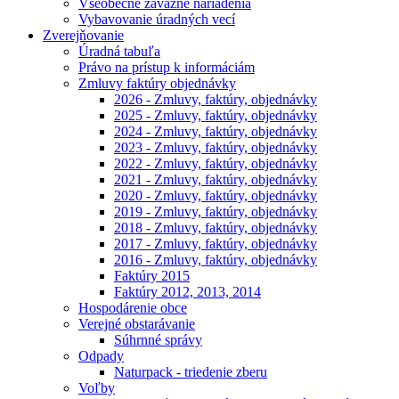
Všeobecne záväzné nariadenia
Vybavovanie úradných vecí
Zverejňovanie
Úradná tabuľa
Právo na prístup k informáciám
Zmluvy faktúry objednávky
2026 - Zmluvy, faktúry, objednávky
2025 - Zmluvy, faktúry, objednávky
2024 - Zmluvy, faktúry, objednávky
2023 - Zmluvy, faktúry, objednávky
2022 - Zmluvy, faktúry, objednávky
2021 - Zmluvy, faktúry, objednávky
2020 - Zmluvy, faktúry, objednávky
2019 - Zmluvy, faktúry, objednávky
2018 - Zmluvy, faktúry, objednávky
2017 - Zmluvy, faktúry, objednávky
2016 - Zmluvy, faktúry, objednávky
Faktúry 2015
Faktúry 2012, 2013, 2014
Hospodárenie obce
Verejné obstarávanie
Súhrnné správy
Odpady
Naturpack - triedenie zberu
Voľby