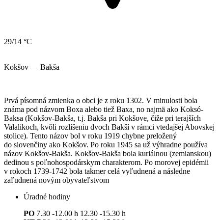
29/14 °C
Kokšov — Bakša
Prvá písomná zmienka o obci je z roku 1302. V minulosti bola
známa pod názvom Boxa alebo tiež Baxa, no najmä ako Koksó-
Baksa (Kokšov-Bakša, t.j. Bakša pri Kokšove, čiže pri terajších
Valalikoch, kvôli rozlíšeniu dvoch Bakší v rámci vtedajšej Abovskej
stolice). Tento názov bol v roku 1919 chybne preložený
do slovenčiny ako Kokšov. Po roku 1945 sa už výhradne používa
názov Kokšov-Bakša. Kokšov-Bakša bola kuriálnou (zemianskou)
dedinou s poľnohospodárskym charakterom. Po morovej epidémii
v rokoch 1739-1742 bola takmer celá vyľudnená a následne
zaľudnená novým obyvateľstvom
Úradné hodiny
PO
7.30 -12.00 h 12.30 -15.30 h