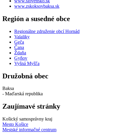
www.slovensko.sk
www.zskoksovbaksa.sk
Región a susedné obce
Regionálne združenie obcí Hornád
Valaliky
Geča
Čana
Ždaňa
Gyňov
Vyšná Myšľa
Družobná obec
Baksa
- Maďarská republika
Zaujímavé stránky
Košický samosprávny kraj
Mesto Košice
Mestské informačné centrum