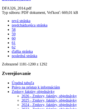
DFA326_2014.pdf
Typ súboru: PDF dokument, Veľkosť: 669,01 kB
prvá stránka
predchádzajúca stránka
58
59
60
61
62
ďalšia stránka
posledná stránka
Zobrazené
1181
-
1200
z 1292
Zverejňovanie
Úradná tabuľa
Právo na prístup k informáciám
Zmluvy faktúry objednávky
2026 - Zmluvy, faktúry, objednávky
2025 - Zmluvy, faktúry, objednávky
2024 - Zmluvy, faktúry, objednávky