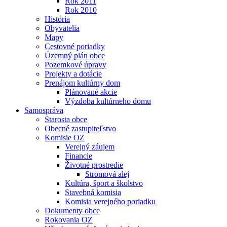
Rok 2011
Rok 2010
História
Obyvatelia
Mapy
Cestovné poriadky
Územný plán obce
Pozemkové úpravy
Projekty a dotácie
Prenájom kultúrny dom
Plánované akcie
Výzdoba kultúrneho domu
Samospráva
Starosta obce
Obecné zastupiteľstvo
Komisie OZ
Verejný záujem
Financie
Životné prostredie
Stromová alej
Kultúra, šport a školstvo
Stavebná komisia
Komisia verejného poriadku
Dokumenty obce
Rokovania OZ