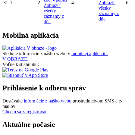
31
1
2
4
Zobraziť
6
Zobraziť
všetky
všetky
záznamy z
záznamy z
dňa
dňa
Mobilná aplikácia
Sledujte informácie z nášho webu v
mobilnej aplikácii -
V OBRAZE.
Voľne k stiahnutiu:
Prihlásenie k odberu správ
Dostávajte
informácie z nášho webu
prostredníctvom SMS a e-
mailov
Chcem sa zaregistrovať
Aktuálne počasie