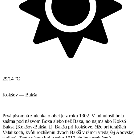
29/14 °C
Kokšov — Bakša
Prvá písomná zmienka o obci je z roku 1302. V minulosti bola
známa pod názvom Boxa alebo tiež Baxa, no najmä ako Koksó-
Baksa (Kokšov-Bakša, t.j. Bakša pri Kokšove, čiže pri terajších
Valalikoch, kvôli rozlíšeniu dvoch Bakší v rámci vtedajšej Abovskej
stolice). Tento názov bol v roku 1919 chybne preložený