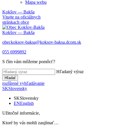
Mapa webu
Kokšov — Bakša
Vitajte na oficiálnych
stránkach obce
Kokšov — Bakša
obeckoksov-baksa@koksov-baksa.dcom.sk
055 6999892
S čím vám môžeme pomôcť?
Hľadaný výraz
Hľadať
rozšírené vyhľadávanie
SK
Slovensky
SK
Slovensky
EN
English
Užitočné informácie,
Ktoré by vás mohli zaujímať…