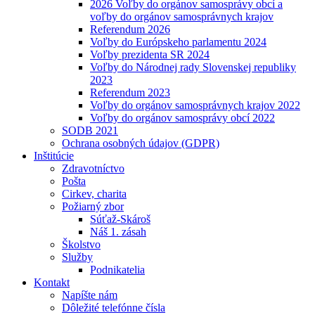
2026 Voľby do orgánov samosprávy obcí a
voľby do orgánov samosprávnych krajov
Referendum 2026
Voľby do Európskeho parlamentu 2024
Voľby prezidenta SR 2024
Voľby do Národnej rady Slovenskej republiky
2023
Referendum 2023
Voľby do orgánov samosprávnych krajov 2022
Voľby do orgánov samosprávy obcí 2022
SODB 2021
Ochrana osobných údajov (GDPR)
Inštitúcie
Zdravotníctvo
Pošta
Cirkev, charita
Požiarný zbor
Súťaž-Skároš
Náš 1. zásah
Školstvo
Služby
Podnikatelia
Kontakt
Napíšte nám
Dôležité telefónne čísla