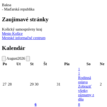
Baksa
- Maďarská republika
Zaujímavé stránky
Košický samosprávny kraj
Mesto Košice
Mestské informačné centrum
Kalendár
August
2026
Po
Ut
St
Št
Pia
So
Ne
1
1
Rodinná
oslava
27
28
29
30
31
2
Zobraziť
všetky
záznamy z
dňa
6
8