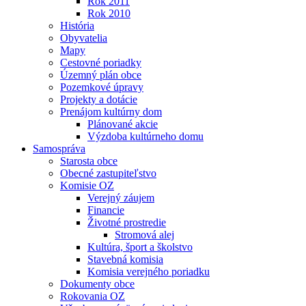
Rok 2011
Rok 2010
História
Obyvatelia
Mapy
Cestovné poriadky
Územný plán obce
Pozemkové úpravy
Projekty a dotácie
Prenájom kultúrny dom
Plánované akcie
Výzdoba kultúrneho domu
Samospráva
Starosta obce
Obecné zastupiteľstvo
Komisie OZ
Verejný záujem
Financie
Životné prostredie
Stromová alej
Kultúra, šport a školstvo
Stavebná komisia
Komisia verejného poriadku
Dokumenty obce
Rokovania OZ