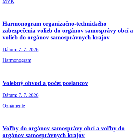
MVK
Harmonogram organizačno-technického
zabezpečenia volieb do orgánov samosprávy obcí a
volieb do orgánov samosprávnych krajov
Dátum:
7. 7. 2026
Harmonogram
Volebný obvod a počet poslancov
Dátum:
7. 7. 2026
Oznámenie
Voľby do orgánov samosprávy obcí a voľby do
orgánov samosprávnych krajov