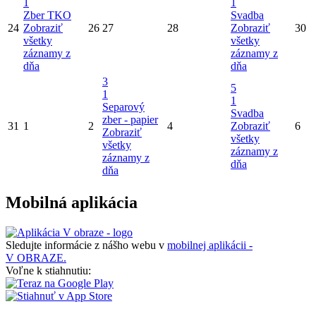
1
1
Zber TKO
Svadba
24
Zobraziť
26
27
28
Zobraziť
30
všetky
všetky
záznamy z
záznamy z
dňa
dňa
3
5
1
1
Separový
Svadba
zber - papier
31
1
2
4
Zobraziť
6
Zobraziť
všetky
všetky
záznamy z
záznamy z
dňa
dňa
Mobilná aplikácia
Sledujte informácie z nášho webu v
mobilnej aplikácii -
V OBRAZE.
Voľne k stiahnutiu: