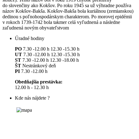
do slovenčiny ako Kokšov. Po roku 1945 sa už výhradne používa
názov Kokšov-Bakša. Kokšov-Bakša bola kuriálnou (zemianskou)
dedinou s poľnohospodárskym charakterom. Po morovej epidémii
v rokoch 1739-1742 bola takmer celá vyľudnená a následne
zaľudnená novým obyvateľstvom
Úradné hodiny
PO
7.30 -12.00 h 12.30 -15.30 h
UT
7.30 -12.00 h 12.30 -15.30 h
ST
7.30 -12.00 h 12.30 -18.00 h
ŠT
Nestránkový deň
PI
7.30 -12.00 h
Obedňajšia prestávka:
12.00 h - 12.30 h
Kde nás nájdete ?