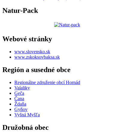
Natur-Pack
Webové stránky
www.slovensko.sk
www.zskoksovbaksa.sk
Región a susedné obce
Regionálne združenie obcí Hornád
Valaliky
Geča
Čana
Ždaňa
Gyňov
Vyšná Myšľa
Družobná obec