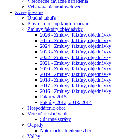
Všeobecne záväzné nariadenia
Vybavovanie úradných vecí
Zverejňovanie
Úradná tabuľa
Právo na prístup k informáciám
Zmluvy faktúry objednávky
2026 - Zmluvy, faktúry, objednávky
2025 - Zmluvy, faktúry, objednávky
2024 - Zmluvy, faktúry, objednávky
2023 - Zmluvy, faktúry, objednávky
2022 - Zmluvy, faktúry, objednávky
2021 - Zmluvy, faktúry, objednávky
2020 - Zmluvy, faktúry, objednávky
2019 - Zmluvy, faktúry, objednávky
2018 - Zmluvy, faktúry, objednávky
2017 - Zmluvy, faktúry, objednávky
2016 - Zmluvy, faktúry, objednávky
Faktúry 2015
Faktúry 2012, 2013, 2014
Hospodárenie obce
Verejné obstarávanie
Súhrnné správy
Odpady
Naturpack - triedenie zberu
Voľby