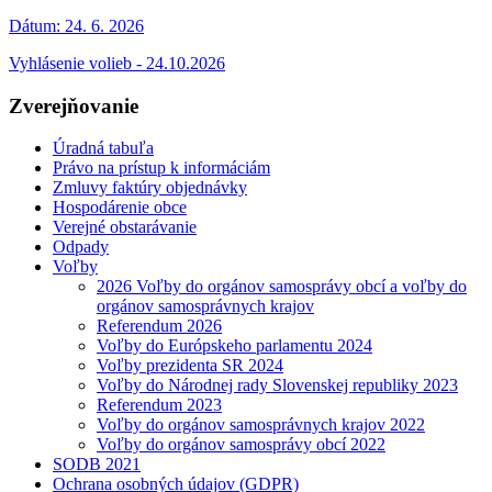
Dátum:
24. 6. 2026
Vyhlásenie volieb - 24.10.2026
Zverejňovanie
Úradná tabuľa
Právo na prístup k informáciám
Zmluvy faktúry objednávky
Hospodárenie obce
Verejné obstarávanie
Odpady
Voľby
2026 Voľby do orgánov samosprávy obcí a voľby do
orgánov samosprávnych krajov
Referendum 2026
Voľby do Európskeho parlamentu 2024
Voľby prezidenta SR 2024
Voľby do Národnej rady Slovenskej republiky 2023
Referendum 2023
Voľby do orgánov samosprávnych krajov 2022
Voľby do orgánov samosprávy obcí 2022
SODB 2021
Ochrana osobných údajov (GDPR)