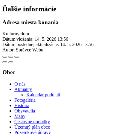
Ďalšie informácie
Adresa miesta konania
Kultúrny dom
Dátum vloženia:
14. 5. 2026 13:56
Dátum poslednej aktualizácie:
14. 5. 2026 13:56
Autor:
Správce Webu
Obec
O nás
Aktuality
Kalendár podujatí
Fotogaléria
História
Obyvatelia
Mapy
Cestovné poriadky
Územný plán obce
Pozemkové úpravy