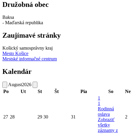
Družobná obec
Baksa
- Maďarská republika
Zaujímavé stránky
Košický samosprávny kraj
Mesto Košice
Mestské informačné centrum
Kalendár
August
2026
Po
Ut
St
Št
Pia
So
Ne
1
1
Rodinná
oslava
27
28
29
30
31
2
Zobraziť
všetky
záznamy z