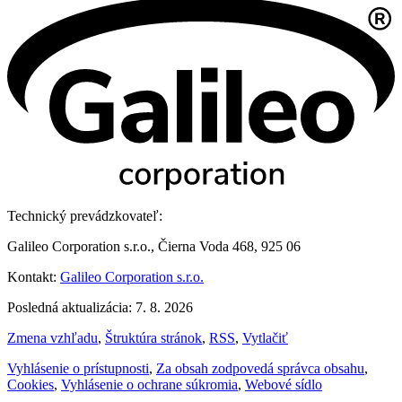
Technický prevádzkovateľ:
Galileo Corporation s.r.o., Čierna Voda 468, 925 06
Kontakt:
Galileo Corporation s.r.o.
Posledná aktualizácia: 7. 8. 2026
Zmena vzhľadu
,
Štruktúra stránok
,
RSS
,
Vytlačiť
Vyhlásenie o prístupnosti
,
Za obsah zodpovedá správca obsahu
,
Cookies
,
Vyhlásenie o ochrane súkromia
,
Webové sídlo