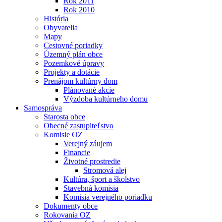
Rok 2011
Rok 2010
História
Obyvatelia
Mapy
Cestovné poriadky
Územný plán obce
Pozemkové úpravy
Projekty a dotácie
Prenájom kultúrny dom
Plánované akcie
Výzdoba kultúrneho domu
Samospráva
Starosta obce
Obecné zastupiteľstvo
Komisie OZ
Verejný záujem
Financie
Životné prostredie
Stromová alej
Kultúra, šport a školstvo
Stavebná komisia
Komisia verejného poriadku
Dokumenty obce
Rokovania OZ