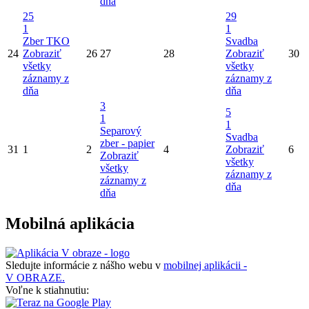
dňa
25
29
1
1
Zber TKO
Svadba
24
Zobraziť
26
27
28
Zobraziť
30
všetky
všetky
záznamy z
záznamy z
dňa
dňa
3
5
1
1
Separový
Svadba
zber - papier
31
1
2
4
Zobraziť
6
Zobraziť
všetky
všetky
záznamy z
záznamy z
dňa
dňa
Mobilná aplikácia
Sledujte informácie z nášho webu v
mobilnej aplikácii -
V OBRAZE.
Voľne k stiahnutiu: