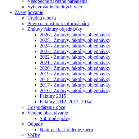
Všeobecne záväzné nariadenia
Vybavovanie úradných vecí
Zverejňovanie
Úradná tabuľa
Právo na prístup k informáciám
Zmluvy faktúry objednávky
2026 - Zmluvy, faktúry, objednávky
2025 - Zmluvy, faktúry, objednávky
2024 - Zmluvy, faktúry, objednávky
2023 - Zmluvy, faktúry, objednávky
2022 - Zmluvy, faktúry, objednávky
2021 - Zmluvy, faktúry, objednávky
2020 - Zmluvy, faktúry, objednávky
2019 - Zmluvy, faktúry, objednávky
2018 - Zmluvy, faktúry, objednávky
2017 - Zmluvy, faktúry, objednávky
2016 - Zmluvy, faktúry, objednávky
Faktúry 2015
Faktúry 2012, 2013, 2014
Hospodárenie obce
Verejné obstarávanie
Súhrnné správy
Odpady
Naturpack - triedenie zberu
Voľby