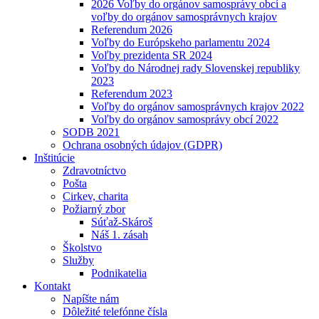
2026 Voľby do orgánov samosprávy obcí a
voľby do orgánov samosprávnych krajov
Referendum 2026
Voľby do Európskeho parlamentu 2024
Voľby prezidenta SR 2024
Voľby do Národnej rady Slovenskej republiky
2023
Referendum 2023
Voľby do orgánov samosprávnych krajov 2022
Voľby do orgánov samosprávy obcí 2022
SODB 2021
Ochrana osobných údajov (GDPR)
Inštitúcie
Zdravotníctvo
Pošta
Cirkev, charita
Požiarný zbor
Súťaž-Skároš
Náš 1. zásah
Školstvo
Služby
Podnikatelia
Kontakt
Napíšte nám
Dôležité telefónne čísla