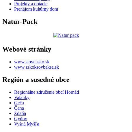
Projekty a dotácie
Prenájom kultúrny dom
Natur-Pack
Webové stránky
www.slovensko.sk
www.zskoksovbaksa.sk
Región a susedné obce
Regionálne združenie obcí Hornád
Valaliky
Geča
Čana
Ždaňa
Gyňov
Vyšná Myšľa