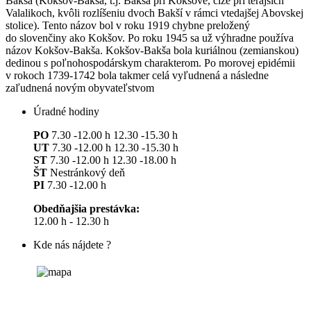
Baksa (Kokšov-Bakša, t.j. Bakša pri Kokšove, čiže pri terajších
Valalikoch, kvôli rozlíšeniu dvoch Bakší v rámci vtedajšej Abovskej
stolice). Tento názov bol v roku 1919 chybne preložený
do slovenčiny ako Kokšov. Po roku 1945 sa už výhradne používa
názov Kokšov-Bakša. Kokšov-Bakša bola kuriálnou (zemianskou)
dedinou s poľnohospodárskym charakterom. Po morovej epidémii
v rokoch 1739-1742 bola takmer celá vyľudnená a následne
zaľudnená novým obyvateľstvom
Úradné hodiny
PO
7.30 -12.00 h 12.30 -15.30 h
UT
7.30 -12.00 h 12.30 -15.30 h
ST
7.30 -12.00 h 12.30 -18.00 h
ŠT
Nestránkový deň
PI
7.30 -12.00 h
Obedňajšia prestávka:
12.00 h - 12.30 h
Kde nás nájdete ?