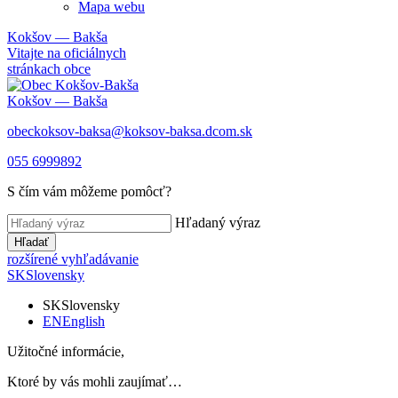
Mapa webu
Kokšov — Bakša
Vitajte na oficiálnych
stránkach obce
Kokšov — Bakša
obeckoksov-baksa@koksov-baksa.dcom.sk
055 6999892
S čím vám môžeme pomôcť?
Hľadaný výraz
Hľadať
rozšírené vyhľadávanie
SK
Slovensky
SK
Slovensky
EN
English
Užitočné informácie,
Ktoré by vás mohli zaujímať…