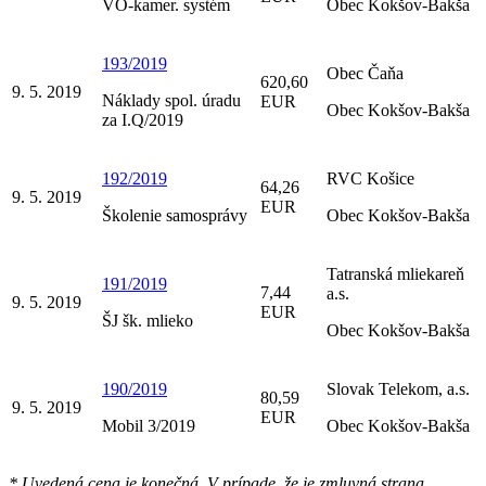
VO-kamer. systém
Obec Kokšov-Bakša
193/2019
Obec Čaňa
620,60
9. 5. 2019
Náklady spol. úradu
EUR
Obec Kokšov-Bakša
za I.Q/2019
192/2019
RVC Košice
64,26
9. 5. 2019
EUR
Školenie samosprávy
Obec Kokšov-Bakša
Tatranská mliekareň
191/2019
7,44
a.s.
9. 5. 2019
EUR
ŠJ šk. mlieko
Obec Kokšov-Bakša
190/2019
Slovak Telekom, a.s.
80,59
9. 5. 2019
EUR
Mobil 3/2019
Obec Kokšov-Bakša
* Uvedená cena je konečná. V prípade, že je zmluvná strana