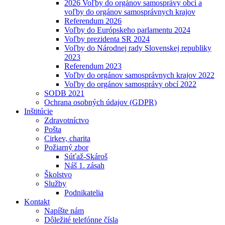
2026 Voľby do orgánov samosprávy obcí a
voľby do orgánov samosprávnych krajov
Referendum 2026
Voľby do Európskeho parlamentu 2024
Voľby prezidenta SR 2024
Voľby do Národnej rady Slovenskej republiky
2023
Referendum 2023
Voľby do orgánov samosprávnych krajov 2022
Voľby do orgánov samosprávy obcí 2022
SODB 2021
Ochrana osobných údajov (GDPR)
Inštitúcie
Zdravotníctvo
Pošta
Cirkev, charita
Požiarný zbor
Súťaž-Skároš
Náš 1. zásah
Školstvo
Služby
Podnikatelia
Kontakt
Napíšte nám
Dôležité telefónne čísla