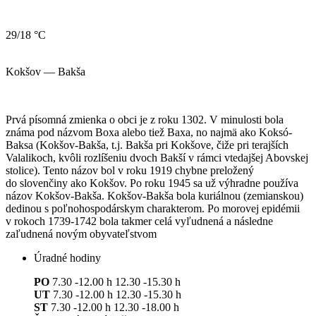
29/18 °C
Kokšov — Bakša
Prvá písomná zmienka o obci je z roku 1302. V minulosti bola
známa pod názvom Boxa alebo tiež Baxa, no najmä ako Koksó-
Baksa (Kokšov-Bakša, t.j. Bakša pri Kokšove, čiže pri terajších
Valalikoch, kvôli rozlíšeniu dvoch Bakší v rámci vtedajšej Abovskej
stolice). Tento názov bol v roku 1919 chybne preložený
do slovenčiny ako Kokšov. Po roku 1945 sa už výhradne používa
názov Kokšov-Bakša. Kokšov-Bakša bola kuriálnou (zemianskou)
dedinou s poľnohospodárskym charakterom. Po morovej epidémii
v rokoch 1739-1742 bola takmer celá vyľudnená a následne
zaľudnená novým obyvateľstvom
Úradné hodiny
PO
7.30 -12.00 h 12.30 -15.30 h
UT
7.30 -12.00 h 12.30 -15.30 h
ST
7.30 -12.00 h 12.30 -18.00 h