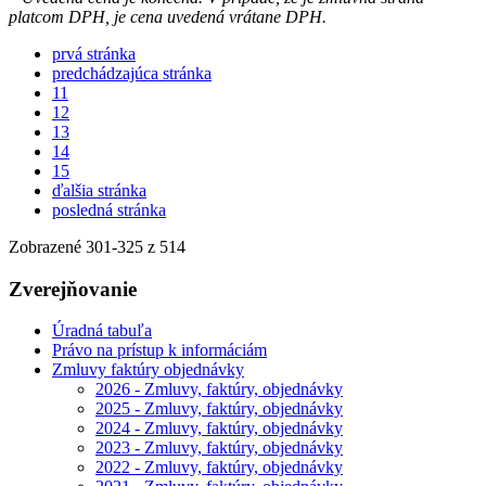
platcom DPH, je cena uvedená vrátane DPH.
prvá stránka
predchádzajúca stránka
11
12
13
14
15
ďalšia stránka
posledná stránka
Zobrazené
301
-
325
z 514
Zverejňovanie
Úradná tabuľa
Právo na prístup k informáciám
Zmluvy faktúry objednávky
2026 - Zmluvy, faktúry, objednávky
2025 - Zmluvy, faktúry, objednávky
2024 - Zmluvy, faktúry, objednávky
2023 - Zmluvy, faktúry, objednávky
2022 - Zmluvy, faktúry, objednávky