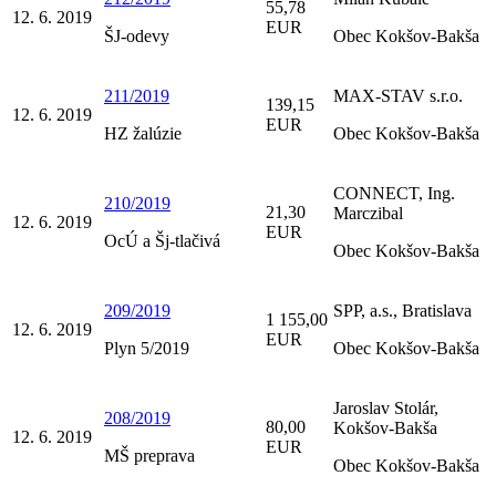
55,78
12. 6. 2019
EUR
ŠJ-odevy
Obec Kokšov-Bakša
211/2019
MAX-STAV s.r.o.
139,15
12. 6. 2019
EUR
HZ žalúzie
Obec Kokšov-Bakša
CONNECT, Ing.
210/2019
21,30
Marczibal
12. 6. 2019
EUR
OcÚ a Šj-tlačivá
Obec Kokšov-Bakša
209/2019
SPP, a.s., Bratislava
1 155,00
12. 6. 2019
EUR
Plyn 5/2019
Obec Kokšov-Bakša
Jaroslav Stolár,
208/2019
80,00
Kokšov-Bakša
12. 6. 2019
EUR
MŠ preprava
Obec Kokšov-Bakša