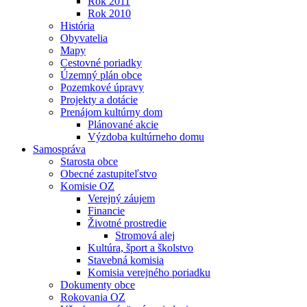
Rok 2011
Rok 2010
História
Obyvatelia
Mapy
Cestovné poriadky
Územný plán obce
Pozemkové úpravy
Projekty a dotácie
Prenájom kultúrny dom
Plánované akcie
Výzdoba kultúrneho domu
Samospráva
Starosta obce
Obecné zastupiteľstvo
Komisie OZ
Verejný záujem
Financie
Životné prostredie
Stromová alej
Kultúra, šport a školstvo
Stavebná komisia
Komisia verejného poriadku
Dokumenty obce
Rokovania OZ