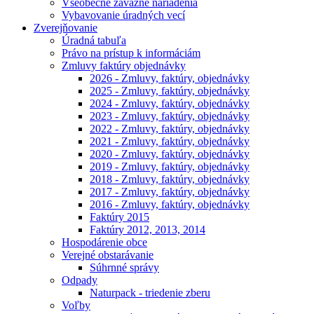
Všeobecne záväzné nariadenia
Vybavovanie úradných vecí
Zverejňovanie
Úradná tabuľa
Právo na prístup k informáciám
Zmluvy faktúry objednávky
2026 - Zmluvy, faktúry, objednávky
2025 - Zmluvy, faktúry, objednávky
2024 - Zmluvy, faktúry, objednávky
2023 - Zmluvy, faktúry, objednávky
2022 - Zmluvy, faktúry, objednávky
2021 - Zmluvy, faktúry, objednávky
2020 - Zmluvy, faktúry, objednávky
2019 - Zmluvy, faktúry, objednávky
2018 - Zmluvy, faktúry, objednávky
2017 - Zmluvy, faktúry, objednávky
2016 - Zmluvy, faktúry, objednávky
Faktúry 2015
Faktúry 2012, 2013, 2014
Hospodárenie obce
Verejné obstarávanie
Súhrnné správy
Odpady
Naturpack - triedenie zberu
Voľby