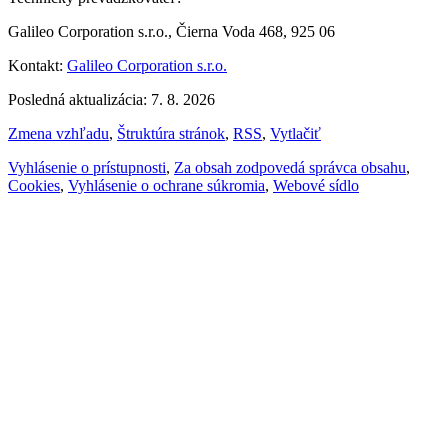
Galileo Corporation s.r.o., Čierna Voda 468, 925 06
Kontakt:
Galileo Corporation s.r.o.
Posledná aktualizácia: 7. 8. 2026
Zmena vzhľadu
,
Štruktúra stránok
,
RSS
,
Vytlačiť
Vyhlásenie o prístupnosti
,
Za obsah zodpovedá správca obsahu
,
Cookies
,
Vyhlásenie o ochrane súkromia
,
Webové sídlo