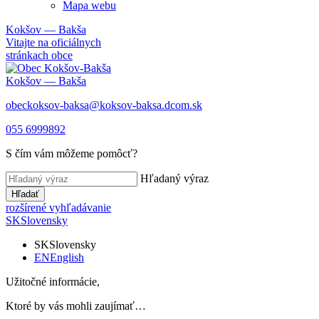
Mapa webu
Kokšov — Bakša
Vitajte na oficiálnych
stránkach obce
Kokšov — Bakša
obeckoksov-baksa@koksov-baksa.dcom.sk
055 6999892
S čím vám môžeme pomôcť?
Hľadaný výraz
Hľadať
rozšírené vyhľadávanie
SK
Slovensky
SK
Slovensky
EN
English
Užitočné informácie,
Ktoré by vás mohli zaujímať…