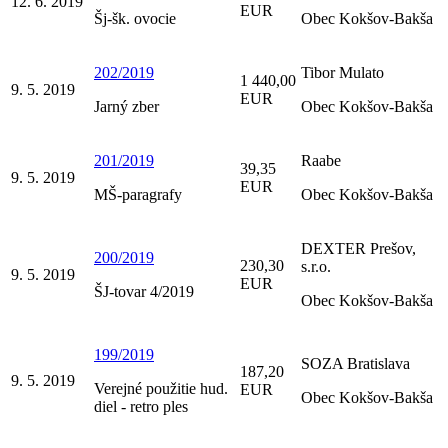
12. 6. 2019
EUR
Šj-šk. ovocie
Obec Kokšov-Bakša
202/2019
Tibor Mulato
1 440,00
9. 5. 2019
EUR
Jarný zber
Obec Kokšov-Bakša
201/2019
Raabe
39,35
9. 5. 2019
EUR
MŠ-paragrafy
Obec Kokšov-Bakša
DEXTER Prešov,
200/2019
230,30
s.r.o.
9. 5. 2019
EUR
ŠJ-tovar 4/2019
Obec Kokšov-Bakša
199/2019
SOZA Bratislava
187,20
9. 5. 2019
Verejné použitie hud.
EUR
Obec Kokšov-Bakša
diel - retro ples