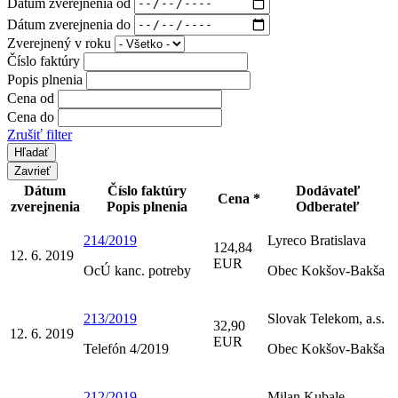
Dátum zverejnenia od
Dátum zverejnenia do
Zverejnený v roku
Číslo faktúry
Popis plnenia
Cena od
Cena do
Zrušiť filter
Zavrieť
Dátum
Číslo faktúry
Dodávateľ
Cena *
zverejnenia
Popis plnenia
Odberateľ
214/2019
Lyreco Bratislava
124,84
12. 6. 2019
EUR
OcÚ kanc. potreby
Obec Kokšov-Bakša
213/2019
Slovak Telekom, a.s.
32,90
12. 6. 2019
EUR
Telefón 4/2019
Obec Kokšov-Bakša
212/2019
Milan Kubale