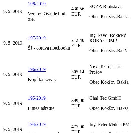
198/2019
SOZA Bratislava
430,56
9. 5. 2019
Ver. používanie hud.
EUR
Obec Kokšov-Bakša
diel
Ing. Pavol Rokický
197/2019
212,40
ROKYCOMP
9. 5. 2019
EUR
ŠJ - oprava notebooku
Obec Kokšov-Bakša
Next Team, s.r.o.,
196/2019
305,14
Prešov
9. 5. 2019
EUR
Kopírka-servis
Obec Kokšov-Bakša
195/2019
Chal-Tec GmbH
899,90
9. 5. 2019
EUR
Fitnes-náradie
Obec Kokšov-Bakša
194/2019
Ing. Peter Mati - IPM
475,00
9. 5. 2019
EUR