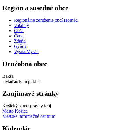
Región a susedné obce
Regionálne združenie obcí Hornád
Valaliky
Geča
Čana
Ždaňa
Gyňov
Vyšná Myšľa
Družobná obec
Baksa
- Maďarská republika
Zaujímavé stránky
Košický samosprávny kraj
Mesto Košice
Mestské informačné centrum
Kalendár