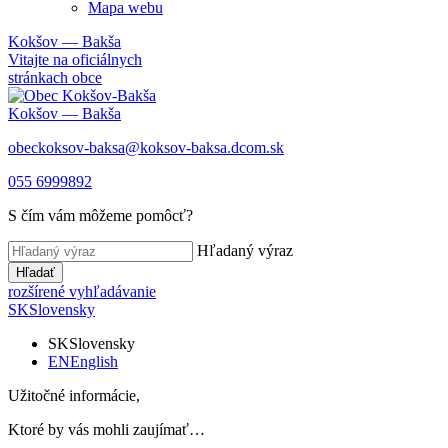
Mapa webu
Kokšov — Bakša
Vitajte na oficiálnych
stránkach obce
Kokšov — Bakša
obeckoksov-baksa@koksov-baksa.dcom.sk
055 6999892
S čím vám môžeme pomôcť?
Hľadaný výraz
Hľadať
rozšírené vyhľadávanie
SK
Slovensky
SK
Slovensky
EN
English
Užitočné informácie,
Ktoré by vás mohli zaujímať…