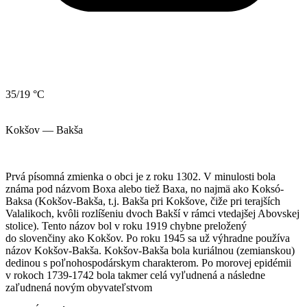
35/19 °C
Kokšov — Bakša
Prvá písomná zmienka o obci je z roku 1302. V minulosti bola
známa pod názvom Boxa alebo tiež Baxa, no najmä ako Koksó-
Baksa (Kokšov-Bakša, t.j. Bakša pri Kokšove, čiže pri terajších
Valalikoch, kvôli rozlíšeniu dvoch Bakší v rámci vtedajšej Abovskej
stolice). Tento názov bol v roku 1919 chybne preložený
do slovenčiny ako Kokšov. Po roku 1945 sa už výhradne používa
názov Kokšov-Bakša. Kokšov-Bakša bola kuriálnou (zemianskou)
dedinou s poľnohospodárskym charakterom. Po morovej epidémii
v rokoch 1739-1742 bola takmer celá vyľudnená a následne
zaľudnená novým obyvateľstvom