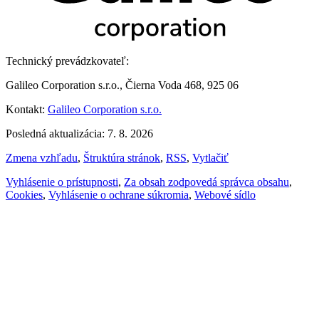
Technický prevádzkovateľ:
Galileo Corporation s.r.o., Čierna Voda 468, 925 06
Kontakt:
Galileo Corporation s.r.o.
Posledná aktualizácia: 7. 8. 2026
Zmena vzhľadu
,
Štruktúra stránok
,
RSS
,
Vytlačiť
Vyhlásenie o prístupnosti
,
Za obsah zodpovedá správca obsahu
,
Cookies
,
Vyhlásenie o ochrane súkromia
,
Webové sídlo