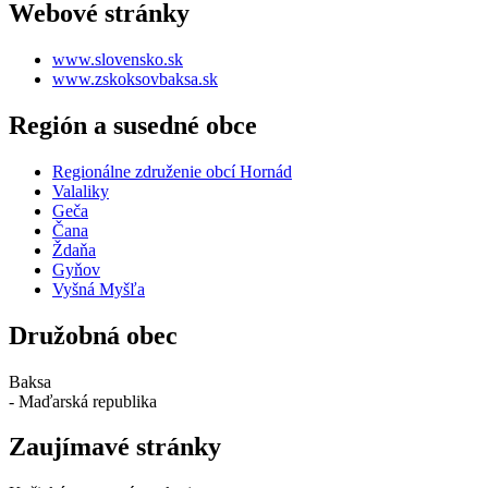
Webové stránky
www.slovensko.sk
www.zskoksovbaksa.sk
Región a susedné obce
Regionálne združenie obcí Hornád
Valaliky
Geča
Čana
Ždaňa
Gyňov
Vyšná Myšľa
Družobná obec
Baksa
- Maďarská republika
Zaujímavé stránky