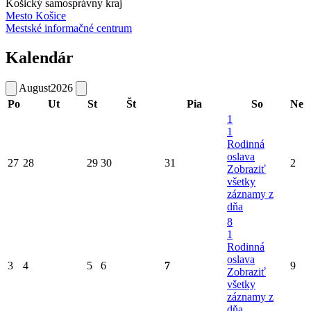
Košický samosprávny kraj
Mesto Košice
Mestské informačné centrum
Kalendár
August
2026
Po
Ut
St
Št
Pia
So
Ne
1
1
Rodinná
oslava
27
28
29
30
31
2
Zobraziť
všetky
záznamy z
dňa
8
1
Rodinná
oslava
3
4
5
6
7
9
Zobraziť
všetky
záznamy z
dňa