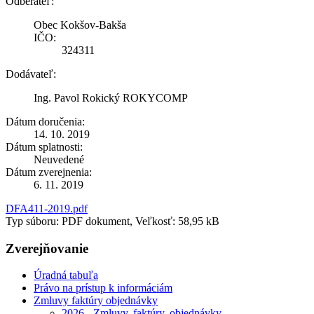
Odberateľ:
Obec Kokšov-Bakša
IČO:
324311
Dodávateľ:
Ing. Pavol Rokický ROKYCOMP
Dátum doručenia:
14. 10. 2019
Dátum splatnosti:
Neuvedené
Dátum zverejnenia:
6. 11. 2019
DFA411-2019.pdf
Typ súboru: PDF dokument, Veľkosť: 58,95 kB
Zverejňovanie
Úradná tabuľa
Právo na prístup k informáciám
Zmluvy faktúry objednávky
2026 - Zmluvy, faktúry, objednávky