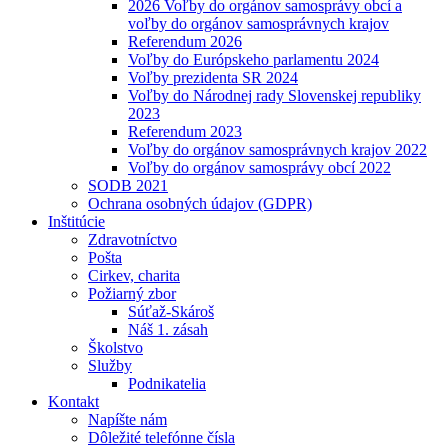
2026 Voľby do orgánov samosprávy obcí a
voľby do orgánov samosprávnych krajov
Referendum 2026
Voľby do Európskeho parlamentu 2024
Voľby prezidenta SR 2024
Voľby do Národnej rady Slovenskej republiky
2023
Referendum 2023
Voľby do orgánov samosprávnych krajov 2022
Voľby do orgánov samosprávy obcí 2022
SODB 2021
Ochrana osobných údajov (GDPR)
Inštitúcie
Zdravotníctvo
Pošta
Cirkev, charita
Požiarný zbor
Súťaž-Skároš
Náš 1. zásah
Školstvo
Služby
Podnikatelia
Kontakt
Napíšte nám
Dôležité telefónne čísla