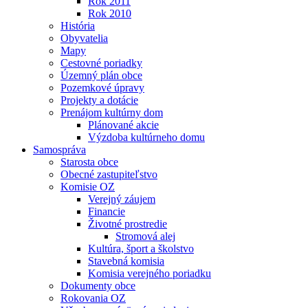
Rok 2011
Rok 2010
História
Obyvatelia
Mapy
Cestovné poriadky
Územný plán obce
Pozemkové úpravy
Projekty a dotácie
Prenájom kultúrny dom
Plánované akcie
Výzdoba kultúrneho domu
Samospráva
Starosta obce
Obecné zastupiteľstvo
Komisie OZ
Verejný záujem
Financie
Životné prostredie
Stromová alej
Kultúra, šport a školstvo
Stavebná komisia
Komisia verejného poriadku
Dokumenty obce
Rokovania OZ