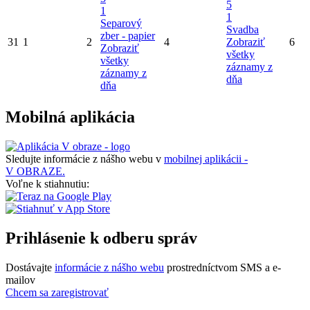
5
1
1
Separový
Svadba
zber - papier
31
1
2
4
Zobraziť
6
Zobraziť
všetky
všetky
záznamy z
záznamy z
dňa
dňa
Mobilná aplikácia
Sledujte informácie z nášho webu v
mobilnej aplikácii -
V OBRAZE.
Voľne k stiahnutiu:
Prihlásenie k odberu správ
Dostávajte
informácie z nášho webu
prostredníctvom SMS a e-
mailov
Chcem sa zaregistrovať