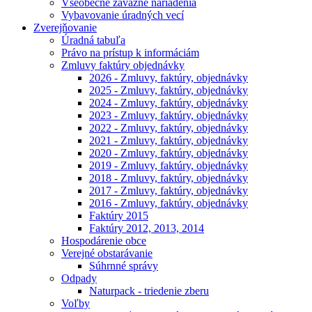
Všeobecne záväzné nariadenia
Vybavovanie úradných vecí
Zverejňovanie
Úradná tabuľa
Právo na prístup k informáciám
Zmluvy faktúry objednávky
2026 - Zmluvy, faktúry, objednávky
2025 - Zmluvy, faktúry, objednávky
2024 - Zmluvy, faktúry, objednávky
2023 - Zmluvy, faktúry, objednávky
2022 - Zmluvy, faktúry, objednávky
2021 - Zmluvy, faktúry, objednávky
2020 - Zmluvy, faktúry, objednávky
2019 - Zmluvy, faktúry, objednávky
2018 - Zmluvy, faktúry, objednávky
2017 - Zmluvy, faktúry, objednávky
2016 - Zmluvy, faktúry, objednávky
Faktúry 2015
Faktúry 2012, 2013, 2014
Hospodárenie obce
Verejné obstarávanie
Súhrnné správy
Odpady
Naturpack - triedenie zberu
Voľby