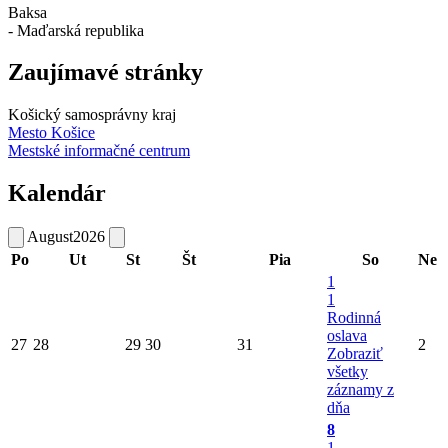
Baksa
- Maďarská republika
Zaujímavé stránky
Košický samosprávny kraj
Mesto Košice
Mestské informačné centrum
Kalendár
August
2026
Po
Ut
St
Št
Pia
So
Ne
1
1
Rodinná
oslava
27
28
29
30
31
2
Zobraziť
všetky
záznamy z
dňa
8
1