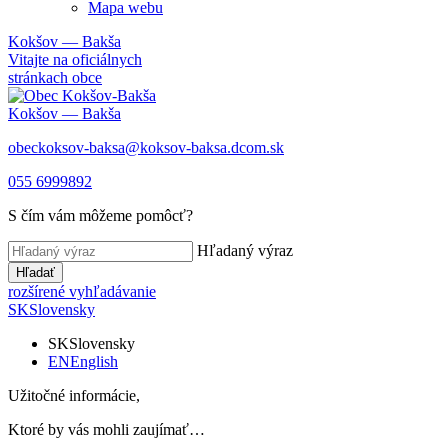
Mapa webu
Kokšov — Bakša
Vitajte na oficiálnych
stránkach obce
Kokšov — Bakša
obeckoksov-baksa@koksov-baksa.dcom.sk
055 6999892
S čím vám môžeme pomôcť?
Hľadaný výraz
Hľadať
rozšírené vyhľadávanie
SK
Slovensky
SK
Slovensky
EN
English
Užitočné informácie,
Ktoré by vás mohli zaujímať…