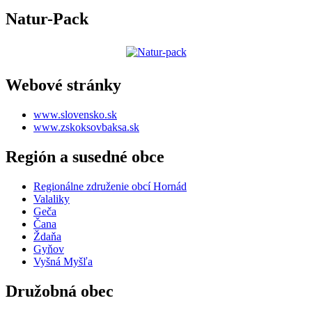
Natur-Pack
Webové stránky
www.slovensko.sk
www.zskoksovbaksa.sk
Región a susedné obce
Regionálne združenie obcí Hornád
Valaliky
Geča
Čana
Ždaňa
Gyňov
Vyšná Myšľa
Družobná obec