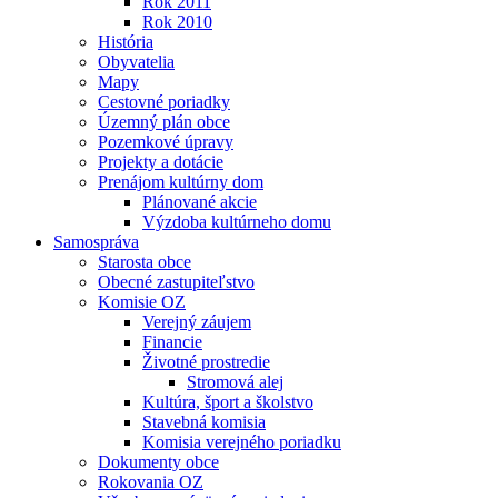
Rok 2011
Rok 2010
História
Obyvatelia
Mapy
Cestovné poriadky
Územný plán obce
Pozemkové úpravy
Projekty a dotácie
Prenájom kultúrny dom
Plánované akcie
Výzdoba kultúrneho domu
Samospráva
Starosta obce
Obecné zastupiteľstvo
Komisie OZ
Verejný záujem
Financie
Životné prostredie
Stromová alej
Kultúra, šport a školstvo
Stavebná komisia
Komisia verejného poriadku
Dokumenty obce
Rokovania OZ