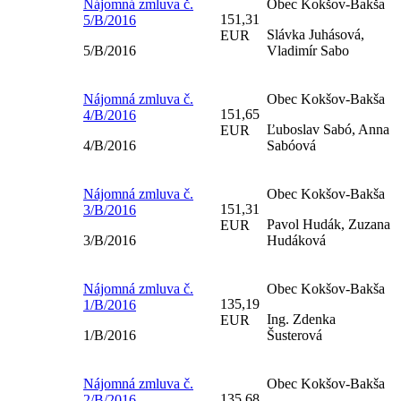
Nájomná zmluva č.
Obec Kokšov-Bakša
151,31
5/B/2016
Slávka Juhásová,
EUR
5/B/2016
Vladimír Sabo
Nájomná zmluva č.
Obec Kokšov-Bakša
151,65
4/B/2016
Ľuboslav Sabó, Anna
EUR
4/B/2016
Sabóová
Nájomná zmluva č.
Obec Kokšov-Bakša
151,31
3/B/2016
Pavol Hudák, Zuzana
EUR
3/B/2016
Hudáková
Nájomná zmluva č.
Obec Kokšov-Bakša
135,19
1/B/2016
Ing. Zdenka
EUR
1/B/2016
Šusterová
Nájomná zmluva č.
Obec Kokšov-Bakša
135,68
2/B/2016