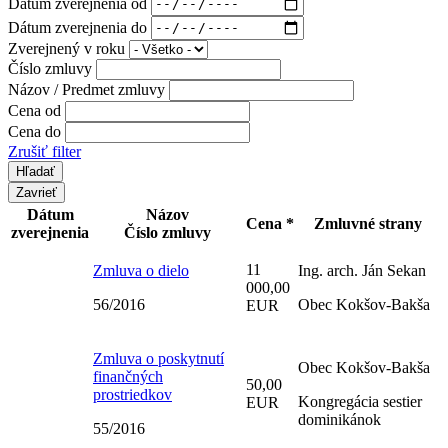
Dátum zverejnenia od
Dátum zverejnenia do
Zverejnený v roku
Číslo zmluvy
Názov / Predmet zmluvy
Cena od
Cena do
Zrušiť filter
Zavrieť
Dátum
Názov
Cena *
Zmluvné strany
zverejnenia
Číslo zmluvy
11
Zmluva o dielo
Ing. arch. Ján Sekan
000,00
56/2016
Obec Kokšov-Bakša
EUR
Zmluva o poskytnutí
Obec Kokšov-Bakša
finančných
50,00
prostriedkov
Kongregácia sestier
EUR
dominikánok
55/2016