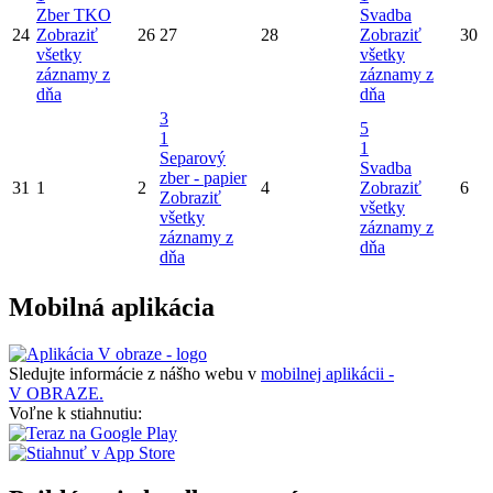
Zber TKO
Svadba
24
Zobraziť
26
27
28
Zobraziť
30
všetky
všetky
záznamy z
záznamy z
dňa
dňa
3
5
1
1
Separový
Svadba
zber - papier
31
1
2
4
Zobraziť
6
Zobraziť
všetky
všetky
záznamy z
záznamy z
dňa
dňa
Mobilná aplikácia
Sledujte informácie z nášho webu v
mobilnej aplikácii -
V OBRAZE.
Voľne k stiahnutiu: