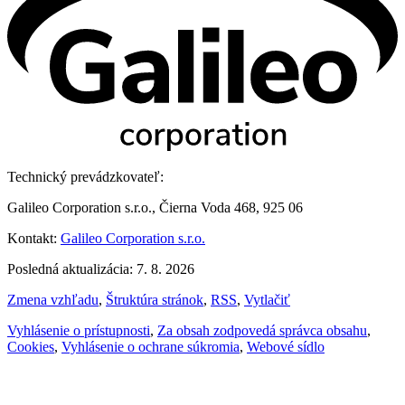
Technický prevádzkovateľ:
Galileo Corporation s.r.o., Čierna Voda 468, 925 06
Kontakt:
Galileo Corporation s.r.o.
Posledná aktualizácia: 7. 8. 2026
Zmena vzhľadu
,
Štruktúra stránok
,
RSS
,
Vytlačiť
Vyhlásenie o prístupnosti
,
Za obsah zodpovedá správca obsahu
,
Cookies
,
Vyhlásenie o ochrane súkromia
,
Webové sídlo