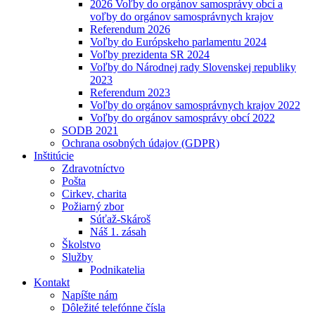
2026 Voľby do orgánov samosprávy obcí a
voľby do orgánov samosprávnych krajov
Referendum 2026
Voľby do Európskeho parlamentu 2024
Voľby prezidenta SR 2024
Voľby do Národnej rady Slovenskej republiky
2023
Referendum 2023
Voľby do orgánov samosprávnych krajov 2022
Voľby do orgánov samosprávy obcí 2022
SODB 2021
Ochrana osobných údajov (GDPR)
Inštitúcie
Zdravotníctvo
Pošta
Cirkev, charita
Požiarný zbor
Súťaž-Skároš
Náš 1. zásah
Školstvo
Služby
Podnikatelia
Kontakt
Napíšte nám
Dôležité telefónne čísla