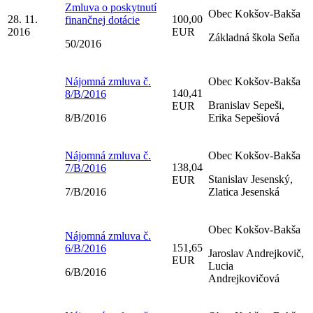
Zmluva o poskytnutí
Obec Kokšov-Bakša
28. 11.
100,00
finančnej dotácie
2016
EUR
Základná škola Seňa
50/2016
Nájomná zmluva č.
Obec Kokšov-Bakša
140,41
8/B/2016
Branislav Sepeši,
EUR
8/B/2016
Erika Sepešiová
Nájomná zmluva č.
Obec Kokšov-Bakša
138,04
7/B/2016
Stanislav Jesenský,
EUR
7/B/2016
Zlatica Jesenská
Obec Kokšov-Bakša
Nájomná zmluva č.
151,65
6/B/2016
Jaroslav Andrejkovič,
EUR
Lucia
6/B/2016
Andrejkovičová