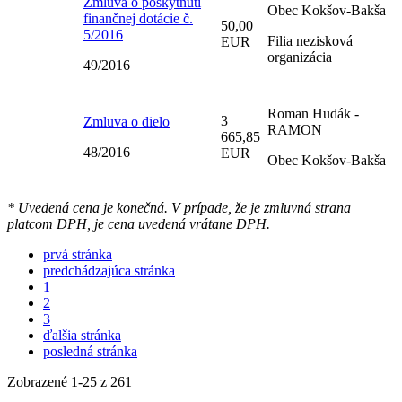
Zmluva o poskytnutí
Obec Kokšov-Bakša
finančnej dotácie č.
50,00
5/2016
Filia nezisková
EUR
organizácia
49/2016
Roman Hudák -
3
Zmluva o dielo
RAMON
665,85
48/2016
EUR
Obec Kokšov-Bakša
* Uvedená cena je konečná. V prípade, že je zmluvná strana
platcom DPH, je cena uvedená vrátane DPH.
prvá stránka
predchádzajúca stránka
1
2
3
ďalšia stránka
posledná stránka
Zobrazené
1
-
25
z 261