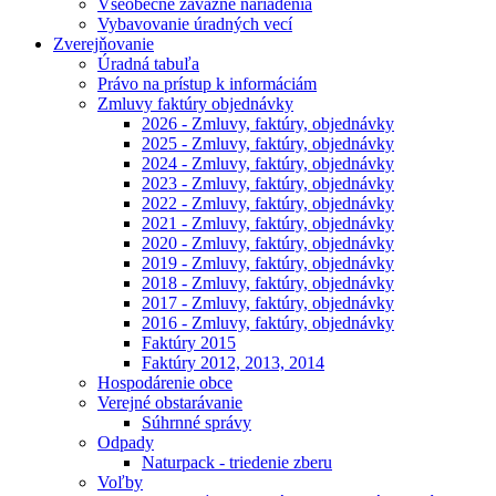
Všeobecne záväzné nariadenia
Vybavovanie úradných vecí
Zverejňovanie
Úradná tabuľa
Právo na prístup k informáciám
Zmluvy faktúry objednávky
2026 - Zmluvy, faktúry, objednávky
2025 - Zmluvy, faktúry, objednávky
2024 - Zmluvy, faktúry, objednávky
2023 - Zmluvy, faktúry, objednávky
2022 - Zmluvy, faktúry, objednávky
2021 - Zmluvy, faktúry, objednávky
2020 - Zmluvy, faktúry, objednávky
2019 - Zmluvy, faktúry, objednávky
2018 - Zmluvy, faktúry, objednávky
2017 - Zmluvy, faktúry, objednávky
2016 - Zmluvy, faktúry, objednávky
Faktúry 2015
Faktúry 2012, 2013, 2014
Hospodárenie obce
Verejné obstarávanie
Súhrnné správy
Odpady
Naturpack - triedenie zberu
Voľby