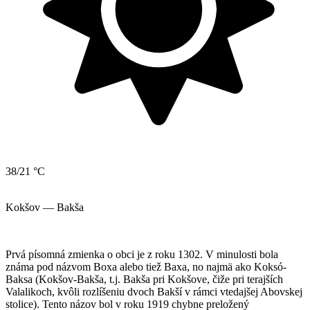
38/21 °C
Kokšov — Bakša
Prvá písomná zmienka o obci je z roku 1302. V minulosti bola
známa pod názvom Boxa alebo tiež Baxa, no najmä ako Koksó-
Baksa (Kokšov-Bakša, t.j. Bakša pri Kokšove, čiže pri terajších
Valalikoch, kvôli rozlíšeniu dvoch Bakší v rámci vtedajšej Abovskej
stolice). Tento názov bol v roku 1919 chybne preložený