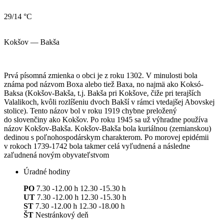
29/14 °C
Kokšov — Bakša
Prvá písomná zmienka o obci je z roku 1302. V minulosti bola
známa pod názvom Boxa alebo tiež Baxa, no najmä ako Koksó-
Baksa (Kokšov-Bakša, t.j. Bakša pri Kokšove, čiže pri terajších
Valalikoch, kvôli rozlíšeniu dvoch Bakší v rámci vtedajšej Abovskej
stolice). Tento názov bol v roku 1919 chybne preložený
do slovenčiny ako Kokšov. Po roku 1945 sa už výhradne používa
názov Kokšov-Bakša. Kokšov-Bakša bola kuriálnou (zemianskou)
dedinou s poľnohospodárskym charakterom. Po morovej epidémii
v rokoch 1739-1742 bola takmer celá vyľudnená a následne
zaľudnená novým obyvateľstvom
Úradné hodiny
PO
7.30 -12.00 h 12.30 -15.30 h
UT
7.30 -12.00 h 12.30 -15.30 h
ST
7.30 -12.00 h 12.30 -18.00 h
ŠT
Nestránkový deň