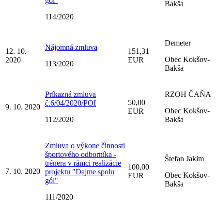
gól"
Bakša
114/2020
Demeter
Nájomná zmluva
12. 10.
151,31
Obec Kokšov-
2020
EUR
113/2020
Bakša
Príkazná zmluva
RZOH ČAŇA
50,00
č.6/04/2020/POI
9. 10. 2020
Obec Kokšov-
EUR
112/2020
Bakša
Zmluva o výkone činnosti
športového odborníka -
Štefan Jakim
trénera v rámci realizácie
100,00
7. 10. 2020
projektu "Dajme spolu
Obec Kokšov-
EUR
gól"
Bakša
111/2020