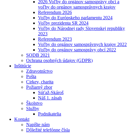
2026 Voľby do orgánov samosprávy obcí a
voľby do orgánov samosprávnych krajov
Referendum 2026
Voľby do Európskeho parlamentu 2024
Voľby prezidenta SR 2024
Voľby do Národnej rady Slovenskej republiky
2023
Referendum 2023
Voľby do orgánov samosprávnych krajov 2022
Voľby do orgánov samosprávy obcí 2022
SODB 2021
Ochrana osobných údajov (GDPR)
Inštitúcie
Zdravotníctvo
Pošta
Cirkev, charita
Požiarný zbor
Súťaž-Skároš
Náš 1. zásah
Školstvo
Služby
Podnikatelia
Kontakt
Napíšte nám
Dôležité telefónne čísla