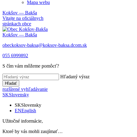
Mapa webu
Kokšov — Bakša
Vitajte na oficiálnych
stránkach obce
Kokšov — Bakša
obeckoksov-baksa@koksov-baksa.dcom.sk
055 6999892
S čím vám môžeme pomôcť?
Hľadaný výraz
Hľadať
rozšírené vyhľadávanie
SK
Slovensky
SK
Slovensky
EN
English
Užitočné informácie,
Ktoré by vás mohli zaujímať…