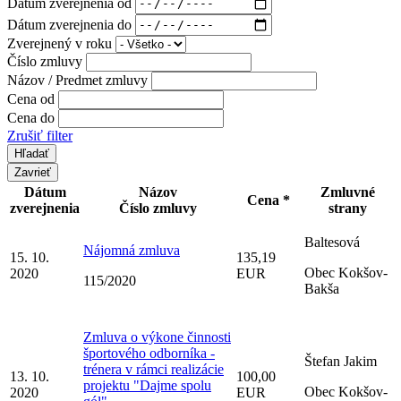
Dátum zverejnenia od
Dátum zverejnenia do
Zverejnený v roku
Číslo zmluvy
Názov / Predmet zmluvy
Cena od
Cena do
Zrušiť filter
Zavrieť
Dátum
Názov
Zmluvné
Cena *
zverejnenia
Číslo zmluvy
strany
Baltesová
Nájomná zmluva
15. 10.
135,19
Obec Kokšov-
2020
EUR
115/2020
Bakša
Zmluva o výkone činnosti
športového odborníka -
Štefan Jakim
trénera v rámci realizácie
13. 10.
100,00
projektu "Dajme spolu
Obec Kokšov-
2020
EUR