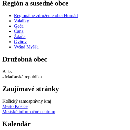
Región a susedné obce
Regionálne združenie obcí Hornád
Valaliky
Geča
Čana
Ždaňa
Gyňov
Vyšná Myšľa
Družobná obec
Baksa
- Maďarská republika
Zaujímavé stránky
Košický samosprávny kraj
Mesto Košice
Mestské informačné centrum
Kalendár