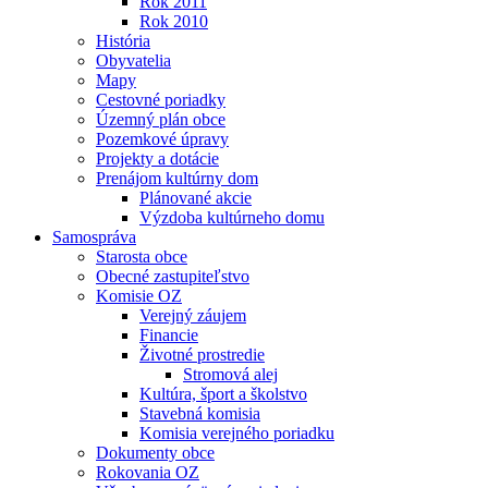
Rok 2011
Rok 2010
História
Obyvatelia
Mapy
Cestovné poriadky
Územný plán obce
Pozemkové úpravy
Projekty a dotácie
Prenájom kultúrny dom
Plánované akcie
Výzdoba kultúrneho domu
Samospráva
Starosta obce
Obecné zastupiteľstvo
Komisie OZ
Verejný záujem
Financie
Životné prostredie
Stromová alej
Kultúra, šport a školstvo
Stavebná komisia
Komisia verejného poriadku
Dokumenty obce
Rokovania OZ