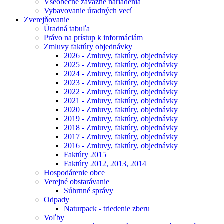
Všeobecne záväzné nariadenia
Vybavovanie úradných vecí
Zverejňovanie
Úradná tabuľa
Právo na prístup k informáciám
Zmluvy faktúry objednávky
2026 - Zmluvy, faktúry, objednávky
2025 - Zmluvy, faktúry, objednávky
2024 - Zmluvy, faktúry, objednávky
2023 - Zmluvy, faktúry, objednávky
2022 - Zmluvy, faktúry, objednávky
2021 - Zmluvy, faktúry, objednávky
2020 - Zmluvy, faktúry, objednávky
2019 - Zmluvy, faktúry, objednávky
2018 - Zmluvy, faktúry, objednávky
2017 - Zmluvy, faktúry, objednávky
2016 - Zmluvy, faktúry, objednávky
Faktúry 2015
Faktúry 2012, 2013, 2014
Hospodárenie obce
Verejné obstarávanie
Súhrnné správy
Odpady
Naturpack - triedenie zberu
Voľby