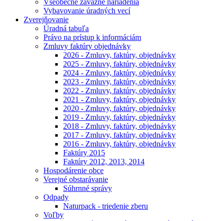
Všeobecne záväzné nariadenia
Vybavovanie úradných vecí
Zverejňovanie
Úradná tabuľa
Právo na prístup k informáciám
Zmluvy faktúry objednávky
2026 - Zmluvy, faktúry, objednávky
2025 - Zmluvy, faktúry, objednávky
2024 - Zmluvy, faktúry, objednávky
2023 - Zmluvy, faktúry, objednávky
2022 - Zmluvy, faktúry, objednávky
2021 - Zmluvy, faktúry, objednávky
2020 - Zmluvy, faktúry, objednávky
2019 - Zmluvy, faktúry, objednávky
2018 - Zmluvy, faktúry, objednávky
2017 - Zmluvy, faktúry, objednávky
2016 - Zmluvy, faktúry, objednávky
Faktúry 2015
Faktúry 2012, 2013, 2014
Hospodárenie obce
Verejné obstarávanie
Súhrnné správy
Odpady
Naturpack - triedenie zberu
Voľby