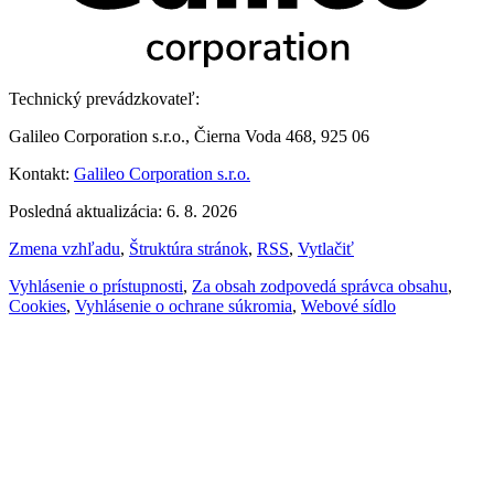
Technický prevádzkovateľ:
Galileo Corporation s.r.o., Čierna Voda 468, 925 06
Kontakt:
Galileo Corporation s.r.o.
Posledná aktualizácia: 6. 8. 2026
Zmena vzhľadu
,
Štruktúra stránok
,
RSS
,
Vytlačiť
Vyhlásenie o prístupnosti
,
Za obsah zodpovedá správca obsahu
,
Cookies
,
Vyhlásenie o ochrane súkromia
,
Webové sídlo