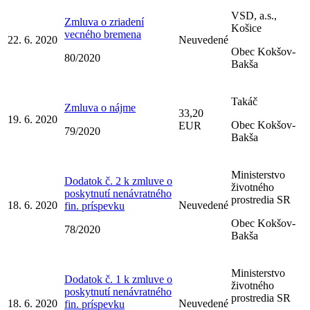
VSD, a.s.,
Zmluva o zriadení
Košice
vecného bremena
22. 6. 2020
Neuvedené
Obec Kokšov-
80/2020
Bakša
Takáč
Zmluva o nájme
33,20
19. 6. 2020
Obec Kokšov-
EUR
79/2020
Bakša
Ministerstvo
Dodatok č. 2 k zmluve o
životného
poskytnutí nenávratného
prostredia SR
18. 6. 2020
Neuvedené
fin. príspevku
Obec Kokšov-
78/2020
Bakša
Ministerstvo
Dodatok č. 1 k zmluve o
životného
poskytnutí nenávratného
prostredia SR
18. 6. 2020
Neuvedené
fin. príspevku