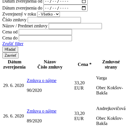
Dátum zverejnenia od
Dátum zverejnenia do
Zverejnený v roku
Číslo zmluvy
Názov / Predmet zmluvy
Cena od
Cena do
Zrušiť filter
Zavrieť
Dátum
Názov
Zmluvné
Cena *
zverejnenia
Číslo zmluvy
strany
Varga
Zmluva o nájme
33,20
29. 6. 2020
Obec Kokšov-
EUR
90/2020
Bakša
Andrejkovičová
Zmluva o nájme
33,20
26. 6. 2020
Obec Kokšov-
EUR
89/2020
Bakša