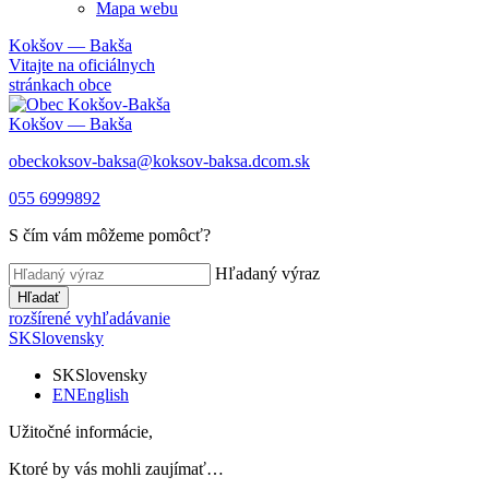
Mapa webu
Kokšov — Bakša
Vitajte na oficiálnych
stránkach obce
Kokšov — Bakša
obeckoksov-baksa@koksov-baksa.dcom.sk
055 6999892
S čím vám môžeme pomôcť?
Hľadaný výraz
Hľadať
rozšírené vyhľadávanie
SK
Slovensky
SK
Slovensky
EN
English
Užitočné informácie,
Ktoré by vás mohli zaujímať…