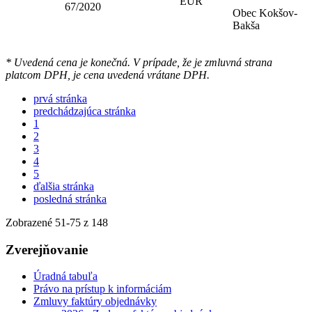
EUR
67/2020
Obec Kokšov-
Bakša
* Uvedená cena je konečná. V prípade, že je zmluvná strana
platcom DPH, je cena uvedená vrátane DPH.
prvá stránka
predchádzajúca stránka
1
2
3
4
5
ďalšia stránka
posledná stránka
Zobrazené
51
-
75
z 148
Zverejňovanie
Úradná tabuľa
Právo na prístup k informáciám
Zmluvy faktúry objednávky