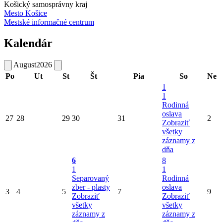
Košický samosprávny kraj
Mesto Košice
Mestské informačné centrum
Kalendár
August
2026
Po
Ut
St
Št
Pia
So
Ne
1
1
Rodinná
oslava
27
28
29
30
31
2
Zobraziť
všetky
záznamy z
dňa
6
8
1
1
Separovaný
Rodinná
zber - plasty
oslava
3
4
5
7
9
Zobraziť
Zobraziť
všetky
všetky
záznamy z
záznamy z