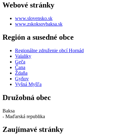
Webové stránky
www.slovensko.sk
www.zskoksovbaksa.sk
Región a susedné obce
Regionálne združenie obcí Hornád
Valaliky
Geča
Čana
Ždaňa
Gyňov
Vyšná Myšľa
Družobná obec
Baksa
- Maďarská republika
Zaujímavé stránky