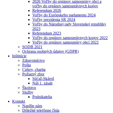
2026 Voľby do orgánov samosprávy obcí a
voľby do orgánov samosprávnych krajov
Referendum 2026
Voľby do Európskeho parlamentu 2024
Voľby prezidenta SR 2024
Voľby do Národnej rady Slovenskej republiky
2023
Referendum 2023
Voľby do orgánov samosprávnych krajov 2022
Voľby do orgánov samosprávy obcí 2022
SODB 2021
Ochrana osobných údajov (GDPR)
Inštitúcie
Zdravotníctvo
Pošta
Cirkev, charita
Požiarný zbor
Súťaž-Skároš
Náš 1. zásah
Školstvo
Služby
Podnikatelia
Kontakt
Napíšte nám
Dôležité telefónne čísla