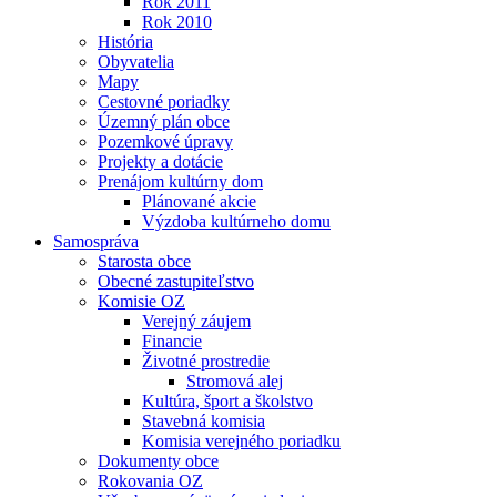
Rok 2011
Rok 2010
História
Obyvatelia
Mapy
Cestovné poriadky
Územný plán obce
Pozemkové úpravy
Projekty a dotácie
Prenájom kultúrny dom
Plánované akcie
Výzdoba kultúrneho domu
Samospráva
Starosta obce
Obecné zastupiteľstvo
Komisie OZ
Verejný záujem
Financie
Životné prostredie
Stromová alej
Kultúra, šport a školstvo
Stavebná komisia
Komisia verejného poriadku
Dokumenty obce
Rokovania OZ