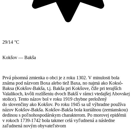
29/14 °C
Kokšov — Bakša
Prvá písomná zmienka o obci je z roku 1302. V minulosti bola
známa pod názvom Boxa alebo tiež Baxa, no najmä ako Koksó-
Baksa (Kokšov-Bakša, t.j. Bakša pri Kokšove, čiže pri terajších
Valalikoch, kvôli rozlíšeniu dvoch Bakší v rámci vtedajšej Abovskej
stolice). Tento názov bol v roku 1919 chybne preložený
do slovenčiny ako Kokšov. Po roku 1945 sa už výhradne používa
názov Kokšov-Bakša. Kokšov-Bakša bola kuriálnou (zemianskou)
dedinou s poľnohospodárskym charakterom. Po morovej epidémii
v rokoch 1739-1742 bola takmer celá vyľudnená a následne
zaľudnená novým obyvateľstvom