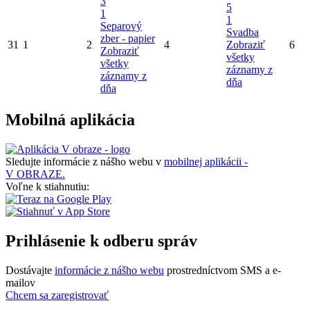
3
5
1
1
Separový
Svadba
zber - papier
31
1
2
4
Zobraziť
6
Zobraziť
všetky
všetky
záznamy z
záznamy z
dňa
dňa
Mobilná aplikácia
Sledujte informácie z nášho webu v
mobilnej aplikácii -
V OBRAZE.
Voľne k stiahnutiu:
Prihlásenie k odberu správ
Dostávajte
informácie z nášho webu
prostredníctvom SMS a e-
mailov
Chcem sa zaregistrovať