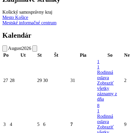
Košický samosprávny kraj
Mesto Košice
Mestské informačné centrum
Kalendár
August
2026
Po
Ut
St
Št
Pia
So
Ne
1
1
Rodinná
oslava
27
28
29
30
31
2
Zobraziť
všetky
záznamy z
dňa
8
1
Rodinná
oslava
3
4
5
6
7
9
Zobraziť
všetky