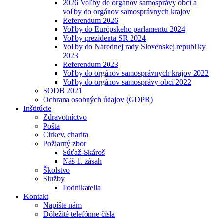
2026 Voľby do orgánov samosprávy obcí a
voľby do orgánov samosprávnych krajov
Referendum 2026
Voľby do Európskeho parlamentu 2024
Voľby prezidenta SR 2024
Voľby do Národnej rady Slovenskej republiky
2023
Referendum 2023
Voľby do orgánov samosprávnych krajov 2022
Voľby do orgánov samosprávy obcí 2022
SODB 2021
Ochrana osobných údajov (GDPR)
Inštitúcie
Zdravotníctvo
Pošta
Cirkev, charita
Požiarný zbor
Súťaž-Skároš
Náš 1. zásah
Školstvo
Služby
Podnikatelia
Kontakt
Napíšte nám
Dôležité telefónne čísla