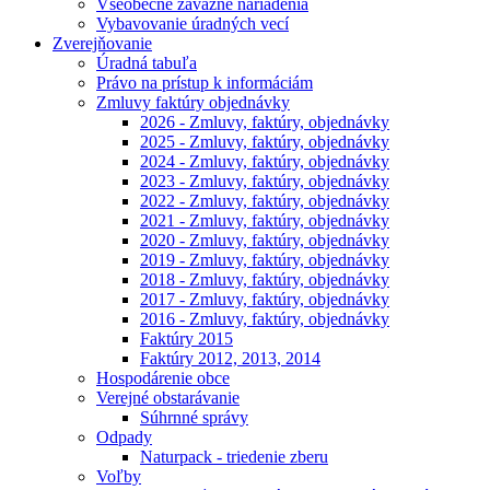
Všeobecne záväzné nariadenia
Vybavovanie úradných vecí
Zverejňovanie
Úradná tabuľa
Právo na prístup k informáciám
Zmluvy faktúry objednávky
2026 - Zmluvy, faktúry, objednávky
2025 - Zmluvy, faktúry, objednávky
2024 - Zmluvy, faktúry, objednávky
2023 - Zmluvy, faktúry, objednávky
2022 - Zmluvy, faktúry, objednávky
2021 - Zmluvy, faktúry, objednávky
2020 - Zmluvy, faktúry, objednávky
2019 - Zmluvy, faktúry, objednávky
2018 - Zmluvy, faktúry, objednávky
2017 - Zmluvy, faktúry, objednávky
2016 - Zmluvy, faktúry, objednávky
Faktúry 2015
Faktúry 2012, 2013, 2014
Hospodárenie obce
Verejné obstarávanie
Súhrnné správy
Odpady
Naturpack - triedenie zberu
Voľby