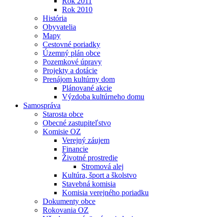
Rok 2011
Rok 2010
História
Obyvatelia
Mapy
Cestovné poriadky
Územný plán obce
Pozemkové úpravy
Projekty a dotácie
Prenájom kultúrny dom
Plánované akcie
Výzdoba kultúrneho domu
Samospráva
Starosta obce
Obecné zastupiteľstvo
Komisie OZ
Verejný záujem
Financie
Životné prostredie
Stromová alej
Kultúra, šport a školstvo
Stavebná komisia
Komisia verejného poriadku
Dokumenty obce
Rokovania OZ