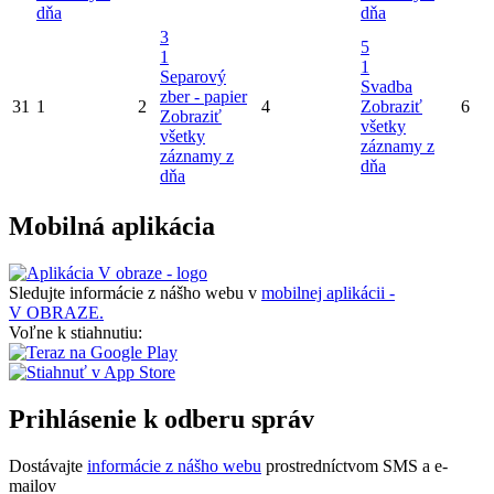
dňa
dňa
3
5
1
1
Separový
Svadba
zber - papier
31
1
2
4
Zobraziť
6
Zobraziť
všetky
všetky
záznamy z
záznamy z
dňa
dňa
Mobilná aplikácia
Sledujte informácie z nášho webu v
mobilnej aplikácii -
V OBRAZE.
Voľne k stiahnutiu:
Prihlásenie k odberu správ
Dostávajte
informácie z nášho webu
prostredníctvom SMS a e-
mailov