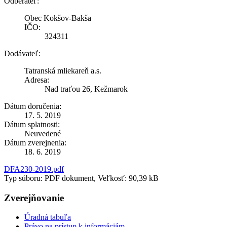
Odberateľ:
Obec Kokšov-Bakša
IČO:
324311
Dodávateľ:
Tatranská mliekareň a.s.
Adresa:
Nad traťou 26, Kežmarok
Dátum doručenia:
17. 5. 2019
Dátum splatnosti:
Neuvedené
Dátum zverejnenia:
18. 6. 2019
DFA230-2019.pdf
Typ súboru: PDF dokument, Veľkosť: 90,39 kB
Zverejňovanie
Úradná tabuľa
Právo na prístup k informáciám