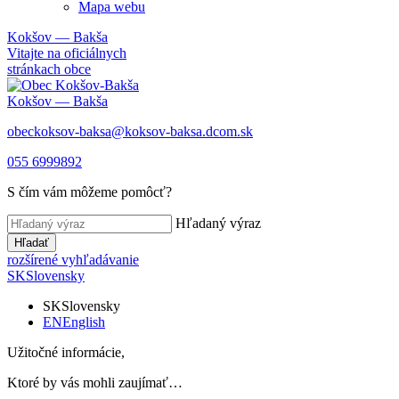
Mapa webu
Kokšov — Bakša
Vitajte na oficiálnych
stránkach obce
Kokšov — Bakša
obeckoksov-baksa@koksov-baksa.dcom.sk
055 6999892
S čím vám môžeme pomôcť?
Hľadaný výraz
Hľadať
rozšírené vyhľadávanie
SK
Slovensky
SK
Slovensky
EN
English
Užitočné informácie,
Ktoré by vás mohli zaujímať…