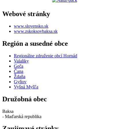
Webové stránky
www.slovensko.sk
www.zskoksovbaksa.sk
Región a susedné obce
Regionálne združenie obcí Hornád
Valaliky
Geča
Čana
Ždaňa
Gyňov
Vyšná Myšľa
Družobná obec
Baksa
- Maďarská republika
Zaujímavé stránky