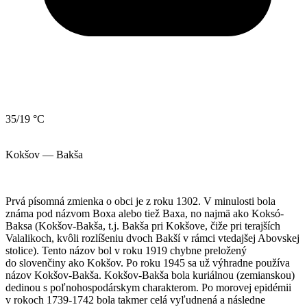
35/19 °C
Kokšov — Bakša
Prvá písomná zmienka o obci je z roku 1302. V minulosti bola
známa pod názvom Boxa alebo tiež Baxa, no najmä ako Koksó-
Baksa (Kokšov-Bakša, t.j. Bakša pri Kokšove, čiže pri terajších
Valalikoch, kvôli rozlíšeniu dvoch Bakší v rámci vtedajšej Abovskej
stolice). Tento názov bol v roku 1919 chybne preložený
do slovenčiny ako Kokšov. Po roku 1945 sa už výhradne používa
názov Kokšov-Bakša. Kokšov-Bakša bola kuriálnou (zemianskou)
dedinou s poľnohospodárskym charakterom. Po morovej epidémii
v rokoch 1739-1742 bola takmer celá vyľudnená a následne