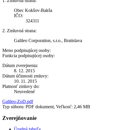
1. Zmluvná strana:
Obec Kokšov-Bakša
IČO:
324311
2. Zmluvná strana:
Galileo Corporation, s.r.o., Bratislava
Meno podpisujúcej osoby:
Funkcia podpisujúcej osoby:
Dátum zverejnenia:
8. 12. 2015
Dátum účinnosti zmluvy:
10. 11. 2015
Platnosť zmluvy do:
Neuvedené
Galileo-ZoD.pdf
Typ súboru: PDF dokument, Veľkosť: 2,46 MB
Zverejňovanie
Úradná tabuľa