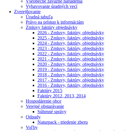
Všeobecne záväzné nariadenia
Vybavovanie úradných vecí
Zverejňovanie
Úradná tabuľa
Právo na prístup k informáciám
Zmluvy faktúry objednávky
2026 - Zmluvy, faktúry, objednávky
2025 - Zmluvy, faktúry, objednávky
2024 - Zmluvy, faktúry, objednávky
2023 - Zmluvy, faktúry, objednávky
2022 - Zmluvy, faktúry, objednávky
2021 - Zmluvy, faktúry, objednávky
2020 - Zmluvy, faktúry, objednávky
2019 - Zmluvy, faktúry, objednávky
2018 - Zmluvy, faktúry, objednávky
2017 - Zmluvy, faktúry, objednávky
2016 - Zmluvy, faktúry, objednávky
Faktúry 2015
Faktúry 2012, 2013, 2014
Hospodárenie obce
Verejné obstarávanie
Súhrnné správy
Odpady
Naturpack - triedenie zberu
Voľby