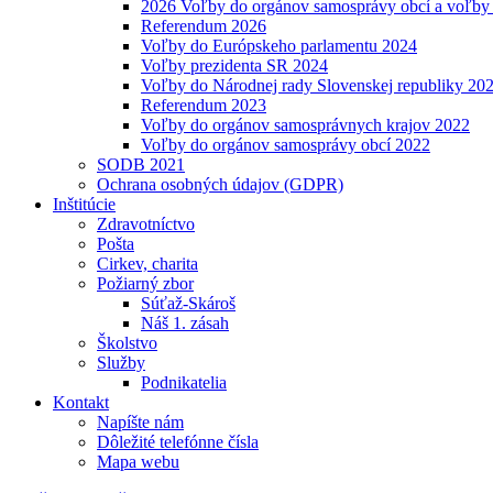
2026 Voľby do orgánov samosprávy obcí a voľby
Referendum 2026
Voľby do Európskeho parlamentu 2024
Voľby prezidenta SR 2024
Voľby do Národnej rady Slovenskej republiky 20
Referendum 2023
Voľby do orgánov samosprávnych krajov 2022
Voľby do orgánov samosprávy obcí 2022
SODB 2021
Ochrana osobných údajov (GDPR)
Inštitúcie
Zdravotníctvo
Pošta
Cirkev, charita
Požiarný zbor
Súťaž-Skároš
Náš 1. zásah
Školstvo
Služby
Podnikatelia
Kontakt
Napíšte nám
Dôležité telefónne čísla
Mapa webu