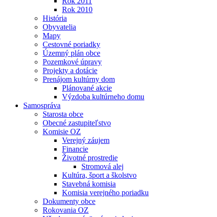
Rok 2011
Rok 2010
História
Obyvatelia
Mapy
Cestovné poriadky
Územný plán obce
Pozemkové úpravy
Projekty a dotácie
Prenájom kultúrny dom
Plánované akcie
Výzdoba kultúrneho domu
Samospráva
Starosta obce
Obecné zastupiteľstvo
Komisie OZ
Verejný záujem
Financie
Životné prostredie
Stromová alej
Kultúra, šport a školstvo
Stavebná komisia
Komisia verejného poriadku
Dokumenty obce
Rokovania OZ