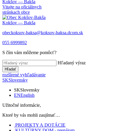
Kokšov — Bakša
Vitajte na oficiálnych
stránkach obce
Kokšov — Bakša
obeckoksov-baksa@koksov-baksa.dcom.sk
055 6999892
S čím vám môžeme pomôcť?
Hľadaný výraz
Hľadať
rozšírené vyhľadávanie
SK
Slovensky
SK
Slovensky
EN
English
Užitočné informácie,
Ktoré by vás mohli zaujímať…
PROJEKTY A DOTÁCIE
KULTÚRNY DOM - prenájom