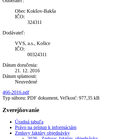
Odberateľ:
Obec Kokšov-Bakša
IČO:
324311
Dodávateľ:
VVS, a.s., Košice
IČO:
00324311
Dátum doručenia:
21. 12. 2016
Dátum splatnosti:
Neuvedené
466-2016.pdf
Typ súboru: PDF dokument, Veľkosť: 977,35 kB
Zverejňovanie
Úradná tabuľa
Právo na prístup k informáciám
Zmluvy faktúry objednávky
2026 - Zmluvy, faktúry, objednávky