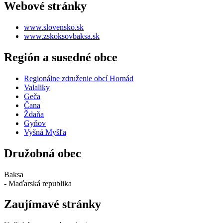
Webové stránky
www.slovensko.sk
www.zskoksovbaksa.sk
Región a susedné obce
Regionálne združenie obcí Hornád
Valaliky
Geča
Čana
Ždaňa
Gyňov
Vyšná Myšľa
Družobná obec
Baksa
- Maďarská republika
Zaujímavé stránky