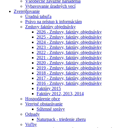
Všeobecne záväzné nariadenia
Vybavovanie úradných vecí
Zverejňovanie
Úradná tabuľa
Právo na prístup k informáciám
Zmluvy faktúry objednávky
2026 - Zmluvy, faktúry, objednávky
2025 - Zmluvy, faktúry, objednávky
2024 - Zmluvy, faktúry, objednávky
2023 - Zmluvy, faktúry, objednávky
2022 - Zmluvy, faktúry, objednávky
2021 - Zmluvy, faktúry, objednávky
2020 - Zmluvy, faktúry, objednávky
2019 - Zmluvy, faktúry, objednávky
2018 - Zmluvy, faktúry, objednávky
2017 - Zmluvy, faktúry, objednávky
2016 - Zmluvy, faktúry, objednávky
Faktúry 2015
Faktúry 2012, 2013, 2014
Hospodárenie obce
Verejné obstarávanie
Súhrnné správy
Odpady
Naturpack - triedenie zberu
Voľby