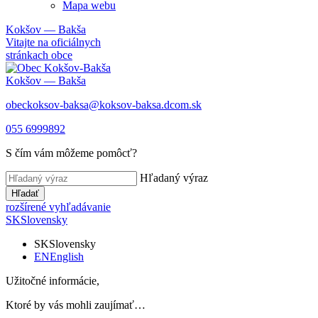
Mapa webu
Kokšov — Bakša
Vitajte na oficiálnych
stránkach obce
Kokšov — Bakša
obeckoksov-baksa@koksov-baksa.dcom.sk
055 6999892
S čím vám môžeme pomôcť?
Hľadaný výraz
Hľadať
rozšírené vyhľadávanie
SK
Slovensky
SK
Slovensky
EN
English
Užitočné informácie,
Ktoré by vás mohli zaujímať…