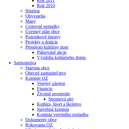
Rok 2011
Rok 2010
História
Obyvatelia
Mapy
Cestovné poriadky
Územný plán obce
Pozemkové úpravy
Projekty a dotácie
Prenájom kultúrny dom
Plánované akcie
Výzdoba kultúrneho domu
Samospráva
Starosta obce
Obecné zastupiteľstvo
Komisie OZ
Verejný záujem
Financie
Životné prostredie
Stromová alej
Kultúra, šport a školstvo
Stavebná komisia
Komisia verejného poriadku
Dokumenty obce
Rokovania OZ