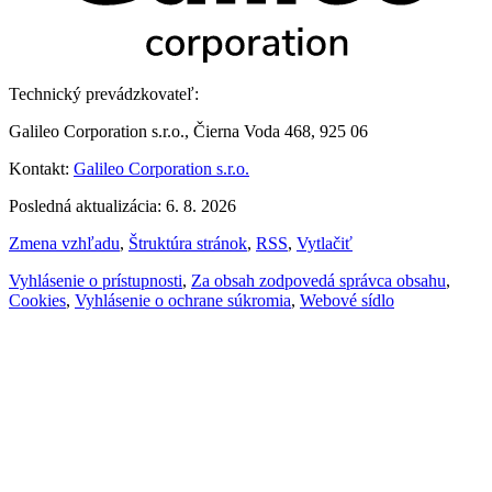
Technický prevádzkovateľ:
Galileo Corporation s.r.o., Čierna Voda 468, 925 06
Kontakt:
Galileo Corporation s.r.o.
Posledná aktualizácia: 6. 8. 2026
Zmena vzhľadu
,
Štruktúra stránok
,
RSS
,
Vytlačiť
Vyhlásenie o prístupnosti
,
Za obsah zodpovedá správca obsahu
,
Cookies
,
Vyhlásenie o ochrane súkromia
,
Webové sídlo