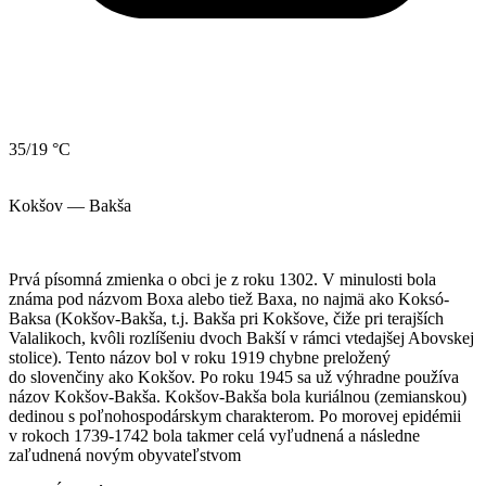
35/19 °C
Kokšov — Bakša
Prvá písomná zmienka o obci je z roku 1302. V minulosti bola
známa pod názvom Boxa alebo tiež Baxa, no najmä ako Koksó-
Baksa (Kokšov-Bakša, t.j. Bakša pri Kokšove, čiže pri terajších
Valalikoch, kvôli rozlíšeniu dvoch Bakší v rámci vtedajšej Abovskej
stolice). Tento názov bol v roku 1919 chybne preložený
do slovenčiny ako Kokšov. Po roku 1945 sa už výhradne používa
názov Kokšov-Bakša. Kokšov-Bakša bola kuriálnou (zemianskou)
dedinou s poľnohospodárskym charakterom. Po morovej epidémii
v rokoch 1739-1742 bola takmer celá vyľudnená a následne
zaľudnená novým obyvateľstvom