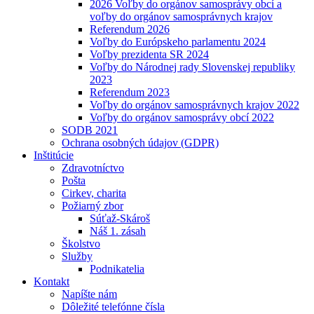
2026 Voľby do orgánov samosprávy obcí a
voľby do orgánov samosprávnych krajov
Referendum 2026
Voľby do Európskeho parlamentu 2024
Voľby prezidenta SR 2024
Voľby do Národnej rady Slovenskej republiky
2023
Referendum 2023
Voľby do orgánov samosprávnych krajov 2022
Voľby do orgánov samosprávy obcí 2022
SODB 2021
Ochrana osobných údajov (GDPR)
Inštitúcie
Zdravotníctvo
Pošta
Cirkev, charita
Požiarný zbor
Súťaž-Skároš
Náš 1. zásah
Školstvo
Služby
Podnikatelia
Kontakt
Napíšte nám
Dôležité telefónne čísla