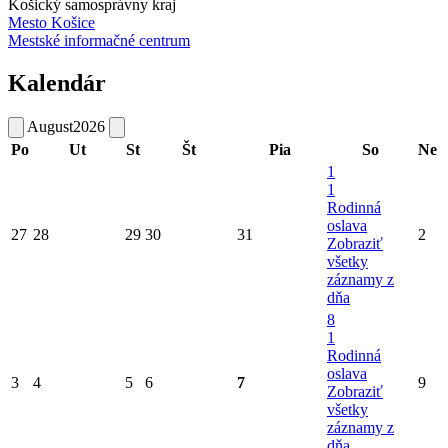
Košický samosprávny kraj
Mesto Košice
Mestské informačné centrum
Kalendár
August
2026
Po
Ut
St
Št
Pia
So
Ne
1
1
Rodinná
oslava
27
28
29
30
31
2
Zobraziť
všetky
záznamy z
dňa
8
1
Rodinná
oslava
3
4
5
6
7
9
Zobraziť
všetky
záznamy z
dňa