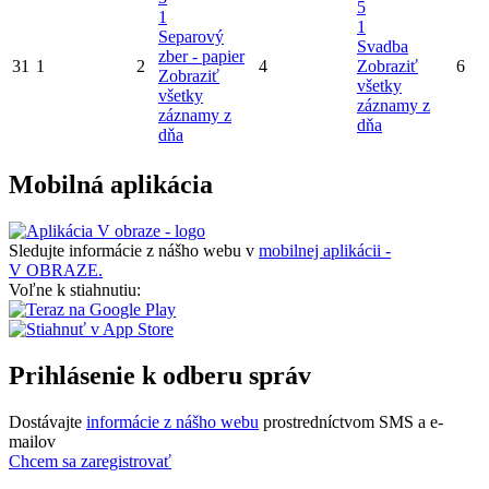
5
1
1
Separový
Svadba
zber - papier
31
1
2
4
Zobraziť
6
Zobraziť
všetky
všetky
záznamy z
záznamy z
dňa
dňa
Mobilná aplikácia
Sledujte informácie z nášho webu v
mobilnej aplikácii -
V OBRAZE.
Voľne k stiahnutiu:
Prihlásenie k odberu správ
Dostávajte
informácie z nášho webu
prostredníctvom SMS a e-
mailov
Chcem sa zaregistrovať