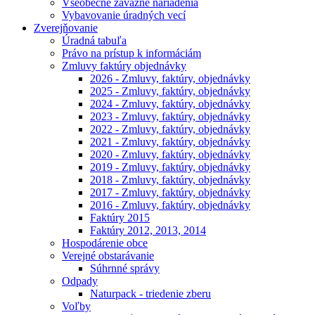
Všeobecne záväzné nariadenia
Vybavovanie úradných vecí
Zverejňovanie
Úradná tabuľa
Právo na prístup k informáciám
Zmluvy faktúry objednávky
2026 - Zmluvy, faktúry, objednávky
2025 - Zmluvy, faktúry, objednávky
2024 - Zmluvy, faktúry, objednávky
2023 - Zmluvy, faktúry, objednávky
2022 - Zmluvy, faktúry, objednávky
2021 - Zmluvy, faktúry, objednávky
2020 - Zmluvy, faktúry, objednávky
2019 - Zmluvy, faktúry, objednávky
2018 - Zmluvy, faktúry, objednávky
2017 - Zmluvy, faktúry, objednávky
2016 - Zmluvy, faktúry, objednávky
Faktúry 2015
Faktúry 2012, 2013, 2014
Hospodárenie obce
Verejné obstarávanie
Súhrnné správy
Odpady
Naturpack - triedenie zberu
Voľby