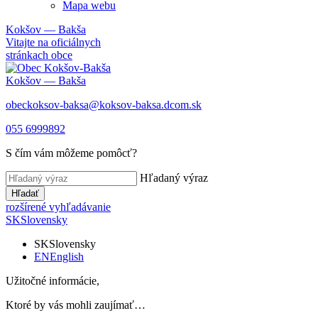
Mapa webu
Kokšov — Bakša
Vitajte na oficiálnych
stránkach obce
Kokšov — Bakša
obeckoksov-baksa@koksov-baksa.dcom.sk
055 6999892
S čím vám môžeme pomôcť?
Hľadaný výraz
Hľadať
rozšírené vyhľadávanie
SK
Slovensky
SK
Slovensky
EN
English
Užitočné informácie,
Ktoré by vás mohli zaujímať…