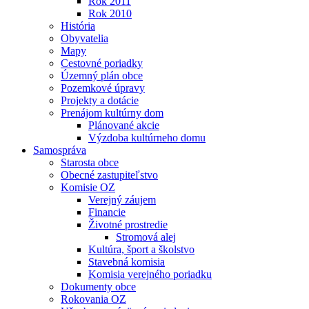
Rok 2011
Rok 2010
História
Obyvatelia
Mapy
Cestovné poriadky
Územný plán obce
Pozemkové úpravy
Projekty a dotácie
Prenájom kultúrny dom
Plánované akcie
Výzdoba kultúrneho domu
Samospráva
Starosta obce
Obecné zastupiteľstvo
Komisie OZ
Verejný záujem
Financie
Životné prostredie
Stromová alej
Kultúra, šport a školstvo
Stavebná komisia
Komisia verejného poriadku
Dokumenty obce
Rokovania OZ