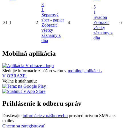
3
5
1
1
Separový
Svadba
zber - papier
31
1
2
4
Zobraziť
6
Zobraziť
všetky
všetky
záznamy z
záznamy z
dňa
dňa
Mobilná aplikácia
Sledujte informácie z nášho webu v
mobilnej aplikácii -
V OBRAZE.
Voľne k stiahnutiu:
Prihlásenie k odberu správ
Dostávajte
informácie z nášho webu
prostredníctvom SMS a e-
mailov
Chcem sa zaregistrovať