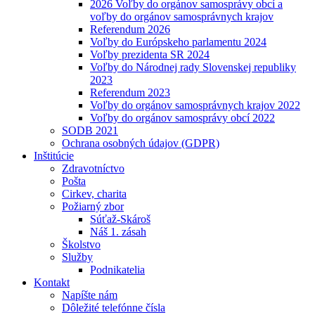
2026 Voľby do orgánov samosprávy obcí a
voľby do orgánov samosprávnych krajov
Referendum 2026
Voľby do Európskeho parlamentu 2024
Voľby prezidenta SR 2024
Voľby do Národnej rady Slovenskej republiky
2023
Referendum 2023
Voľby do orgánov samosprávnych krajov 2022
Voľby do orgánov samosprávy obcí 2022
SODB 2021
Ochrana osobných údajov (GDPR)
Inštitúcie
Zdravotníctvo
Pošta
Cirkev, charita
Požiarný zbor
Súťaž-Skároš
Náš 1. zásah
Školstvo
Služby
Podnikatelia
Kontakt
Napíšte nám
Dôležité telefónne čísla