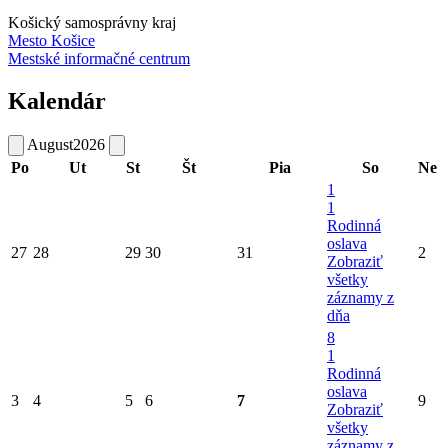
Košický samosprávny kraj
Mesto Košice
Mestské informačné centrum
Kalendár
August
2026
Po
Ut
St
Št
Pia
So
Ne
1
1
Rodinná
oslava
27
28
29
30
31
2
Zobraziť
všetky
záznamy z
dňa
8
1
Rodinná
oslava
3
4
5
6
7
9
Zobraziť
všetky
záznamy z