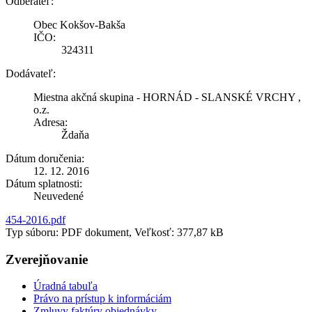
Odberateľ:
Obec Kokšov-Bakša
IČO:
324311
Dodávateľ:
Miestna akčná skupina - HORNÁD - SLANSKÉ VRCHY ,
o.z.
Adresa:
Ždaňa
Dátum doručenia:
12. 12. 2016
Dátum splatnosti:
Neuvedené
454-2016.pdf
Typ súboru: PDF dokument, Veľkosť: 377,87 kB
Zverejňovanie
Úradná tabuľa
Právo na prístup k informáciám
Zmluvy faktúry objednávky