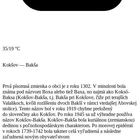
35/19 °C
Kokšov — Bakša
Prvá písomná zmienka o obci je z roku 1302. V minulosti bola
známa pod názvom Boxa alebo tiež Baxa, no najmä ako Koksó-
Baksa (Kokšov-Bakša, t.j. Bakša pri Kokšove, čiže pri terajších
Valalikoch, kvôli rozlíšeniu dvoch Bakší v rámci vtedajšej Abovskej
stolice). Tento názov bol v roku 1919 chybne preložený
do slovenčiny ako Kokšov. Po roku 1945 sa už výhradne používa
názov Kokšov-Bakša. Kokšov-Bakša bola kuriálnou (zemianskou)
dedinou s poľnohospodárskym charakterom. Po morovej epidémii
v rokoch 1739-1742 bola takmer celá vyľudnená a následne
zaľudnená novým obyvateľstvom