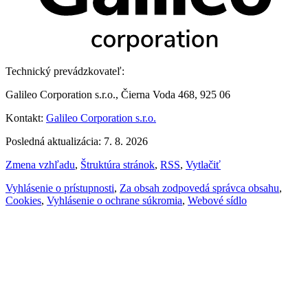
Technický prevádzkovateľ:
Galileo Corporation s.r.o., Čierna Voda 468, 925 06
Kontakt:
Galileo Corporation s.r.o.
Posledná aktualizácia: 7. 8. 2026
Zmena vzhľadu
,
Štruktúra stránok
,
RSS
,
Vytlačiť
Vyhlásenie o prístupnosti
,
Za obsah zodpovedá správca obsahu
,
Cookies
,
Vyhlásenie o ochrane súkromia
,
Webové sídlo