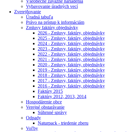
Všeobecne záväzné nariadenia
Vybavovanie úradných vecí
Zverejňovanie
Úradná tabuľa
Právo na prístup k informáciám
Zmluvy faktúry objednávky
2026 - Zmluvy, faktúry, objednávky
2025 - Zmluvy, faktúry, objednávky
2024 - Zmluvy, faktúry, objednávky
2023 - Zmluvy, faktúry, objednávky
2022 - Zmluvy, faktúry, objednávky
2021 - Zmluvy, faktúry, objednávky
2020 - Zmluvy, faktúry, objednávky
2019 - Zmluvy, faktúry, objednávky
2018 - Zmluvy, faktúry, objednávky
2017 - Zmluvy, faktúry, objednávky
2016 - Zmluvy, faktúry, objednávky
Faktúry 2015
Faktúry 2012, 2013, 2014
Hospodárenie obce
Verejné obstarávanie
Súhrnné správy
Odpady
Naturpack - triedenie zberu
Voľby