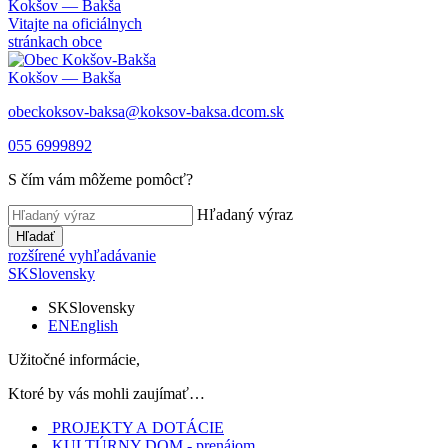
Kokšov — Bakša
Vitajte na oficiálnych
stránkach obce
Kokšov — Bakša
obeckoksov-baksa@koksov-baksa.dcom.sk
055 6999892
S čím vám môžeme pomôcť?
Hľadaný výraz
Hľadať
rozšírené vyhľadávanie
SK
Slovensky
SK
Slovensky
EN
English
Užitočné informácie,
Ktoré by vás mohli zaujímať…
PROJEKTY A DOTÁCIE
KULTÚRNY DOM - prenájom