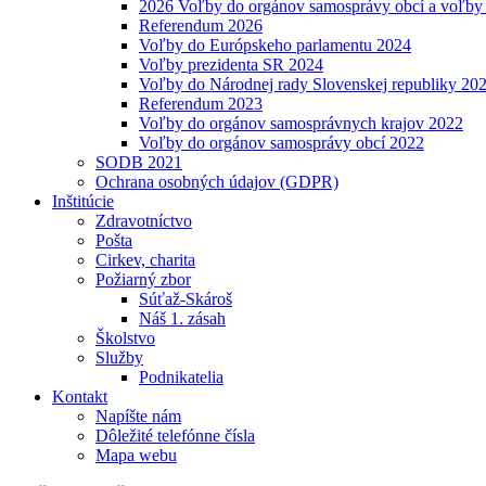
2026 Voľby do orgánov samosprávy obcí a voľby
Referendum 2026
Voľby do Európskeho parlamentu 2024
Voľby prezidenta SR 2024
Voľby do Národnej rady Slovenskej republiky 20
Referendum 2023
Voľby do orgánov samosprávnych krajov 2022
Voľby do orgánov samosprávy obcí 2022
SODB 2021
Ochrana osobných údajov (GDPR)
Inštitúcie
Zdravotníctvo
Pošta
Cirkev, charita
Požiarný zbor
Súťaž-Skároš
Náš 1. zásah
Školstvo
Služby
Podnikatelia
Kontakt
Napíšte nám
Dôležité telefónne čísla
Mapa webu