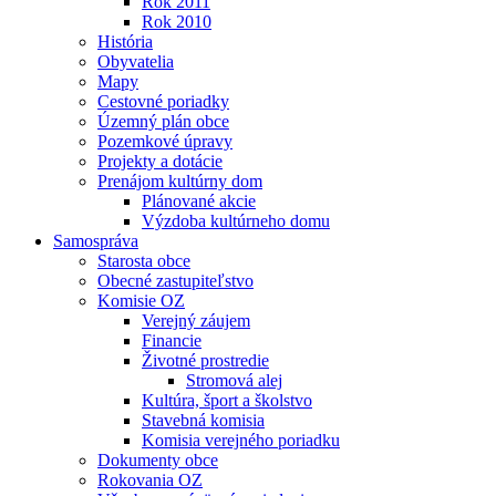
Rok 2011
Rok 2010
História
Obyvatelia
Mapy
Cestovné poriadky
Územný plán obce
Pozemkové úpravy
Projekty a dotácie
Prenájom kultúrny dom
Plánované akcie
Výzdoba kultúrneho domu
Samospráva
Starosta obce
Obecné zastupiteľstvo
Komisie OZ
Verejný záujem
Financie
Životné prostredie
Stromová alej
Kultúra, šport a školstvo
Stavebná komisia
Komisia verejného poriadku
Dokumenty obce
Rokovania OZ