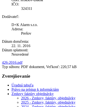
IČO:
324311
Dodávateľ:
D+K Alarm s.r.o.
Adresa:
Prešov
Dátum doručenia:
22. 11. 2016
Dátum splatnosti:
Neuvedené
426-2016.pdf
Typ súboru: PDF dokument, Veľkosť: 220,57 kB
Zverejňovanie
Úradná tabuľa
Právo na prístup k informáciám
Zmluvy faktúry objednávky
2026 - Zmluvy, faktúry, objednávky
2025 - Zmluvy, faktúry, objednávky
2024 - Zmluvy, faktúry, objednávky