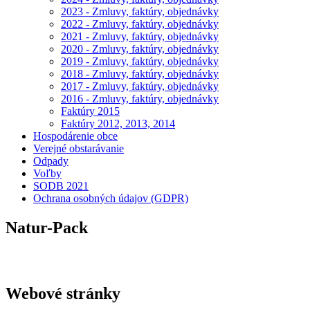
2023 - Zmluvy, faktúry, objednávky
2022 - Zmluvy, faktúry, objednávky
2021 - Zmluvy, faktúry, objednávky
2020 - Zmluvy, faktúry, objednávky
2019 - Zmluvy, faktúry, objednávky
2018 - Zmluvy, faktúry, objednávky
2017 - Zmluvy, faktúry, objednávky
2016 - Zmluvy, faktúry, objednávky
Faktúry 2015
Faktúry 2012, 2013, 2014
Hospodárenie obce
Verejné obstarávanie
Odpady
Voľby
SODB 2021
Ochrana osobných údajov (GDPR)
Natur-Pack
Webové stránky