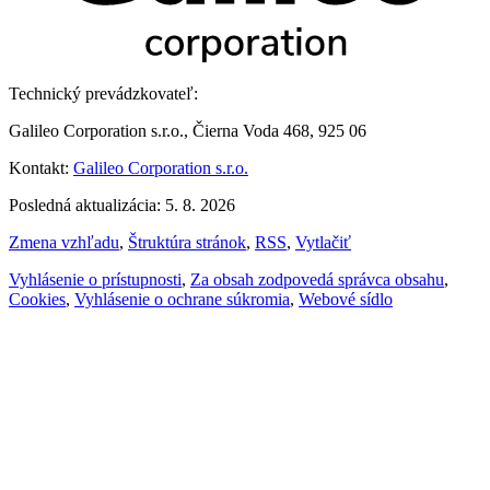
Technický prevádzkovateľ:
Galileo Corporation s.r.o., Čierna Voda 468, 925 06
Kontakt:
Galileo Corporation s.r.o.
Posledná aktualizácia: 5. 8. 2026
Zmena vzhľadu
,
Štruktúra stránok
,
RSS
,
Vytlačiť
Vyhlásenie o prístupnosti
,
Za obsah zodpovedá správca obsahu
,
Cookies
,
Vyhlásenie o ochrane súkromia
,
Webové sídlo