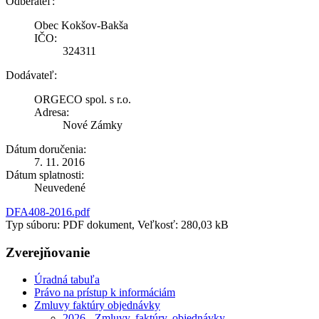
Odberateľ:
Obec Kokšov-Bakša
IČO:
324311
Dodávateľ:
ORGECO spol. s r.o.
Adresa:
Nové Zámky
Dátum doručenia:
7. 11. 2016
Dátum splatnosti:
Neuvedené
DFA408-2016.pdf
Typ súboru: PDF dokument, Veľkosť: 280,03 kB
Zverejňovanie
Úradná tabuľa
Právo na prístup k informáciám
Zmluvy faktúry objednávky
2026 - Zmluvy, faktúry, objednávky