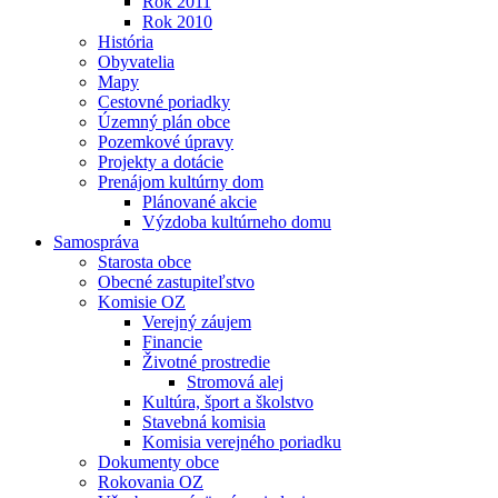
Rok 2011
Rok 2010
História
Obyvatelia
Mapy
Cestovné poriadky
Územný plán obce
Pozemkové úpravy
Projekty a dotácie
Prenájom kultúrny dom
Plánované akcie
Výzdoba kultúrneho domu
Samospráva
Starosta obce
Obecné zastupiteľstvo
Komisie OZ
Verejný záujem
Financie
Životné prostredie
Stromová alej
Kultúra, šport a školstvo
Stavebná komisia
Komisia verejného poriadku
Dokumenty obce
Rokovania OZ