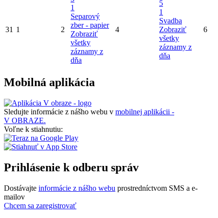
5
1
1
Separový
Svadba
zber - papier
31
1
2
4
Zobraziť
6
Zobraziť
všetky
všetky
záznamy z
záznamy z
dňa
dňa
Mobilná aplikácia
Sledujte informácie z nášho webu v
mobilnej aplikácii -
V OBRAZE.
Voľne k stiahnutiu:
Prihlásenie k odberu správ
Dostávajte
informácie z nášho webu
prostredníctvom SMS a e-
mailov
Chcem sa zaregistrovať