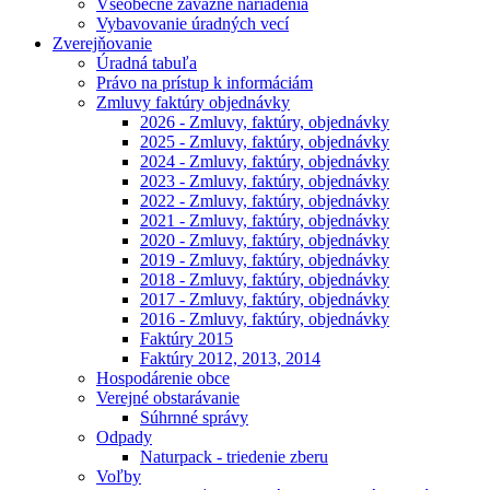
Všeobecne záväzné nariadenia
Vybavovanie úradných vecí
Zverejňovanie
Úradná tabuľa
Právo na prístup k informáciám
Zmluvy faktúry objednávky
2026 - Zmluvy, faktúry, objednávky
2025 - Zmluvy, faktúry, objednávky
2024 - Zmluvy, faktúry, objednávky
2023 - Zmluvy, faktúry, objednávky
2022 - Zmluvy, faktúry, objednávky
2021 - Zmluvy, faktúry, objednávky
2020 - Zmluvy, faktúry, objednávky
2019 - Zmluvy, faktúry, objednávky
2018 - Zmluvy, faktúry, objednávky
2017 - Zmluvy, faktúry, objednávky
2016 - Zmluvy, faktúry, objednávky
Faktúry 2015
Faktúry 2012, 2013, 2014
Hospodárenie obce
Verejné obstarávanie
Súhrnné správy
Odpady
Naturpack - triedenie zberu
Voľby