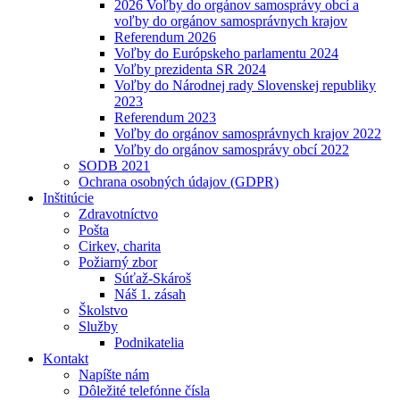
2026 Voľby do orgánov samosprávy obcí a
voľby do orgánov samosprávnych krajov
Referendum 2026
Voľby do Európskeho parlamentu 2024
Voľby prezidenta SR 2024
Voľby do Národnej rady Slovenskej republiky
2023
Referendum 2023
Voľby do orgánov samosprávnych krajov 2022
Voľby do orgánov samosprávy obcí 2022
SODB 2021
Ochrana osobných údajov (GDPR)
Inštitúcie
Zdravotníctvo
Pošta
Cirkev, charita
Požiarný zbor
Súťaž-Skároš
Náš 1. zásah
Školstvo
Služby
Podnikatelia
Kontakt
Napíšte nám
Dôležité telefónne čísla