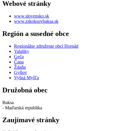
Webové stránky
www.slovensko.sk
www.zskoksovbaksa.sk
Región a susedné obce
Regionálne združenie obcí Hornád
Valaliky
Geča
Čana
Ždaňa
Gyňov
Vyšná Myšľa
Družobná obec
Baksa
- Maďarská republika
Zaujímavé stránky