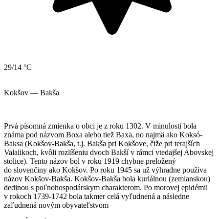
29/14 °C
Kokšov — Bakša
Prvá písomná zmienka o obci je z roku 1302. V minulosti bola
známa pod názvom Boxa alebo tiež Baxa, no najmä ako Koksó-
Baksa (Kokšov-Bakša, t.j. Bakša pri Kokšove, čiže pri terajších
Valalikoch, kvôli rozlíšeniu dvoch Bakší v rámci vtedajšej Abovskej
stolice). Tento názov bol v roku 1919 chybne preložený
do slovenčiny ako Kokšov. Po roku 1945 sa už výhradne používa
názov Kokšov-Bakša. Kokšov-Bakša bola kuriálnou (zemianskou)
dedinou s poľnohospodárskym charakterom. Po morovej epidémii
v rokoch 1739-1742 bola takmer celá vyľudnená a následne
zaľudnená novým obyvateľstvom