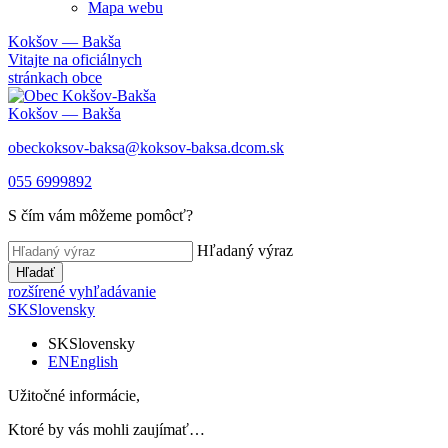
Mapa webu
Kokšov — Bakša
Vitajte na oficiálnych
stránkach obce
Kokšov — Bakša
obeckoksov-baksa@koksov-baksa.dcom.sk
055 6999892
S čím vám môžeme pomôcť?
Hľadaný výraz
Hľadať
rozšírené vyhľadávanie
SK
Slovensky
SK
Slovensky
EN
English
Užitočné informácie,
Ktoré by vás mohli zaujímať…