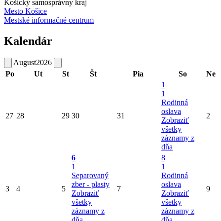
Košický samosprávny kraj
Mesto Košice
Mestské informačné centrum
Kalendár
August
2026
Po
Ut
St
Št
Pia
So
Ne
1
1
Rodinná
oslava
27
28
29
30
31
2
Zobraziť
všetky
záznamy z
dňa
6
8
1
1
Separovaný
Rodinná
zber - plasty
oslava
3
4
5
7
9
Zobraziť
Zobraziť
všetky
všetky
záznamy z
záznamy z
dňa
dňa