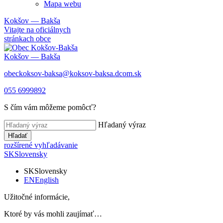
Mapa webu
Kokšov — Bakša
Vitajte na oficiálnych
stránkach obce
Kokšov — Bakša
obeckoksov-baksa@koksov-baksa.dcom.sk
055 6999892
S čím vám môžeme pomôcť?
Hľadaný výraz
Hľadať
rozšírené vyhľadávanie
SK
Slovensky
SK
Slovensky
EN
English
Užitočné informácie,
Ktoré by vás mohli zaujímať…