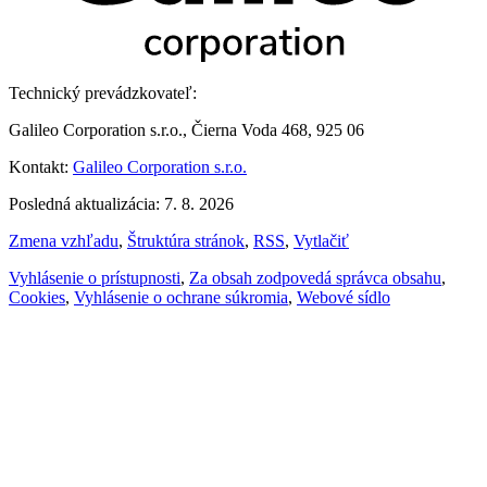
Technický prevádzkovateľ:
Galileo Corporation s.r.o., Čierna Voda 468, 925 06
Kontakt:
Galileo Corporation s.r.o.
Posledná aktualizácia: 7. 8. 2026
Zmena vzhľadu
,
Štruktúra stránok
,
RSS
,
Vytlačiť
Vyhlásenie o prístupnosti
,
Za obsah zodpovedá správca obsahu
,
Cookies
,
Vyhlásenie o ochrane súkromia
,
Webové sídlo