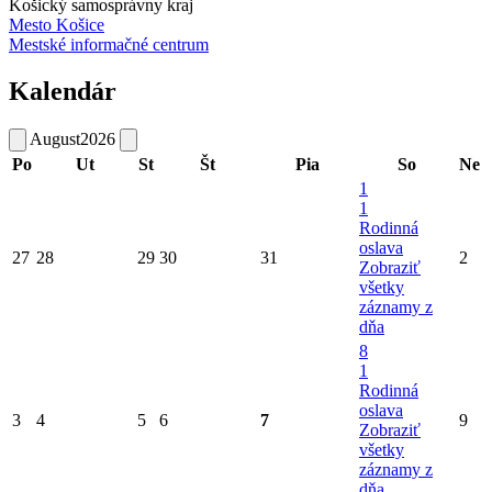
Košický samosprávny kraj
Mesto Košice
Mestské informačné centrum
Kalendár
August
2026
Po
Ut
St
Št
Pia
So
Ne
1
1
Rodinná
oslava
27
28
29
30
31
2
Zobraziť
všetky
záznamy z
dňa
8
1
Rodinná
oslava
3
4
5
6
7
9
Zobraziť
všetky
záznamy z
dňa