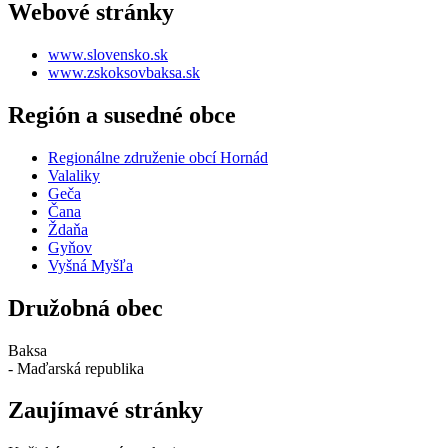
Webové stránky
www.slovensko.sk
www.zskoksovbaksa.sk
Región a susedné obce
Regionálne združenie obcí Hornád
Valaliky
Geča
Čana
Ždaňa
Gyňov
Vyšná Myšľa
Družobná obec
Baksa
- Maďarská republika
Zaujímavé stránky