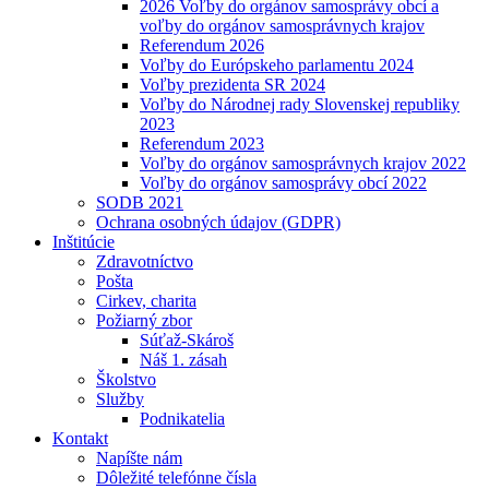
2026 Voľby do orgánov samosprávy obcí a
voľby do orgánov samosprávnych krajov
Referendum 2026
Voľby do Európskeho parlamentu 2024
Voľby prezidenta SR 2024
Voľby do Národnej rady Slovenskej republiky
2023
Referendum 2023
Voľby do orgánov samosprávnych krajov 2022
Voľby do orgánov samosprávy obcí 2022
SODB 2021
Ochrana osobných údajov (GDPR)
Inštitúcie
Zdravotníctvo
Pošta
Cirkev, charita
Požiarný zbor
Súťaž-Skároš
Náš 1. zásah
Školstvo
Služby
Podnikatelia
Kontakt
Napíšte nám
Dôležité telefónne čísla