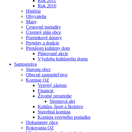
Rok 2011
Rok 2010
História
Obyvatelia
Mapy
Cestovné poriadky
Územný plán obce
Pozemkové úpravy
Projekty a dotácie
Prenájom kultúrny dom
Plánované akcie
Výzdoba kultúrneho domu
Samospráva
Starosta obce
Obecné zastupiteľstvo
Komisie OZ
Verejný záujem
Financie
Životné prostredie
Stromová alej
Kultúra, šport a školstvo
Stavebná komisia
Komisia verejného poriadku
Dokumenty obce
Rokovania OZ