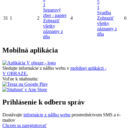
5
1
1
Separový
Svadba
zber - papier
31
1
2
4
Zobraziť
6
Zobraziť
všetky
všetky
záznamy z
záznamy z
dňa
dňa
Mobilná aplikácia
Sledujte informácie z nášho webu v
mobilnej aplikácii -
V OBRAZE.
Voľne k stiahnutiu:
Prihlásenie k odberu správ
Dostávajte
informácie z nášho webu
prostredníctvom SMS a e-
mailov
Chcem sa zaregistrovať