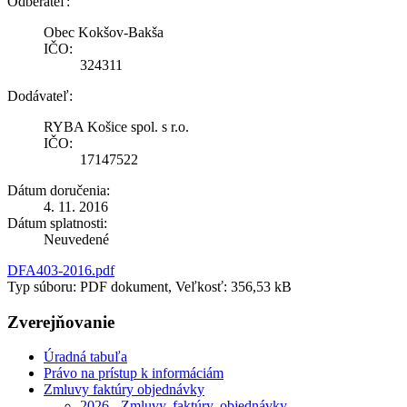
Odberateľ:
Obec Kokšov-Bakša
IČO:
324311
Dodávateľ:
RYBA Košice spol. s r.o.
IČO:
17147522
Dátum doručenia:
4. 11. 2016
Dátum splatnosti:
Neuvedené
DFA403-2016.pdf
Typ súboru: PDF dokument, Veľkosť: 356,53 kB
Zverejňovanie
Úradná tabuľa
Právo na prístup k informáciám
Zmluvy faktúry objednávky
2026 - Zmluvy, faktúry, objednávky