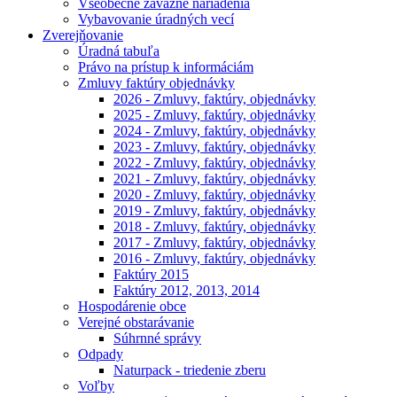
Všeobecne záväzné nariadenia
Vybavovanie úradných vecí
Zverejňovanie
Úradná tabuľa
Právo na prístup k informáciám
Zmluvy faktúry objednávky
2026 - Zmluvy, faktúry, objednávky
2025 - Zmluvy, faktúry, objednávky
2024 - Zmluvy, faktúry, objednávky
2023 - Zmluvy, faktúry, objednávky
2022 - Zmluvy, faktúry, objednávky
2021 - Zmluvy, faktúry, objednávky
2020 - Zmluvy, faktúry, objednávky
2019 - Zmluvy, faktúry, objednávky
2018 - Zmluvy, faktúry, objednávky
2017 - Zmluvy, faktúry, objednávky
2016 - Zmluvy, faktúry, objednávky
Faktúry 2015
Faktúry 2012, 2013, 2014
Hospodárenie obce
Verejné obstarávanie
Súhrnné správy
Odpady
Naturpack - triedenie zberu
Voľby