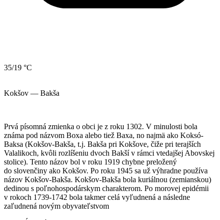
35/19 °C
Kokšov — Bakša
Prvá písomná zmienka o obci je z roku 1302. V minulosti bola
známa pod názvom Boxa alebo tiež Baxa, no najmä ako Koksó-
Baksa (Kokšov-Bakša, t.j. Bakša pri Kokšove, čiže pri terajších
Valalikoch, kvôli rozlíšeniu dvoch Bakší v rámci vtedajšej Abovskej
stolice). Tento názov bol v roku 1919 chybne preložený
do slovenčiny ako Kokšov. Po roku 1945 sa už výhradne používa
názov Kokšov-Bakša. Kokšov-Bakša bola kuriálnou (zemianskou)
dedinou s poľnohospodárskym charakterom. Po morovej epidémii
v rokoch 1739-1742 bola takmer celá vyľudnená a následne
zaľudnená novým obyvateľstvom