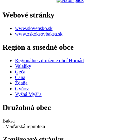
Webové stránky
www.slovensko.sk
www.zskoksovbaksa.sk
Región a susedné obce
Regionálne združenie obcí Hornád
Valaliky
Geča
Čana
Ždaňa
Gyňov
Vyšná Myšľa
Družobná obec
Baksa
- Maďarská republika
Zaujímavé stránky