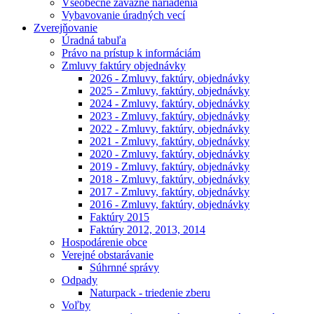
Všeobecne záväzné nariadenia
Vybavovanie úradných vecí
Zverejňovanie
Úradná tabuľa
Právo na prístup k informáciám
Zmluvy faktúry objednávky
2026 - Zmluvy, faktúry, objednávky
2025 - Zmluvy, faktúry, objednávky
2024 - Zmluvy, faktúry, objednávky
2023 - Zmluvy, faktúry, objednávky
2022 - Zmluvy, faktúry, objednávky
2021 - Zmluvy, faktúry, objednávky
2020 - Zmluvy, faktúry, objednávky
2019 - Zmluvy, faktúry, objednávky
2018 - Zmluvy, faktúry, objednávky
2017 - Zmluvy, faktúry, objednávky
2016 - Zmluvy, faktúry, objednávky
Faktúry 2015
Faktúry 2012, 2013, 2014
Hospodárenie obce
Verejné obstarávanie
Súhrnné správy
Odpady
Naturpack - triedenie zberu
Voľby