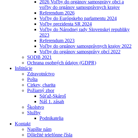
2026 Voľby do orgánov samosprávy obcí a
voľby do orgánov samosprávnych krajov
Referendum 2026
Voľby do Európskeho parlamentu 2024
Voľby prezidenta SR 2024
Voľby do Národnej rady Slovenskej republiky
2023
Referendum 2023
Voľby do orgánov samosprávnych krajov 2022
Voľby do orgánov samosprávy obcí 2022
SODB 2021
Ochrana osobných údajov (GDPR)
Inštitúcie
Zdravotníctvo
Pošta
Cirkev, charita
Požiarný zbor
Súťaž-Skároš
Náš 1. zásah
Školstvo
Služby
Podnikatelia
Kontakt
Napíšte nám
Dôležité telefónne čísla