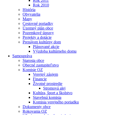
Rok 2011
Rok 2010
História
Obyvatelia
Mapy
Cestovné poriadky
Územný plán obce
Pozemkové úpravy
Projekty a dotácie
Prenájom kultúrny dom
Plánované akcie
Výzdoba kultúrneho domu
Samospráva
Starosta obce
Obecné zastupiteľstvo
Komisie OZ
Verejný záujem
Financie
Životné prostredie
Stromová alej
Kultúra, šport a školstvo
Stavebná komisia
Komisia verejného poriadku
Dokumenty obce
Rokovania OZ