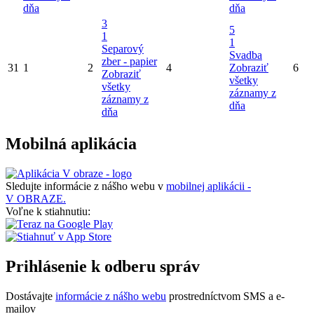
dňa
dňa
3
5
1
1
Separový
Svadba
zber - papier
31
1
2
4
Zobraziť
6
Zobraziť
všetky
všetky
záznamy z
záznamy z
dňa
dňa
Mobilná aplikácia
Sledujte informácie z nášho webu v
mobilnej aplikácii -
V OBRAZE.
Voľne k stiahnutiu:
Prihlásenie k odberu správ
Dostávajte
informácie z nášho webu
prostredníctvom SMS a e-
mailov