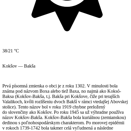
38/21 °C
Kokšov — Bakša
Prvá písomná zmienka o obci je z roku 1302. V minulosti bola
známa pod názvom Boxa alebo tiež Baxa, no najmä ako Koksó-
Baksa (Kokšov-Bakša, t.j. Bakša pri Kokšove, čiže pri terajších
Valalikoch, kvôli rozlíšeniu dvoch Bakší v rámci vtedajšej Abovskej
stolice). Tento názov bol v roku 1919 chybne preložený
do slovenčiny ako Kokšov. Po roku 1945 sa už výhradne používa
názov Kokšov-Bakša. Kokšov-Bakša bola kuriálnou (zemianskou)
dedinou s poľnohospodárskym charakterom. Po morovej epidémii
v rokoch 1739-1742 bola takmer celá vyľudnená a následne