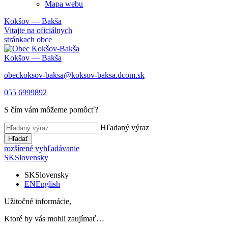
Mapa webu
Kokšov — Bakša
Vitajte na oficiálnych
stránkach obce
Kokšov — Bakša
obeckoksov-baksa@koksov-baksa.dcom.sk
055 6999892
S čím vám môžeme pomôcť?
Hľadaný výraz
Hľadať
rozšírené vyhľadávanie
SK
Slovensky
SK
Slovensky
EN
English
Užitočné informácie,
Ktoré by vás mohli zaujímať…