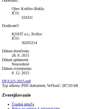
Odberateľ:
Obec Kokšov-Bakša
IČO:
324311
Dodávateľ:
KOSIT a.s., Košice
IČO:
36205214
Dátum doručenia:
28. 9. 2015
Dátum splatnosti:
Neuvedené
Dátum zverejnenia:
8. 12. 2015
DFA325-2015.pdf
Typ súboru: PDF dokument, Veľkosť: 287,93 kB
Zverejňovanie
Úradná tabuľa
Právo na prístup k informáciám