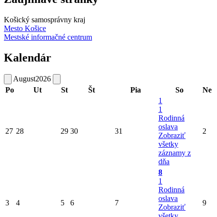
Košický samosprávny kraj
Mesto Košice
Mestské informačné centrum
Kalendár
August
2026
Po
Ut
St
Št
Pia
So
Ne
1
1
Rodinná
oslava
27
28
29
30
31
2
Zobraziť
všetky
záznamy z
dňa
8
1
Rodinná
oslava
3
4
5
6
7
9
Zobraziť
všetky