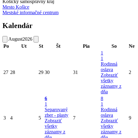
Košický samosprávny kraj
Mesto Košice
Mestské informačné centrum
Kalendár
August
2026
Po
Ut
St
Št
Pia
So
Ne
1
1
Rodinná
oslava
27
28
29
30
31
2
Zobraziť
všetky
záznamy z
dňa
6
8
1
1
Separovaný
Rodinná
zber - plasty
oslava
3
4
5
7
9
Zobraziť
Zobraziť
všetky
všetky
záznamy z
záznamy z
dňa
dňa