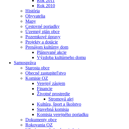
Rok 2011
Rok 2010
História
Obyvatelia
Mapy
Cestovné poriadky
Územný plán obce
Pozemkové úpravy
Projekty a dotácie
Prenájom kultúrny dom
Plánované akcie
Výzdoba kultúrneho domu
Samospráva
Starosta obce
Obecné zastupiteľstvo
Komisie OZ
Verejný záujem
Financie
Životné prostredie
Stromová alej
Kultúra, šport a školstvo
Stavebná komisia
Komisia verejného poriadku
Dokumenty obce
Rokovania OZ