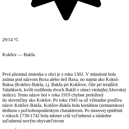
29/14 °C
Kokšov — Bakša
Prvá písomná zmienka o obci je z roku 1302. V minulosti bola
známa pod názvom Boxa alebo tiež Baxa, no najmä ako Koksó-
Baksa (Kokšov-Bakša, t.j. Bakša pri Kokšove, čiže pri terajších
Valalikoch, kvôli rozlíšeniu dvoch Bakší v rámci vtedajšej Abovskej
stolice). Tento názov bol v roku 1919 chybne preložený
do slovenčiny ako Kokšov. Po roku 1945 sa už výhradne používa
názov Kokšov-Bakša. Kokšov-Bakša bola kuriálnou (zemianskou)
dedinou s poľnohospodárskym charakterom. Po morovej epidémii
v rokoch 1739-1742 bola takmer celá vyľudnená a následne
zaľudnená novým obyvateľstvom