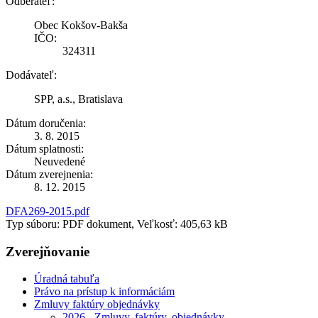
Odberateľ:
Obec Kokšov-Bakša
IČO:
324311
Dodávateľ:
SPP, a.s., Bratislava
Dátum doručenia:
3. 8. 2015
Dátum splatnosti:
Neuvedené
Dátum zverejnenia:
8. 12. 2015
DFA269-2015.pdf
Typ súboru: PDF dokument, Veľkosť: 405,63 kB
Zverejňovanie
Úradná tabuľa
Právo na prístup k informáciám
Zmluvy faktúry objednávky
2026 - Zmluvy, faktúry, objednávky