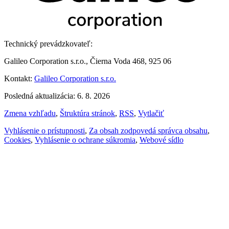
Technický prevádzkovateľ:
Galileo Corporation s.r.o., Čierna Voda 468, 925 06
Kontakt:
Galileo Corporation s.r.o.
Posledná aktualizácia: 6. 8. 2026
Zmena vzhľadu
,
Štruktúra stránok
,
RSS
,
Vytlačiť
Vyhlásenie o prístupnosti
,
Za obsah zodpovedá správca obsahu
,
Cookies
,
Vyhlásenie o ochrane súkromia
,
Webové sídlo