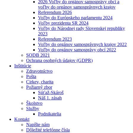
2026 Voľby do orgánov samosprávy obcí a
voľby do orgánov samosprávnych krajov
Referendum 2026
Voľby do Európskeho parlamentu 2024
Voľby prezidenta SR 2024
Voľby do Národnej rady Slovenskej republiky
2023
Referendum 2023
Voľby do orgánov samosprávnych krajov 2022
Voľby do orgánov samosprávy obcí 2022
SODB 2021
Ochrana osobných údajov (GDPR)
Inštitúcie
Zdravotníctvo
Pošta
Cirkev, charita
Požiarný zbor
Súťaž-Skároš
Náš 1. zásah
Školstvo
Služby
Podnikatelia
Kontakt
Napíšte nám
Dôležité telefónne čísla