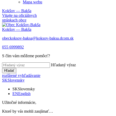
Mapa webu
Kokšov — Bakša
Vitajte na oficiálnych
stránkach obce
Kokšov — Bakša
obeckoksov-baksa@koksov-baksa.dcom.sk
055 6999892
S čím vám môžeme pomôcť?
Hľadaný výraz
Hľadať
rozšírené vyhľadávanie
SK
Slovensky
SK
Slovensky
EN
English
Užitočné informácie,
Ktoré by vás mohli zaujímať…