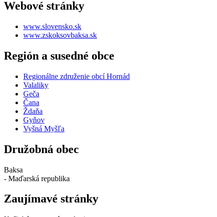
Webové stránky
www.slovensko.sk
www.zskoksovbaksa.sk
Región a susedné obce
Regionálne združenie obcí Hornád
Valaliky
Geča
Čana
Ždaňa
Gyňov
Vyšná Myšľa
Družobná obec
Baksa
- Maďarská republika
Zaujímavé stránky