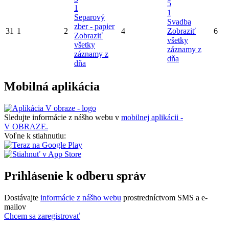
5
1
1
Separový
Svadba
zber - papier
31
1
2
4
Zobraziť
6
Zobraziť
všetky
všetky
záznamy z
záznamy z
dňa
dňa
Mobilná aplikácia
Sledujte informácie z nášho webu v
mobilnej aplikácii -
V OBRAZE.
Voľne k stiahnutiu:
Prihlásenie k odberu správ
Dostávajte
informácie z nášho webu
prostredníctvom SMS a e-
mailov
Chcem sa zaregistrovať