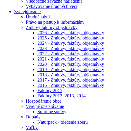
Všeobecne záväzné nariadenia
Vybavovanie úradných vecí
Zverejňovanie
Úradná tabuľa
Právo na prístup k informáciám
Zmluvy faktúry objednávky
2026 - Zmluvy, faktúry, objednávky
2025 - Zmluvy, faktúry, objednávky
2024 - Zmluvy, faktúry, objednávky
2023 - Zmluvy, faktúry, objednávky
2022 - Zmluvy, faktúry, objednávky
2021 - Zmluvy, faktúry, objednávky
2020 - Zmluvy, faktúry, objednávky
2019 - Zmluvy, faktúry, objednávky
2018 - Zmluvy, faktúry, objednávky
2017 - Zmluvy, faktúry, objednávky
2016 - Zmluvy, faktúry, objednávky
Faktúry 2015
Faktúry 2012, 2013, 2014
Hospodárenie obce
Verejné obstarávanie
Súhrnné správy
Odpady
Naturpack - triedenie zberu
Voľby