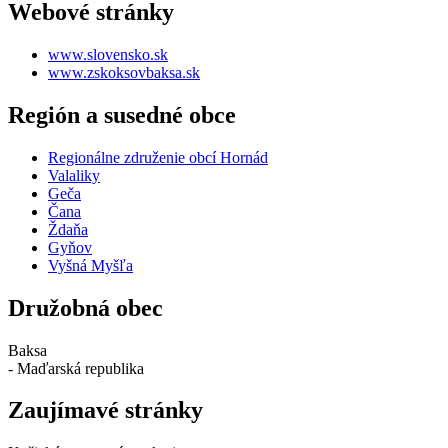
Webové stránky
www.slovensko.sk
www.zskoksovbaksa.sk
Región a susedné obce
Regionálne združenie obcí Hornád
Valaliky
Geča
Čana
Ždaňa
Gyňov
Vyšná Myšľa
Družobná obec
Baksa
- Maďarská republika
Zaujímavé stránky