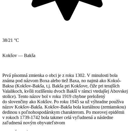
38/21 °C
Kokšov — Bakša
Prvá písomná zmienka o obci je z roku 1302. V minulosti bola
známa pod názvom Boxa alebo tiež Baxa, no najmä ako Koksó-
Baksa (Kokšov-Bakša, t.j. Bakša pri Kokšove, čiže pri terajších
Valalikoch, kvôli rozlíšeniu dvoch Bakší v rámci vtedajšej Abovskej
stolice). Tento názov bol v roku 1919 chybne preložený
do slovenčiny ako Kokšov. Po roku 1945 sa už výhradne používa
názov Kokšov-Bakša. Kokšov-Bakša bola kuriálnou (zemianskou)
dedinou s poľnohospodárskym charakterom. Po morovej epidémii
v rokoch 1739-1742 bola takmer celá vyľudnená a následne
zaľudnená novým obyvateľstvom