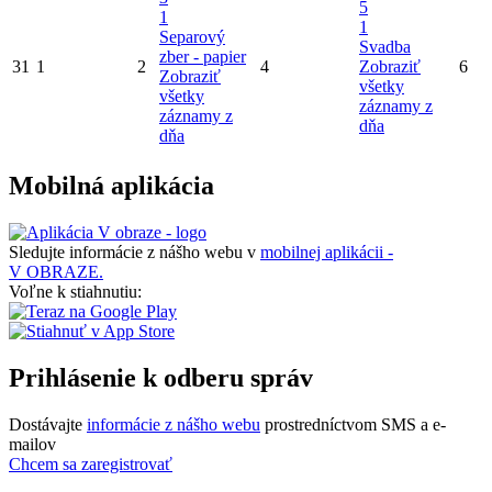
5
1
1
Separový
Svadba
zber - papier
31
1
2
4
Zobraziť
6
Zobraziť
všetky
všetky
záznamy z
záznamy z
dňa
dňa
Mobilná aplikácia
Sledujte informácie z nášho webu v
mobilnej aplikácii -
V OBRAZE.
Voľne k stiahnutiu:
Prihlásenie k odberu správ
Dostávajte
informácie z nášho webu
prostredníctvom SMS a e-
mailov
Chcem sa zaregistrovať