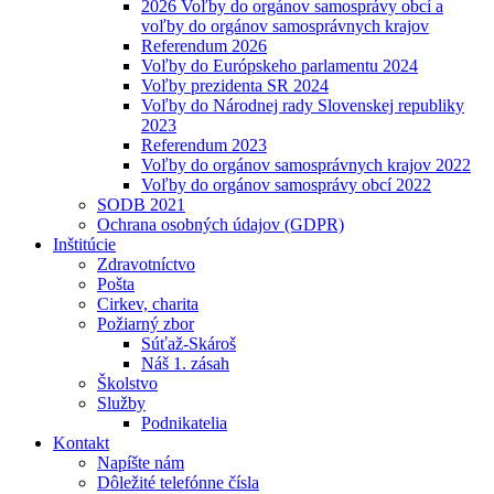
2026 Voľby do orgánov samosprávy obcí a
voľby do orgánov samosprávnych krajov
Referendum 2026
Voľby do Európskeho parlamentu 2024
Voľby prezidenta SR 2024
Voľby do Národnej rady Slovenskej republiky
2023
Referendum 2023
Voľby do orgánov samosprávnych krajov 2022
Voľby do orgánov samosprávy obcí 2022
SODB 2021
Ochrana osobných údajov (GDPR)
Inštitúcie
Zdravotníctvo
Pošta
Cirkev, charita
Požiarný zbor
Súťaž-Skároš
Náš 1. zásah
Školstvo
Služby
Podnikatelia
Kontakt
Napíšte nám
Dôležité telefónne čísla