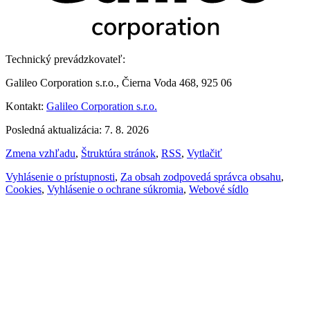
Technický prevádzkovateľ:
Galileo Corporation s.r.o., Čierna Voda 468, 925 06
Kontakt:
Galileo Corporation s.r.o.
Posledná aktualizácia: 7. 8. 2026
Zmena vzhľadu
,
Štruktúra stránok
,
RSS
,
Vytlačiť
Vyhlásenie o prístupnosti
,
Za obsah zodpovedá správca obsahu
,
Cookies
,
Vyhlásenie o ochrane súkromia
,
Webové sídlo