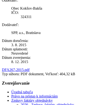
Odberateľ:
Obec Kokšov-Bakša
IČO:
324311
Dodávateľ:
SPP, a.s., Bratislava
Dátum doručenia:
3. 8. 2015
Dátum splatnosti:
Neuvedené
Dátum zverejnenia:
8. 12. 2015
DFA267-2015.pdf
Typ súboru: PDF dokument, Veľkosť: 404,32 kB
Zverejňovanie
Úradná tabuľa
Právo na prístup k informáciám
Zmluvy faktúry objednávky
2026 - Zmluvy, faktúry, objednávky