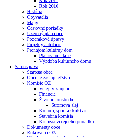
Rok 2011
Rok 2010
História
Obyvatelia
Mapy
Cestovné poriadky
Územný plán obce
Pozemkové úpravy
Projekty a dotácie
Prenájom kultúrny dom
Plánované akcie
Výzdoba kultúrneho domu
Samospráva
Starosta obce
Obecné zastupiteľstvo
Komisie OZ
Verejný záujem
Financie
Životné prostredie
Stromová alej
Kultúra, šport a školstvo
Stavebná komisia
Komisia verejného poriadku
Dokumenty obce
Rokovania OZ