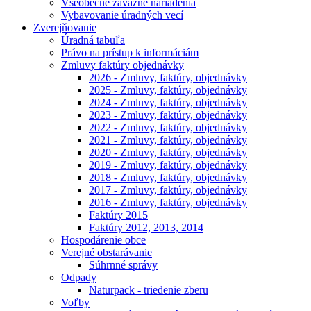
Všeobecne záväzné nariadenia
Vybavovanie úradných vecí
Zverejňovanie
Úradná tabuľa
Právo na prístup k informáciám
Zmluvy faktúry objednávky
2026 - Zmluvy, faktúry, objednávky
2025 - Zmluvy, faktúry, objednávky
2024 - Zmluvy, faktúry, objednávky
2023 - Zmluvy, faktúry, objednávky
2022 - Zmluvy, faktúry, objednávky
2021 - Zmluvy, faktúry, objednávky
2020 - Zmluvy, faktúry, objednávky
2019 - Zmluvy, faktúry, objednávky
2018 - Zmluvy, faktúry, objednávky
2017 - Zmluvy, faktúry, objednávky
2016 - Zmluvy, faktúry, objednávky
Faktúry 2015
Faktúry 2012, 2013, 2014
Hospodárenie obce
Verejné obstarávanie
Súhrnné správy
Odpady
Naturpack - triedenie zberu
Voľby