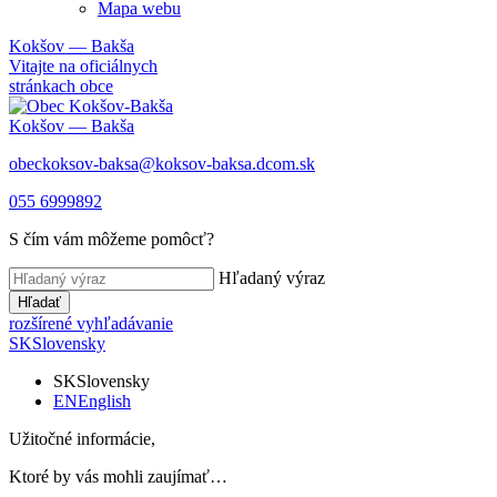
Mapa webu
Kokšov — Bakša
Vitajte na oficiálnych
stránkach obce
Kokšov — Bakša
obeckoksov-baksa@koksov-baksa.dcom.sk
055 6999892
S čím vám môžeme pomôcť?
Hľadaný výraz
Hľadať
rozšírené vyhľadávanie
SK
Slovensky
SK
Slovensky
EN
English
Užitočné informácie,
Ktoré by vás mohli zaujímať…