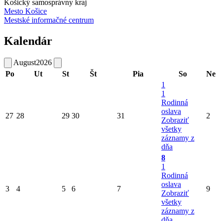
Košický samosprávny kraj
Mesto Košice
Mestské informačné centrum
Kalendár
August
2026
Po
Ut
St
Št
Pia
So
Ne
1
1
Rodinná
oslava
27
28
29
30
31
2
Zobraziť
všetky
záznamy z
dňa
8
1
Rodinná
oslava
3
4
5
6
7
9
Zobraziť
všetky
záznamy z
dňa