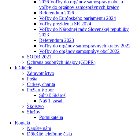
2026 Voľby do orgánov samosprávy obcí a
voľby do orgánov samosprávnych krajov
Referendum 2026
Voľby do Európskeho parlamentu 2024
Voľby prezidenta SR 2024
Voľby do Národnej rady Slovenskej republiky
2023
Referendum 2023
Voľby do orgánov samosprávnych krajov 2022
Voľby do orgánov samosprávy obcí 2022
SODB 2021
Ochrana osobných údajov (GDPR)
Inštitúcie
Zdravotníctvo
Pošta
Cirkev, charita
Požiarný zbor
Súťaž-Skároš
Náš 1. zásah
Školstvo
Služby
Podnikatelia
Kontakt
Napíšte nám
Dôležité telefónne čísla