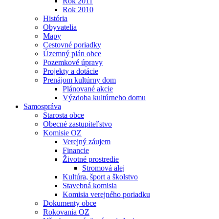
Rok 2011
Rok 2010
História
Obyvatelia
Mapy
Cestovné poriadky
Územný plán obce
Pozemkové úpravy
Projekty a dotácie
Prenájom kultúrny dom
Plánované akcie
Výzdoba kultúrneho domu
Samospráva
Starosta obce
Obecné zastupiteľstvo
Komisie OZ
Verejný záujem
Financie
Životné prostredie
Stromová alej
Kultúra, šport a školstvo
Stavebná komisia
Komisia verejného poriadku
Dokumenty obce
Rokovania OZ