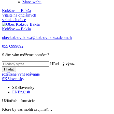
Mapa webu
Kokšov — Bakša
Vitajte na oficiálnych
stránkach obce
Kokšov — Bakša
obeckoksov-baksa@koksov-baksa.dcom.sk
055 6999892
S čím vám môžeme pomôcť?
Hľadaný výraz
Hľadať
rozšírené vyhľadávanie
SK
Slovensky
SK
Slovensky
EN
English
Užitočné informácie,
Ktoré by vás mohli zaujímať…