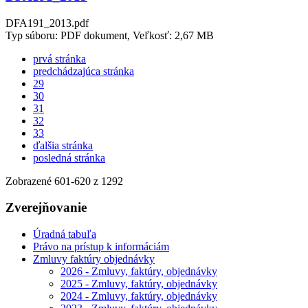
DFA191_2013.pdf
Typ súboru: PDF dokument, Veľkosť: 2,67 MB
prvá stránka
predchádzajúca stránka
29
30
31
32
33
ďalšia stránka
posledná stránka
Zobrazené
601
-
620
z 1292
Zverejňovanie
Úradná tabuľa
Právo na prístup k informáciám
Zmluvy faktúry objednávky
2026 - Zmluvy, faktúry, objednávky
2025 - Zmluvy, faktúry, objednávky
2024 - Zmluvy, faktúry, objednávky