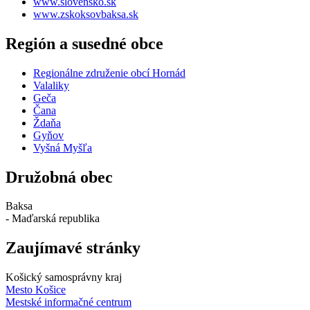
www.slovensko.sk
www.zskoksovbaksa.sk
Región a susedné obce
Regionálne združenie obcí Hornád
Valaliky
Geča
Čana
Ždaňa
Gyňov
Vyšná Myšľa
Družobná obec
Baksa
- Maďarská republika
Zaujímavé stránky
Košický samosprávny kraj
Mesto Košice
Mestské informačné centrum