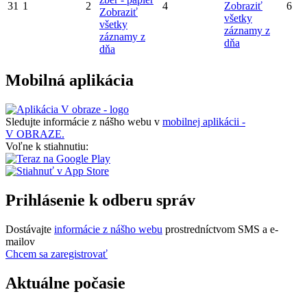
31
1
2
4
Zobraziť
6
Zobraziť
všetky
všetky
záznamy z
záznamy z
dňa
dňa
Mobilná aplikácia
Sledujte informácie z nášho webu v
mobilnej aplikácii -
V OBRAZE.
Voľne k stiahnutiu:
Prihlásenie k odberu správ
Dostávajte
informácie z nášho webu
prostredníctvom SMS a e-
mailov
Chcem sa zaregistrovať
Aktuálne počasie