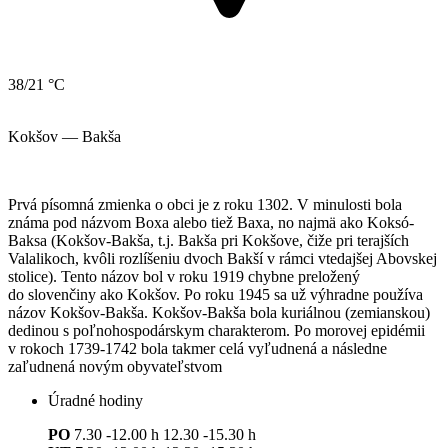
38/21 °C
Kokšov — Bakša
Prvá písomná zmienka o obci je z roku 1302. V minulosti bola
známa pod názvom Boxa alebo tiež Baxa, no najmä ako Koksó-
Baksa (Kokšov-Bakša, t.j. Bakša pri Kokšove, čiže pri terajších
Valalikoch, kvôli rozlíšeniu dvoch Bakší v rámci vtedajšej Abovskej
stolice). Tento názov bol v roku 1919 chybne preložený
do slovenčiny ako Kokšov. Po roku 1945 sa už výhradne používa
názov Kokšov-Bakša. Kokšov-Bakša bola kuriálnou (zemianskou)
dedinou s poľnohospodárskym charakterom. Po morovej epidémii
v rokoch 1739-1742 bola takmer celá vyľudnená a následne
zaľudnená novým obyvateľstvom
Úradné hodiny
PO
7.30 -12.00 h 12.30 -15.30 h