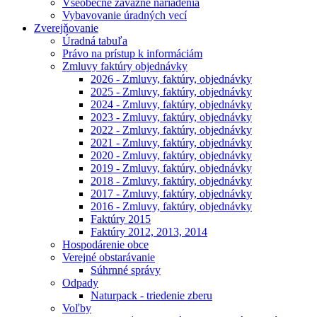
Všeobecne záväzné nariadenia
Vybavovanie úradných vecí
Zverejňovanie
Úradná tabuľa
Právo na prístup k informáciám
Zmluvy faktúry objednávky
2026 - Zmluvy, faktúry, objednávky
2025 - Zmluvy, faktúry, objednávky
2024 - Zmluvy, faktúry, objednávky
2023 - Zmluvy, faktúry, objednávky
2022 - Zmluvy, faktúry, objednávky
2021 - Zmluvy, faktúry, objednávky
2020 - Zmluvy, faktúry, objednávky
2019 - Zmluvy, faktúry, objednávky
2018 - Zmluvy, faktúry, objednávky
2017 - Zmluvy, faktúry, objednávky
2016 - Zmluvy, faktúry, objednávky
Faktúry 2015
Faktúry 2012, 2013, 2014
Hospodárenie obce
Verejné obstarávanie
Súhrnné správy
Odpady
Naturpack - triedenie zberu
Voľby