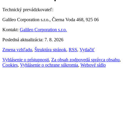
Technický prevádzkovateľ:
Galileo Corporation s.r.o., Čierna Voda 468, 925 06
Kontakt:
Galileo Corporation s.r.o.
Posledná aktualizácia: 7. 8. 2026
Zmena vzhľadu
,
Štruktúra stránok
,
RSS
,
Vytlačiť
Vyhlásenie o prístupnosti
,
Za obsah zodpovedá správca obsahu
,
Cookies
,
Vyhlásenie o ochrane súkromia
,
Webové sídlo