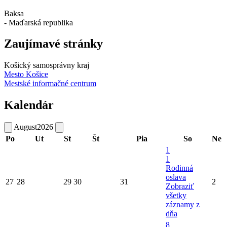
Baksa
- Maďarská republika
Zaujímavé stránky
Košický samosprávny kraj
Mesto Košice
Mestské informačné centrum
Kalendár
August
2026
Po
Ut
St
Št
Pia
So
Ne
1
1
Rodinná
oslava
27
28
29
30
31
2
Zobraziť
všetky
záznamy z
dňa
8