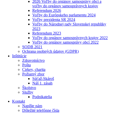
2026 Voľby do orgánov samosprávy obcí a
voľby do orgánov samosprávnych krajov
Referendum 2026
Voľby do Európskeho parlamentu 2024
Voľby prezidenta SR 2024
Voľby do Národnej rady Slovenskej republiky
2023
Referendum 2023
Voľby do orgánov samosprávnych krajov 2022
Voľby do orgánov samosprávy obcí 2022
SODB 2021
Ochrana osobných údajov (GDPR)
Inštitúcie
Zdravotníctvo
Pošta
Cirkev, charita
Požiarný zbor
Súťaž-Skároš
Náš 1. zásah
Školstvo
Služby
Podnikatelia
Kontakt
Napíšte nám
Dôležité telefónne čísla