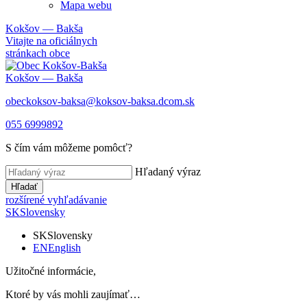
Mapa webu
Kokšov — Bakša
Vitajte na oficiálnych
stránkach obce
Kokšov — Bakša
obeckoksov-baksa@koksov-baksa.dcom.sk
055 6999892
S čím vám môžeme pomôcť?
Hľadaný výraz
Hľadať
rozšírené vyhľadávanie
SK
Slovensky
SK
Slovensky
EN
English
Užitočné informácie,
Ktoré by vás mohli zaujímať…