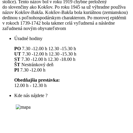
stolice). Tento názov bol v roku 1919 chybne preložený
do slovenčiny ako Kokšov. Po roku 1945 sa už výhradne používa
názov Kokšov-Bakša. Kokšov-Bakša bola kuriálnou (zemianskou)
dedinou s poľnohospodárskym charakterom. Po morovej epidémii
v rokoch 1739-1742 bola takmer celá vyľudnená a následne
zaľudnená novým obyvateľstvom
Úradné hodiny
PO
7.30 -12.00 h 12.30 -15.30 h
UT
7.30 -12.00 h 12.30 -15.30 h
ST
7.30 -12.00 h 12.30 -18.00 h
ŠT
Nestránkový deň
PI
7.30 -12.00 h
Obedňajšia prestávka:
12.00 h - 12.30 h
Kde nás nájdete ?