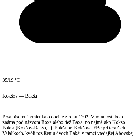
35/19 °C
Kokšov — Bakša
Prvá písomná zmienka o obci je z roku 1302. V minulosti bola
známa pod názvom Boxa alebo tiež Baxa, no najmä ako Koksó-
Baksa (Kokšov-Bakša, t.j. Bakša pri Kokšove, čiže pri terajších
Valalikoch, kvôli rozlíšeniu dvoch Bakší v rámci vtedajšej Abovskej