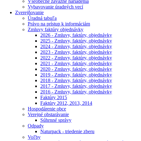
Všeobecne záväzné nariadenia
Vybavovanie úradných vecí
Zverejňovanie
Úradná tabuľa
Právo na prístup k informáciám
Zmluvy faktúry objednávky
2026 - Zmluvy, faktúry, objednávky
2025 - Zmluvy, faktúry, objednávky
2024 - Zmluvy, faktúry, objednávky
2023 - Zmluvy, faktúry, objednávky
2022 - Zmluvy, faktúry, objednávky
2021 - Zmluvy, faktúry, objednávky
2020 - Zmluvy, faktúry, objednávky
2019 - Zmluvy, faktúry, objednávky
2018 - Zmluvy, faktúry, objednávky
2017 - Zmluvy, faktúry, objednávky
2016 - Zmluvy, faktúry, objednávky
Faktúry 2015
Faktúry 2012, 2013, 2014
Hospodárenie obce
Verejné obstarávanie
Súhrnné správy
Odpady
Naturpack - triedenie zberu
Voľby