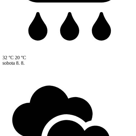
32 °C
20 °C
sobota
8. 8.