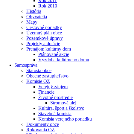
Rok 2011
Rok 2010
História
Obyvatelia
Mapy
Cestovné poriadky
Územný plán obce
Pozemkové úpravy
Projekty a dotácie
Prenájom kultúrny dom
Plánované akcie
Výzdoba kultúrneho domu
Samospráva
Starosta obce
Obecné zastupiteľstvo
Komisie OZ
Verejný záujem
Financie
Životné prostredie
Stromová alej
Kultúra, šport a školstvo
Stavebná komisia
Komisia verejného poriadku
Dokumenty obce
Rokovania OZ