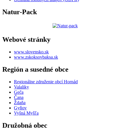
Natur-Pack
Webové stránky
www.slovensko.sk
www.zskoksovbaksa.sk
Región a susedné obce
Regionálne združenie obcí Hornád
Valaliky
Geča
Čana
Ždaňa
Gyňov
Vyšná Myšľa
Družobná obec