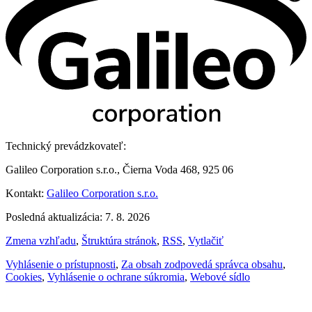
Technický prevádzkovateľ:
Galileo Corporation s.r.o., Čierna Voda 468, 925 06
Kontakt:
Galileo Corporation s.r.o.
Posledná aktualizácia: 7. 8. 2026
Zmena vzhľadu
,
Štruktúra stránok
,
RSS
,
Vytlačiť
Vyhlásenie o prístupnosti
,
Za obsah zodpovedá správca obsahu
,
Cookies
,
Vyhlásenie o ochrane súkromia
,
Webové sídlo