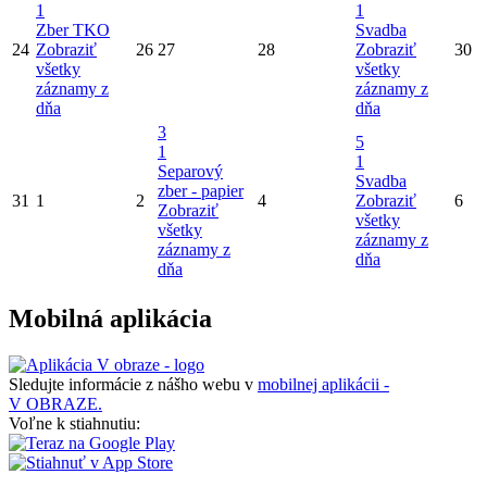
1
1
Zber TKO
Svadba
24
Zobraziť
26
27
28
Zobraziť
30
všetky
všetky
záznamy z
záznamy z
dňa
dňa
3
5
1
1
Separový
Svadba
zber - papier
31
1
2
4
Zobraziť
6
Zobraziť
všetky
všetky
záznamy z
záznamy z
dňa
dňa
Mobilná aplikácia
Sledujte informácie z nášho webu v
mobilnej aplikácii -
V OBRAZE.
Voľne k stiahnutiu: