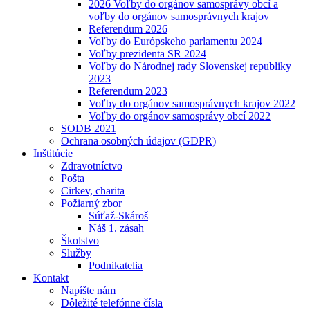
2026 Voľby do orgánov samosprávy obcí a
voľby do orgánov samosprávnych krajov
Referendum 2026
Voľby do Európskeho parlamentu 2024
Voľby prezidenta SR 2024
Voľby do Národnej rady Slovenskej republiky
2023
Referendum 2023
Voľby do orgánov samosprávnych krajov 2022
Voľby do orgánov samosprávy obcí 2022
SODB 2021
Ochrana osobných údajov (GDPR)
Inštitúcie
Zdravotníctvo
Pošta
Cirkev, charita
Požiarný zbor
Súťaž-Skároš
Náš 1. zásah
Školstvo
Služby
Podnikatelia
Kontakt
Napíšte nám
Dôležité telefónne čísla