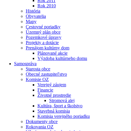
Rok 2011
Rok 2010
História
Obyvatelia
Mapy
Cestovné poriadky
Územný plán obce
Pozemkové úpravy
Projekty a dotácie
Prenájom kultúrny dom
Plánované akcie
Výzdoba kultúrneho domu
Samospráva
Starosta obce
Obecné zastupiteľstvo
Komisie OZ
Verejný záujem
Financie
Životné prostredie
Stromová alej
Kultúra, šport a školstvo
Stavebná komisia
Komisia verejného poriadku
Dokumenty obce
Rokovania OZ