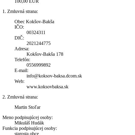
100,00 EUR
1. Zmluvná strana:
Obec Kokšov-Bakša
IČO:
00324311
DIČ:
2021244775
Adresa:
Kokšov-Bakša 178
Telefón:
0556999892
E-mail:
info@koksov-baksa.dcom.sk
Web:
www.koksovbaksa.sk
2. Zmluvná strana:
Martin Stoľar
Meno podpisujúcej osoby:
Mikuláš Hudák
Funkcia podpisujúcej osoby:
starosta obce