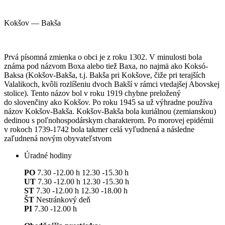
Kokšov — Bakša
Prvá písomná zmienka o obci je z roku 1302. V minulosti bola
známa pod názvom Boxa alebo tiež Baxa, no najmä ako Koksó-
Baksa (Kokšov-Bakša, t.j. Bakša pri Kokšove, čiže pri terajších
Valalikoch, kvôli rozlíšeniu dvoch Bakší v rámci vtedajšej Abovskej
stolice). Tento názov bol v roku 1919 chybne preložený
do slovenčiny ako Kokšov. Po roku 1945 sa už výhradne používa
názov Kokšov-Bakša. Kokšov-Bakša bola kuriálnou (zemianskou)
dedinou s poľnohospodárskym charakterom. Po morovej epidémii
v rokoch 1739-1742 bola takmer celá vyľudnená a následne
zaľudnená novým obyvateľstvom
Úradné hodiny
PO
7.30 -12.00 h 12.30 -15.30 h
UT
7.30 -12.00 h 12.30 -15.30 h
ST
7.30 -12.00 h 12.30 -18.00 h
ŠT
Nestránkový deň
PI
7.30 -12.00 h