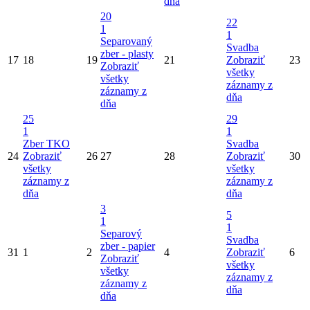
dňa
20
22
1
1
Separovaný
Svadba
zber - plasty
17
18
19
21
Zobraziť
23
Zobraziť
všetky
všetky
záznamy z
záznamy z
dňa
dňa
25
29
1
1
Zber TKO
Svadba
24
Zobraziť
26
27
28
Zobraziť
30
všetky
všetky
záznamy z
záznamy z
dňa
dňa
3
5
1
1
Separový
Svadba
zber - papier
31
1
2
4
Zobraziť
6
Zobraziť
všetky
všetky
záznamy z
záznamy z
dňa
dňa