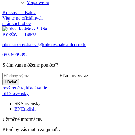
Mapa webu
Kokšov — Bakša
Vitajte na oficiálnych
stránkach obce
Kokšov — Bakša
obeckoksov-baksa@koksov-baksa.dcom.sk
055 6999892
S čím vám môžeme pomôcť?
Hľadaný výraz
Hľadať
rozšírené vyhľadávanie
SK
Slovensky
SK
Slovensky
EN
English
Užitočné informácie,
Ktoré by vás mohli zaujímať…