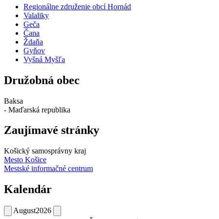
Regionálne združenie obcí Hornád
Valaliky
Geča
Čana
Ždaňa
Gyňov
Vyšná Myšľa
Družobná obec
Baksa
- Maďarská republika
Zaujímavé stránky
Košický samosprávny kraj
Mesto Košice
Mestské informačné centrum
Kalendár
August
2026