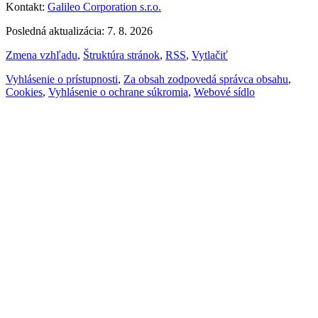
Kontakt:
Galileo Corporation s.r.o.
Posledná aktualizácia: 7. 8. 2026
Zmena vzhľadu
,
Štruktúra stránok
,
RSS
,
Vytlačiť
Vyhlásenie o prístupnosti
,
Za obsah zodpovedá správca obsahu
,
Cookies
,
Vyhlásenie o ochrane súkromia
,
Webové sídlo