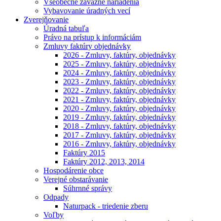
Všeobecne záväzné nariadenia
Vybavovanie úradných vecí
Zverejňovanie
Úradná tabuľa
Právo na prístup k informáciám
Zmluvy faktúry objednávky
2026 - Zmluvy, faktúry, objednávky
2025 - Zmluvy, faktúry, objednávky
2024 - Zmluvy, faktúry, objednávky
2023 - Zmluvy, faktúry, objednávky
2022 - Zmluvy, faktúry, objednávky
2021 - Zmluvy, faktúry, objednávky
2020 - Zmluvy, faktúry, objednávky
2019 - Zmluvy, faktúry, objednávky
2018 - Zmluvy, faktúry, objednávky
2017 - Zmluvy, faktúry, objednávky
2016 - Zmluvy, faktúry, objednávky
Faktúry 2015
Faktúry 2012, 2013, 2014
Hospodárenie obce
Verejné obstarávanie
Súhrnné správy
Odpady
Naturpack - triedenie zberu
Voľby