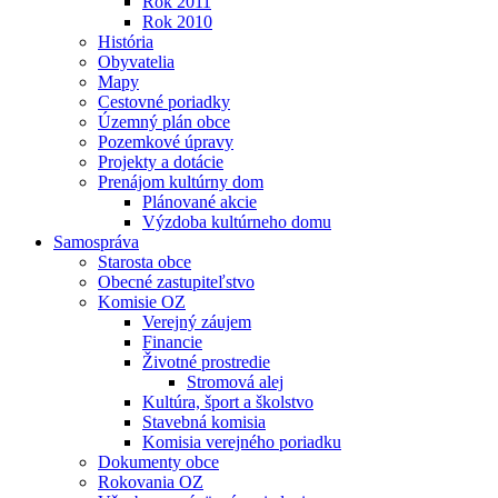
Rok 2011
Rok 2010
História
Obyvatelia
Mapy
Cestovné poriadky
Územný plán obce
Pozemkové úpravy
Projekty a dotácie
Prenájom kultúrny dom
Plánované akcie
Výzdoba kultúrneho domu
Samospráva
Starosta obce
Obecné zastupiteľstvo
Komisie OZ
Verejný záujem
Financie
Životné prostredie
Stromová alej
Kultúra, šport a školstvo
Stavebná komisia
Komisia verejného poriadku
Dokumenty obce
Rokovania OZ