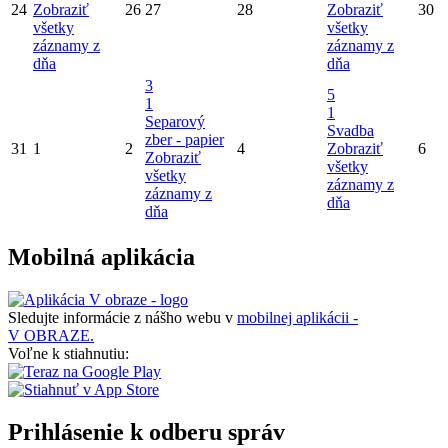
24
Zobraziť
26
27
28
Zobraziť
30
všetky
všetky
záznamy z
záznamy z
dňa
dňa
3
5
1
1
Separový
Svadba
zber - papier
31
1
2
4
Zobraziť
6
Zobraziť
všetky
všetky
záznamy z
záznamy z
dňa
dňa
Mobilná aplikácia
Sledujte informácie z nášho webu v
mobilnej aplikácii -
V OBRAZE.
Voľne k stiahnutiu:
Prihlásenie k odberu správ