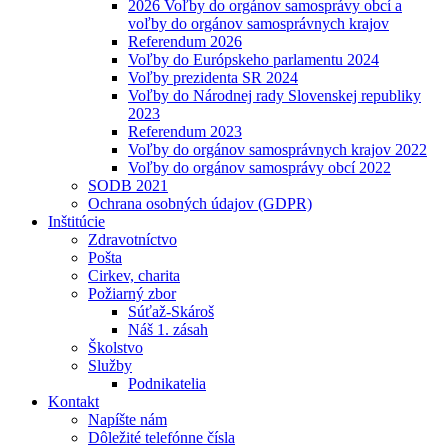
2026 Voľby do orgánov samosprávy obcí a
voľby do orgánov samosprávnych krajov
Referendum 2026
Voľby do Európskeho parlamentu 2024
Voľby prezidenta SR 2024
Voľby do Národnej rady Slovenskej republiky
2023
Referendum 2023
Voľby do orgánov samosprávnych krajov 2022
Voľby do orgánov samosprávy obcí 2022
SODB 2021
Ochrana osobných údajov (GDPR)
Inštitúcie
Zdravotníctvo
Pošta
Cirkev, charita
Požiarný zbor
Súťaž-Skároš
Náš 1. zásah
Školstvo
Služby
Podnikatelia
Kontakt
Napíšte nám
Dôležité telefónne čísla