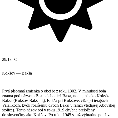
29/18 °C
Kokšov — Bakša
Prvá písomná zmienka o obci je z roku 1302. V minulosti bola
známa pod názvom Boxa alebo tiež Baxa, no najmä ako Koksó-
Baksa (Kokšov-Bakša, t.j. Bakša pri Kokšove, čiže pri terajších
Valalikoch, kvôli rozlíšeniu dvoch Bakší v rámci vtedajšej Abovskej
stolice). Tento názov bol v roku 1919 chybne preložený
do slovenčiny ako Kokšov. Po roku 1945 sa už výhradne používa