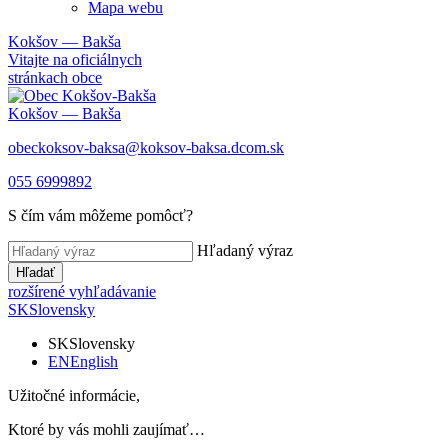
Mapa webu
Kokšov — Bakša
Vitajte na oficiálnych
stránkach obce
Kokšov — Bakša
obeckoksov-baksa@koksov-baksa.dcom.sk
055 6999892
S čím vám môžeme pomôcť?
Hľadaný výraz
Hľadať
rozšírené vyhľadávanie
SK
Slovensky
SK
Slovensky
EN
English
Užitočné informácie,
Ktoré by vás mohli zaujímať…