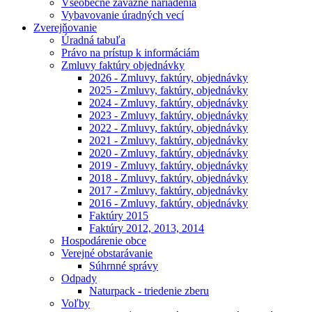
Všeobecne záväzné nariadenia
Vybavovanie úradných vecí
Zverejňovanie
Úradná tabuľa
Právo na prístup k informáciám
Zmluvy faktúry objednávky
2026 - Zmluvy, faktúry, objednávky
2025 - Zmluvy, faktúry, objednávky
2024 - Zmluvy, faktúry, objednávky
2023 - Zmluvy, faktúry, objednávky
2022 - Zmluvy, faktúry, objednávky
2021 - Zmluvy, faktúry, objednávky
2020 - Zmluvy, faktúry, objednávky
2019 - Zmluvy, faktúry, objednávky
2018 - Zmluvy, faktúry, objednávky
2017 - Zmluvy, faktúry, objednávky
2016 - Zmluvy, faktúry, objednávky
Faktúry 2015
Faktúry 2012, 2013, 2014
Hospodárenie obce
Verejné obstarávanie
Súhrnné správy
Odpady
Naturpack - triedenie zberu
Voľby