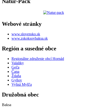
Natur-Pack
Webové stránky
www.slovensko.sk
www.zskoksovbaksa.sk
Región a susedné obce
Regionálne združenie obcí Hornád
Valaliky
Geča
Čana
Ždaňa
Gyňov
Vyšná Myšľa
Družobná obec
Baksa