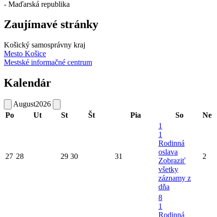
- Maďarská republika
Zaujímavé stránky
Košický samosprávny kraj
Mesto Košice
Mestské informačné centrum
Kalendár
August
2026
Po
Ut
St
Št
Pia
So
Ne
1
1
Rodinná
oslava
27
28
29
30
31
2
Zobraziť
všetky
záznamy z
dňa
8
1
Rodinná