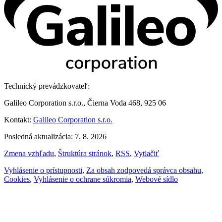
Technický prevádzkovateľ:
Galileo Corporation s.r.o., Čierna Voda 468, 925 06
Kontakt:
Galileo Corporation s.r.o.
Posledná aktualizácia: 7. 8. 2026
Zmena vzhľadu
,
Štruktúra stránok
,
RSS
,
Vytlačiť
Vyhlásenie o prístupnosti
,
Za obsah zodpovedá správca obsahu
,
Cookies
,
Vyhlásenie o ochrane súkromia
,
Webové sídlo