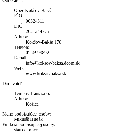
Odberateľ:
Obec Kokšov-Bakša
IČO:
00324311
DIČ:
2021244775
Adresa:
Kokšov-Bakša 178
Telefón:
0556999892
E-mail:
info@koksov-baksa.dcom.sk
Web:
www.koksovbaksa.sk
Dodávateľ:
Tempus Trans s.r.o.
Adresa:
Košice
Meno podpisujúcej osoby:
Mikuláš Hudák
Funkcia podpisujúcej osoby:
starosta obce