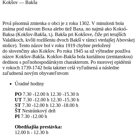
Kokšov — Bakša
Prvá písomná zmienka o obci je z roku 1302. V minulosti bola
známa pod názvom Boxa alebo tiež Baxa, no najmä ako Koksó-
Baksa (Kokšov-Bakša, t.j. Bakša pri Kokšove, čiže pri terajších
Valalikoch, kvôli rozlíšeniu dvoch Bakší v rámci vtedajšej Abovskej
stolice). Tento názov bol v roku 1919 chybne preložený
do slovenčiny ako Kokšov. Po roku 1945 sa už výhradne používa
názov Kokšov-Bakša. Kokšov-Bakša bola kuriálnou (zemianskou)
dedinou s poľnohospodárskym charakterom. Po morovej epidémii
v rokoch 1739-1742 bola takmer celá vyľudnená a následne
zaľudnená novým obyvateľstvom
Úradné hodiny
PO
7.30 -12.00 h 12.30 -15.30 h
UT
7.30 -12.00 h 12.30 -15.30 h
ST
7.30 -12.00 h 12.30 -18.00 h
ŠT
Nestránkový deň
PI
7.30 -12.00 h
Obedňajšia prestávka:
12.00 h - 12.30 h