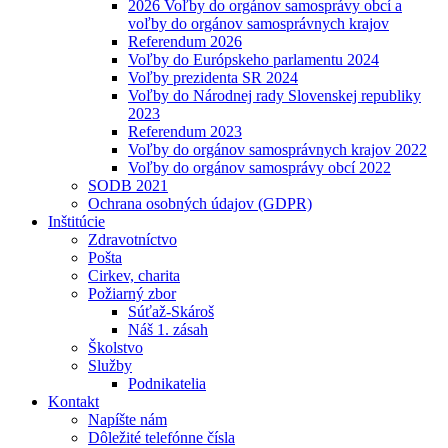
2026 Voľby do orgánov samosprávy obcí a
voľby do orgánov samosprávnych krajov
Referendum 2026
Voľby do Európskeho parlamentu 2024
Voľby prezidenta SR 2024
Voľby do Národnej rady Slovenskej republiky
2023
Referendum 2023
Voľby do orgánov samosprávnych krajov 2022
Voľby do orgánov samosprávy obcí 2022
SODB 2021
Ochrana osobných údajov (GDPR)
Inštitúcie
Zdravotníctvo
Pošta
Cirkev, charita
Požiarný zbor
Súťaž-Skároš
Náš 1. zásah
Školstvo
Služby
Podnikatelia
Kontakt
Napíšte nám
Dôležité telefónne čísla