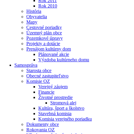
Rok 2011
Rok 2010
História
Obyvatelia
Mapy
Cestovné poriadky
Územný plán obce
Pozemkové úpravy
Projekty a dotácie
Prenájom kultúrny dom
Plánované akcie
Výzdoba kultúrneho domu
Samospráva
Starosta obce
Obecné zastupiteľstvo
Komisie OZ
Verejný záujem
Financie
Životné prostredie
Stromová alej
Kultúra, šport a školstvo
Stavebná komisia
Komisia verejného poriadku
Dokumenty obce
Rokovania OZ