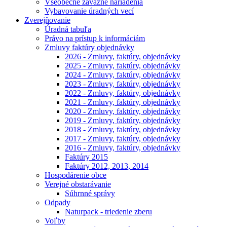
Všeobecne záväzné nariadenia
Vybavovanie úradných vecí
Zverejňovanie
Úradná tabuľa
Právo na prístup k informáciám
Zmluvy faktúry objednávky
2026 - Zmluvy, faktúry, objednávky
2025 - Zmluvy, faktúry, objednávky
2024 - Zmluvy, faktúry, objednávky
2023 - Zmluvy, faktúry, objednávky
2022 - Zmluvy, faktúry, objednávky
2021 - Zmluvy, faktúry, objednávky
2020 - Zmluvy, faktúry, objednávky
2019 - Zmluvy, faktúry, objednávky
2018 - Zmluvy, faktúry, objednávky
2017 - Zmluvy, faktúry, objednávky
2016 - Zmluvy, faktúry, objednávky
Faktúry 2015
Faktúry 2012, 2013, 2014
Hospodárenie obce
Verejné obstarávanie
Súhrnné správy
Odpady
Naturpack - triedenie zberu
Voľby