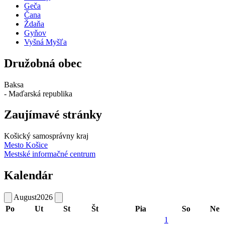
Geča
Čana
Ždaňa
Gyňov
Vyšná Myšľa
Družobná obec
Baksa
- Maďarská republika
Zaujímavé stránky
Košický samosprávny kraj
Mesto Košice
Mestské informačné centrum
Kalendár
August
2026
Po
Ut
St
Št
Pia
So
Ne
1