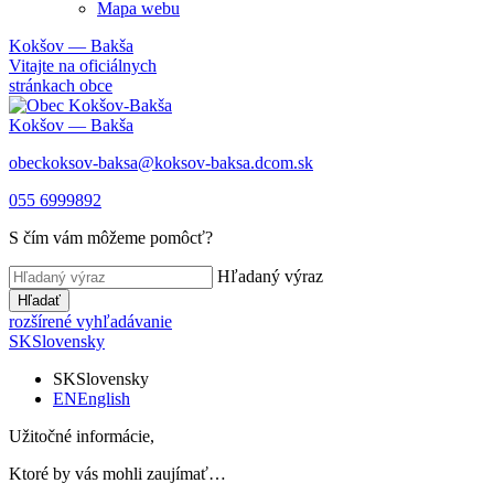
Mapa webu
Kokšov — Bakša
Vitajte na oficiálnych
stránkach obce
Kokšov — Bakša
obeckoksov-baksa@koksov-baksa.dcom.sk
055 6999892
S čím vám môžeme pomôcť?
Hľadaný výraz
Hľadať
rozšírené vyhľadávanie
SK
Slovensky
SK
Slovensky
EN
English
Užitočné informácie,
Ktoré by vás mohli zaujímať…