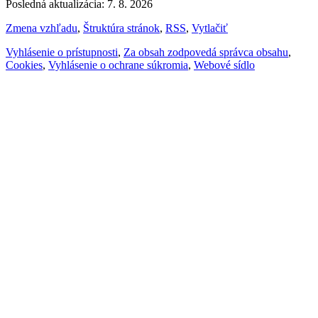
Posledná aktualizácia: 7. 8. 2026
Zmena vzhľadu
,
Štruktúra stránok
,
RSS
,
Vytlačiť
Vyhlásenie o prístupnosti
,
Za obsah zodpovedá správca obsahu
,
Cookies
,
Vyhlásenie o ochrane súkromia
,
Webové sídlo