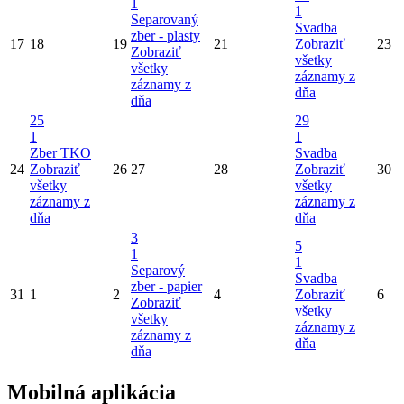
1
1
Separovaný
Svadba
zber - plasty
17
18
19
21
Zobraziť
23
Zobraziť
všetky
všetky
záznamy z
záznamy z
dňa
dňa
25
29
1
1
Zber TKO
Svadba
24
Zobraziť
26
27
28
Zobraziť
30
všetky
všetky
záznamy z
záznamy z
dňa
dňa
3
5
1
1
Separový
Svadba
zber - papier
31
1
2
4
Zobraziť
6
Zobraziť
všetky
všetky
záznamy z
záznamy z
dňa
dňa
Mobilná aplikácia