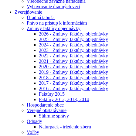
Všeobecne záväzné nariadenia
Vybavovanie úradných vecí
Zverejňovanie
Úradná tabuľa
Právo na prístup k informáciám
Zmluvy faktúry objednávky
2026 - Zmluvy, faktúry, objednávky
2025 - Zmluvy, faktúry, objednávky
2024 - Zmluvy, faktúry, objednávky
2023 - Zmluvy, faktúry, objednávky
2022 - Zmluvy, faktúry, objednávky
2021 - Zmluvy, faktúry, objednávky
2020 - Zmluvy, faktúry, objednávky
2019 - Zmluvy, faktúry, objednávky
2018 - Zmluvy, faktúry, objednávky
2017 - Zmluvy, faktúry, objednávky
2016 - Zmluvy, faktúry, objednávky
Faktúry 2015
Faktúry 2012, 2013, 2014
Hospodárenie obce
Verejné obstarávanie
Súhrnné správy
Odpady
Naturpack - triedenie zberu
Voľby