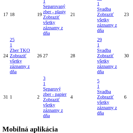
1
1
Separovaný
Svadba
zber - plasty
17
18
19
21
Zobraziť
23
Zobraziť
všetky
všetky
záznamy z
záznamy z
dňa
dňa
25
29
1
1
Zber TKO
Svadba
24
Zobraziť
26
27
28
Zobraziť
30
všetky
všetky
záznamy z
záznamy z
dňa
dňa
3
5
1
1
Separový
Svadba
zber - papier
31
1
2
4
Zobraziť
6
Zobraziť
všetky
všetky
záznamy z
záznamy z
dňa
dňa
Mobilná aplikácia