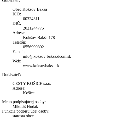
Odberateľ:
Obec Kokšov-Bakša
IČO:
00324311
DIČ:
2021244775
Adresa:
Kokšov-Bakša 178
Telefón:
0556999892
E-mail:
info@koksov-baksa.dcom.sk
Web:
www.koksovbaksa.sk
Dodávateľ:
CESTY KOŠICE s.r.o.
Adresa:
Košice
Meno podpisujúcej osoby:
Mikuláš Hudák
Funkcia podpisujúcej osoby:
starosta obce