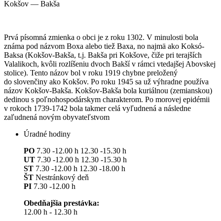
Kokšov — Bakša
Prvá písomná zmienka o obci je z roku 1302. V minulosti bola
známa pod názvom Boxa alebo tiež Baxa, no najmä ako Koksó-
Baksa (Kokšov-Bakša, t.j. Bakša pri Kokšove, čiže pri terajších
Valalikoch, kvôli rozlíšeniu dvoch Bakší v rámci vtedajšej Abovskej
stolice). Tento názov bol v roku 1919 chybne preložený
do slovenčiny ako Kokšov. Po roku 1945 sa už výhradne používa
názov Kokšov-Bakša. Kokšov-Bakša bola kuriálnou (zemianskou)
dedinou s poľnohospodárskym charakterom. Po morovej epidémii
v rokoch 1739-1742 bola takmer celá vyľudnená a následne
zaľudnená novým obyvateľstvom
Úradné hodiny
PO
7.30 -12.00 h 12.30 -15.30 h
UT
7.30 -12.00 h 12.30 -15.30 h
ST
7.30 -12.00 h 12.30 -18.00 h
ŠT
Nestránkový deň
PI
7.30 -12.00 h
Obedňajšia prestávka:
12.00 h - 12.30 h