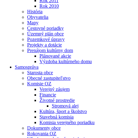
Rok 2011
Rok 2010
História
Obyvatelia
Mapy
Cestovné poriadky
Územný plán obce
Pozemkové úpravy
Projekty a dotácie
Prenájom kultúrny dom
Plánované akcie
Výzdoba kultúrneho domu
Samospráva
Starosta obce
Obecné zastupiteľstvo
Komisie OZ
Verejný záujem
Financie
Životné prostredie
Stromová alej
Kultúra, šport a školstvo
Stavebná komisia
Komisia verejného poriadku
Dokumenty obce
Rokovania OZ