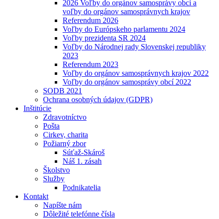
2026 Voľby do orgánov samosprávy obcí a
voľby do orgánov samosprávnych krajov
Referendum 2026
Voľby do Európskeho parlamentu 2024
Voľby prezidenta SR 2024
Voľby do Národnej rady Slovenskej republiky
2023
Referendum 2023
Voľby do orgánov samosprávnych krajov 2022
Voľby do orgánov samosprávy obcí 2022
SODB 2021
Ochrana osobných údajov (GDPR)
Inštitúcie
Zdravotníctvo
Pošta
Cirkev, charita
Požiarný zbor
Súťaž-Skároš
Náš 1. zásah
Školstvo
Služby
Podnikatelia
Kontakt
Napíšte nám
Dôležité telefónne čísla