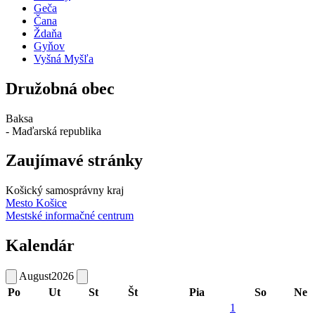
Geča
Čana
Ždaňa
Gyňov
Vyšná Myšľa
Družobná obec
Baksa
- Maďarská republika
Zaujímavé stránky
Košický samosprávny kraj
Mesto Košice
Mestské informačné centrum
Kalendár
August
2026
Po
Ut
St
Št
Pia
So
Ne
1