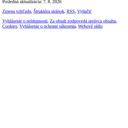
Posledná aktualizácia: 7. 8. 2026
Zmena vzhľadu
,
Štruktúra stránok
,
RSS
,
Vytlačiť
Vyhlásenie o prístupnosti
,
Za obsah zodpovedá správca obsahu
,
Cookies
,
Vyhlásenie o ochrane súkromia
,
Webové sídlo