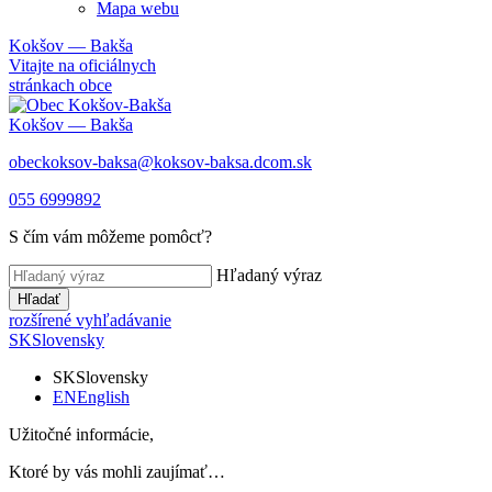
Mapa webu
Kokšov — Bakša
Vitajte na oficiálnych
stránkach obce
Kokšov — Bakša
obeckoksov-baksa@koksov-baksa.dcom.sk
055 6999892
S čím vám môžeme pomôcť?
Hľadaný výraz
Hľadať
rozšírené vyhľadávanie
SK
Slovensky
SK
Slovensky
EN
English
Užitočné informácie,
Ktoré by vás mohli zaujímať…