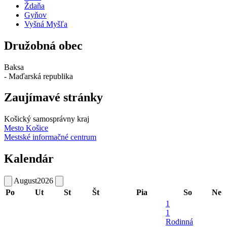
Ždaňa
Gyňov
Vyšná Myšľa
Družobná obec
Baksa
- Maďarská republika
Zaujímavé stránky
Košický samosprávny kraj
Mesto Košice
Mestské informačné centrum
Kalendár
August
2026
Po
Ut
St
Št
Pia
So
Ne
1
1
Rodinná