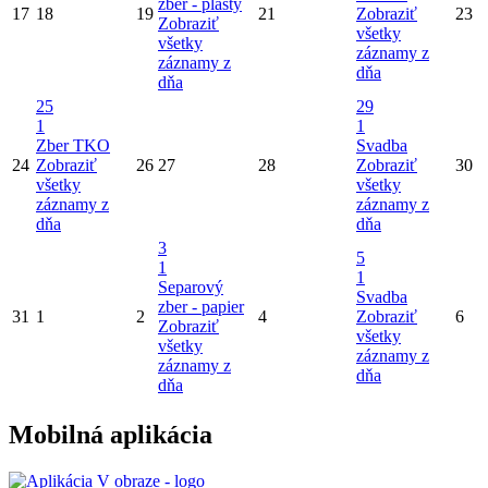
zber - plasty
17
18
19
21
Zobraziť
23
Zobraziť
všetky
všetky
záznamy z
záznamy z
dňa
dňa
25
29
1
1
Zber TKO
Svadba
24
Zobraziť
26
27
28
Zobraziť
30
všetky
všetky
záznamy z
záznamy z
dňa
dňa
3
5
1
1
Separový
Svadba
zber - papier
31
1
2
4
Zobraziť
6
Zobraziť
všetky
všetky
záznamy z
záznamy z
dňa
dňa
Mobilná aplikácia