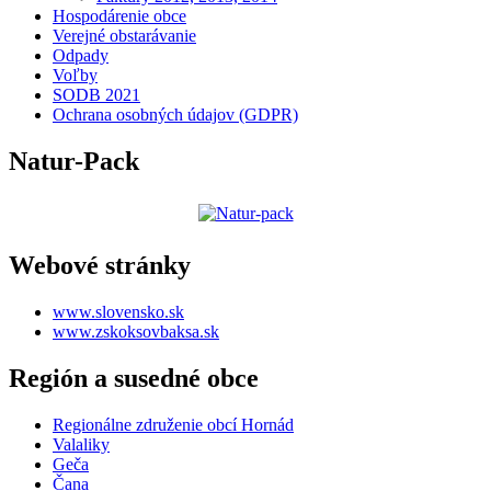
Hospodárenie obce
Verejné obstarávanie
Odpady
Voľby
SODB 2021
Ochrana osobných údajov (GDPR)
Natur-Pack
Webové stránky
www.slovensko.sk
www.zskoksovbaksa.sk
Región a susedné obce
Regionálne združenie obcí Hornád
Valaliky
Geča
Čana