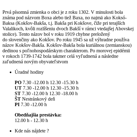
Prvá písomná zmienka o obci je z roku 1302. V minulosti bola
známa pod názvom Boxa alebo tiež Baxa, no najmä ako Koksó-
Baksa (Kokšov-Bakša, t.j. Bakša pri Kokšove, čiže pri terajších
Valalikoch, kvôli rozlíšeniu dvoch Bakší v rámci vtedajšej Abovskej
stolice). Tento názov bol v roku 1919 chybne preložený
do slovenčiny ako Kokšov. Po roku 1945 sa už výhradne používa
názov Kokšov-Bakša. Kokšov-Bakša bola kuriálnou (zemianskou)
dedinou s poľnohospodárskym charakterom. Po morovej epidémii
v rokoch 1739-1742 bola takmer celá vyľudnená a následne
zaľudnená novým obyvateľstvom
Úradné hodiny
PO
7.30 -12.00 h 12.30 -15.30 h
UT
7.30 -12.00 h 12.30 -15.30 h
ST
7.30 -12.00 h 12.30 -18.00 h
ŠT
Nestránkový deň
PI
7.30 -12.00 h
Obedňajšia prestávka:
12.00 h - 12.30 h
Kde nás nájdete ?