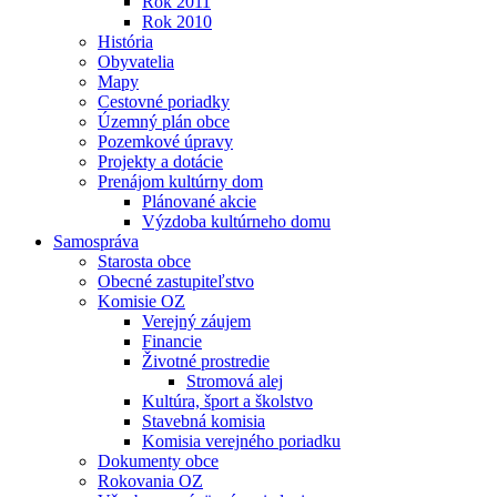
Rok 2011
Rok 2010
História
Obyvatelia
Mapy
Cestovné poriadky
Územný plán obce
Pozemkové úpravy
Projekty a dotácie
Prenájom kultúrny dom
Plánované akcie
Výzdoba kultúrneho domu
Samospráva
Starosta obce
Obecné zastupiteľstvo
Komisie OZ
Verejný záujem
Financie
Životné prostredie
Stromová alej
Kultúra, šport a školstvo
Stavebná komisia
Komisia verejného poriadku
Dokumenty obce
Rokovania OZ