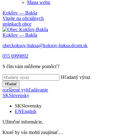
Mapa webu
Kokšov — Bakša
Vitajte na oficiálnych
stránkach obce
Kokšov — Bakša
obeckoksov-baksa@koksov-baksa.dcom.sk
055 6999892
S čím vám môžeme pomôcť?
Hľadaný výraz
Hľadať
rozšírené vyhľadávanie
SK
Slovensky
SK
Slovensky
EN
English
Užitočné informácie,
Ktoré by vás mohli zaujímať…