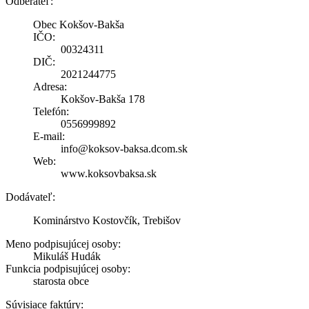
Odberateľ:
Obec Kokšov-Bakša
IČO:
00324311
DIČ:
2021244775
Adresa:
Kokšov-Bakša 178
Telefón:
0556999892
E-mail:
info@koksov-baksa.dcom.sk
Web:
www.koksovbaksa.sk
Dodávateľ:
Kominárstvo Kostovčík, Trebišov
Meno podpisujúcej osoby:
Mikuláš Hudák
Funkcia podpisujúcej osoby:
starosta obce
Súvisiace faktúry: