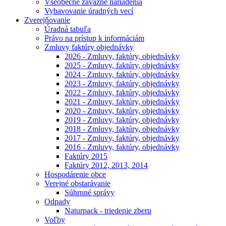
Všeobecne záväzné nariadenia
Vybavovanie úradných vecí
Zverejňovanie
Úradná tabuľa
Právo na prístup k informáciám
Zmluvy faktúry objednávky
2026 - Zmluvy, faktúry, objednávky
2025 - Zmluvy, faktúry, objednávky
2024 - Zmluvy, faktúry, objednávky
2023 - Zmluvy, faktúry, objednávky
2022 - Zmluvy, faktúry, objednávky
2021 - Zmluvy, faktúry, objednávky
2020 - Zmluvy, faktúry, objednávky
2019 - Zmluvy, faktúry, objednávky
2018 - Zmluvy, faktúry, objednávky
2017 - Zmluvy, faktúry, objednávky
2016 - Zmluvy, faktúry, objednávky
Faktúry 2015
Faktúry 2012, 2013, 2014
Hospodárenie obce
Verejné obstarávanie
Súhrnné správy
Odpady
Naturpack - triedenie zberu
Voľby