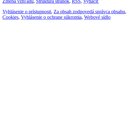
Zmena vzhľadu
,
Štruktúra stránok
,
RSS
,
Vytlačiť
Vyhlásenie o prístupnosti
,
Za obsah zodpovedá správca obsahu
,
Cookies
,
Vyhlásenie o ochrane súkromia
,
Webové sídlo