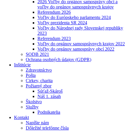
2026 Voľby do orgánov samosprávy obcí a
voľby do orgánov samosprávnych krajov
Referendum 2026
Voľby do Európskeho parlamentu 2024
Voľby prezidenta SR 2024
Voľby do Národnej rady Slovenskej republiky
2023
Referendum 2023
Voľby do orgánov samosprávnych krajov 2022
Voľby do orgánov samosprávy obcí 2022
SODB 2021
Ochrana osobných údajov (GDPR)
Inštitúcie
Zdravotníctvo
Pošta
Cirkev, charita
Požiarný zbor
Súťaž-Skároš
Náš 1. zásah
Školstvo
Služby
Podnikatelia
Kontakt
Napíšte nám
Dôležité telefónne čísla