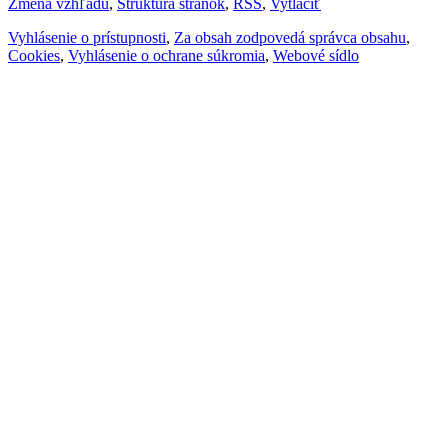
Zmena vzhľadu
,
Štruktúra stránok
,
RSS
,
Vytlačiť
Vyhlásenie o prístupnosti
,
Za obsah zodpovedá správca obsahu
,
Cookies
,
Vyhlásenie o ochrane súkromia
,
Webové sídlo