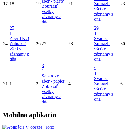
zber - plasty
17
18
19
21
Zobraziť
23
Zobraziť
všetky
všetky
záznamy z
záznamy z
dňa
dňa
25
29
1
1
Zber TKO
Svadba
24
Zobraziť
26
27
28
Zobraziť
30
všetky
všetky
záznamy z
záznamy z
dňa
dňa
3
5
1
1
Separový
Svadba
zber - papier
31
1
2
4
Zobraziť
6
Zobraziť
všetky
všetky
záznamy z
záznamy z
dňa
dňa
Mobilná aplikácia