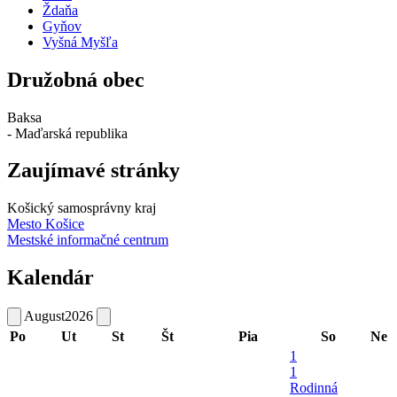
Ždaňa
Gyňov
Vyšná Myšľa
Družobná obec
Baksa
- Maďarská republika
Zaujímavé stránky
Košický samosprávny kraj
Mesto Košice
Mestské informačné centrum
Kalendár
August
2026
Po
Ut
St
Št
Pia
So
Ne
1
1
Rodinná