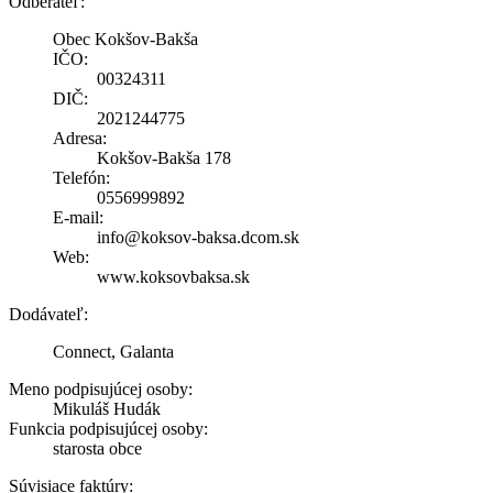
Odberateľ:
Obec Kokšov-Bakša
IČO:
00324311
DIČ:
2021244775
Adresa:
Kokšov-Bakša 178
Telefón:
0556999892
E-mail:
info@koksov-baksa.dcom.sk
Web:
www.koksovbaksa.sk
Dodávateľ:
Connect, Galanta
Meno podpisujúcej osoby:
Mikuláš Hudák
Funkcia podpisujúcej osoby:
starosta obce
Súvisiace faktúry: