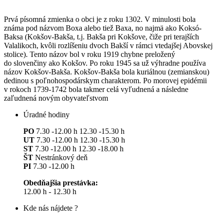
Prvá písomná zmienka o obci je z roku 1302. V minulosti bola
známa pod názvom Boxa alebo tiež Baxa, no najmä ako Koksó-
Baksa (Kokšov-Bakša, t.j. Bakša pri Kokšove, čiže pri terajších
Valalikoch, kvôli rozlíšeniu dvoch Bakší v rámci vtedajšej Abovskej
stolice). Tento názov bol v roku 1919 chybne preložený
do slovenčiny ako Kokšov. Po roku 1945 sa už výhradne používa
názov Kokšov-Bakša. Kokšov-Bakša bola kuriálnou (zemianskou)
dedinou s poľnohospodárskym charakterom. Po morovej epidémii
v rokoch 1739-1742 bola takmer celá vyľudnená a následne
zaľudnená novým obyvateľstvom
Úradné hodiny
PO
7.30 -12.00 h 12.30 -15.30 h
UT
7.30 -12.00 h 12.30 -15.30 h
ST
7.30 -12.00 h 12.30 -18.00 h
ŠT
Nestránkový deň
PI
7.30 -12.00 h
Obedňajšia prestávka:
12.00 h - 12.30 h
Kde nás nájdete ?