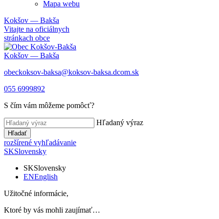
Mapa webu
Kokšov — Bakša
Vitajte na oficiálnych
stránkach obce
Kokšov — Bakša
obeckoksov-baksa@koksov-baksa.dcom.sk
055 6999892
S čím vám môžeme pomôcť?
Hľadaný výraz
Hľadať
rozšírené vyhľadávanie
SK
Slovensky
SK
Slovensky
EN
English
Užitočné informácie,
Ktoré by vás mohli zaujímať…