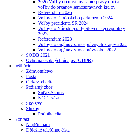
2026 Voľby do orgánov samosprávy obcí a
voľby do orgánov samosprávnych krajov
Referendum 2026
Voľby do Európskeho parlamentu 2024
Voľby prezidenta SR 2024
Voľby do Národnej rady Slovenskej republiky
2023
Referendum 2023
Voľby do orgánov samosprávnych krajov 2022
Voľby do orgánov samosprávy obcí 2022
SODB 2021
Ochrana osobných údajov (GDPR)
Inštitúcie
Zdravotníctvo
Pošta
Cirkev, charita
Požiarný zbor
Súťaž-Skároš
Náš 1. zásah
Školstvo
Služby
Podnikatelia
Kontakt
Napíšte nám
Dôležité telefónne čísla