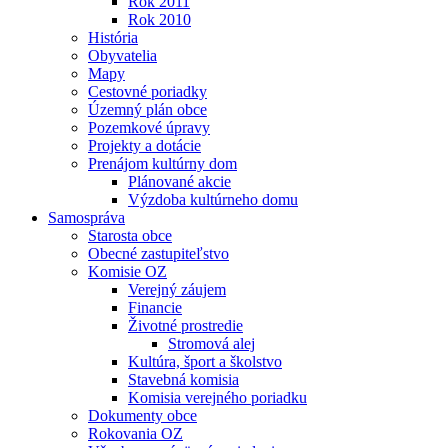
Rok 2011
Rok 2010
História
Obyvatelia
Mapy
Cestovné poriadky
Územný plán obce
Pozemkové úpravy
Projekty a dotácie
Prenájom kultúrny dom
Plánované akcie
Výzdoba kultúrneho domu
Samospráva
Starosta obce
Obecné zastupiteľstvo
Komisie OZ
Verejný záujem
Financie
Životné prostredie
Stromová alej
Kultúra, šport a školstvo
Stavebná komisia
Komisia verejného poriadku
Dokumenty obce
Rokovania OZ