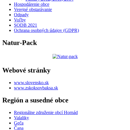
Hospodárenie obce
Verejné obstarávanie
Odpady
Voľby
SODB 2021
Ochrana osobných údajov (GDPR)
Natur-Pack
Webové stránky
www.slovensko.sk
www.zskoksovbaksa.sk
Región a susedné obce
Regionálne združenie obcí Hornád
Valaliky
Geča
Čana