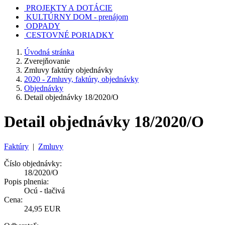
PROJEKTY A DOTÁCIE
KULTÚRNY DOM - prenájom
ODPADY
CESTOVNÉ PORIADKY
Úvodná stránka
Zverejňovanie
Zmluvy faktúry objednávky
2020 - Zmluvy, faktúry, objednávky
Objednávky
Detail objednávky 18/2020/O
Detail objednávky 18/2020/O
Faktúry
|
Zmluvy
Číslo objednávky:
18/2020/O
Popis plnenia:
Ocú - tlačivá
Cena:
24,95 EUR