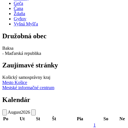
Geča
Čana
Ždaňa
Gyňov
Vyšná Myšľa
Družobná obec
Baksa
- Maďarská republika
Zaujímavé stránky
Košický samosprávny kraj
Mesto Košice
Mestské informačné centrum
Kalendár
August
2026
Po
Ut
St
Št
Pia
So
Ne
1