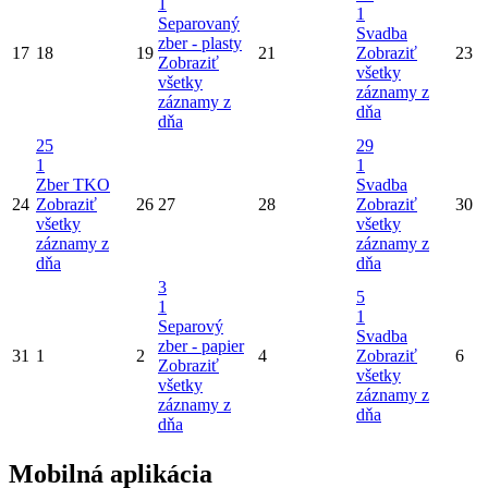
1
1
Separovaný
Svadba
zber - plasty
17
18
19
21
Zobraziť
23
Zobraziť
všetky
všetky
záznamy z
záznamy z
dňa
dňa
25
29
1
1
Zber TKO
Svadba
24
Zobraziť
26
27
28
Zobraziť
30
všetky
všetky
záznamy z
záznamy z
dňa
dňa
3
5
1
1
Separový
Svadba
zber - papier
31
1
2
4
Zobraziť
6
Zobraziť
všetky
všetky
záznamy z
záznamy z
dňa
dňa
Mobilná aplikácia