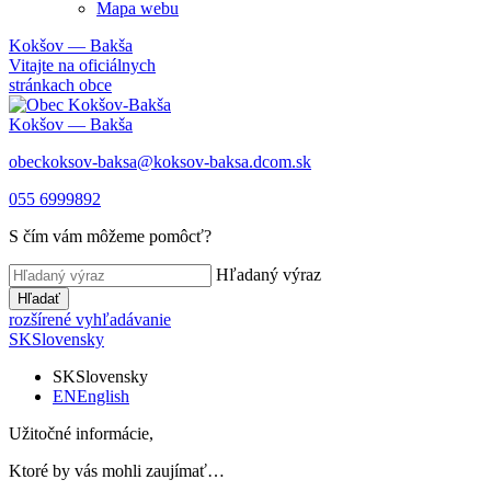
Mapa webu
Kokšov — Bakša
Vitajte na oficiálnych
stránkach obce
Kokšov — Bakša
obeckoksov-baksa@koksov-baksa.dcom.sk
055 6999892
S čím vám môžeme pomôcť?
Hľadaný výraz
Hľadať
rozšírené vyhľadávanie
SK
Slovensky
SK
Slovensky
EN
English
Užitočné informácie,
Ktoré by vás mohli zaujímať…