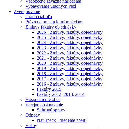
Všeobecne záväzné nariadenia
Vybavovanie úradných vecí
Zverejňovanie
Úradná tabuľa
Právo na prístup k informáciám
Zmluvy faktúry objednávky
2026 - Zmluvy, faktúry, objednávky
2025 - Zmluvy, faktúry, objednávky
2024 - Zmluvy, faktúry, objednávky
2023 - Zmluvy, faktúry, objednávky
2022 - Zmluvy, faktúry, objednávky
2021 - Zmluvy, faktúry, objednávky
2020 - Zmluvy, faktúry, objednávky
2019 - Zmluvy, faktúry, objednávky
2018 - Zmluvy, faktúry, objednávky
2017 - Zmluvy, faktúry, objednávky
2016 - Zmluvy, faktúry, objednávky
Faktúry 2015
Faktúry 2012, 2013, 2014
Hospodárenie obce
Verejné obstarávanie
Súhrnné správy
Odpady
Naturpack - triedenie zberu
Voľby