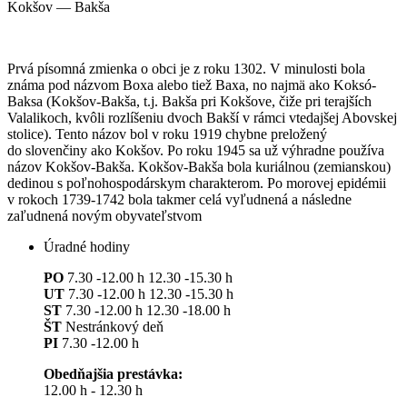
Kokšov — Bakša
Prvá písomná zmienka o obci je z roku 1302. V minulosti bola
známa pod názvom Boxa alebo tiež Baxa, no najmä ako Koksó-
Baksa (Kokšov-Bakša, t.j. Bakša pri Kokšove, čiže pri terajších
Valalikoch, kvôli rozlíšeniu dvoch Bakší v rámci vtedajšej Abovskej
stolice). Tento názov bol v roku 1919 chybne preložený
do slovenčiny ako Kokšov. Po roku 1945 sa už výhradne používa
názov Kokšov-Bakša. Kokšov-Bakša bola kuriálnou (zemianskou)
dedinou s poľnohospodárskym charakterom. Po morovej epidémii
v rokoch 1739-1742 bola takmer celá vyľudnená a následne
zaľudnená novým obyvateľstvom
Úradné hodiny
PO
7.30 -12.00 h 12.30 -15.30 h
UT
7.30 -12.00 h 12.30 -15.30 h
ST
7.30 -12.00 h 12.30 -18.00 h
ŠT
Nestránkový deň
PI
7.30 -12.00 h
Obedňajšia prestávka:
12.00 h - 12.30 h