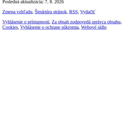
Posledná aktualizácia: 7. 8. 2026
Zmena vzhľadu
,
Štruktúra stránok
,
RSS
,
Vytlačiť
Vyhlásenie o prístupnosti
,
Za obsah zodpovedá správca obsahu
,
Cookies
,
Vyhlásenie o ochrane súkromia
,
Webové sídlo