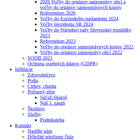
2026 Voľby do orgánov samosprávy obcí a
voľby do orgánov samosprávnych krajov
Referendum 2026
Voľby do Európskeho parlamentu 2024
Voľby prezidenta SR 2024
Voľby do Národnej rady Slovenskej republiky
2023
Referendum 2023
Voľby do orgánov samosprávnych krajov 2022
Voľby do orgánov samosprávy obcí 2022
SODB 2021
Ochrana osobných údajov (GDPR)
Inštitúcie
Zdravotníctvo
Pošta
Cirkev, charita
Požiarný zbor
Súťaž-Skároš
Náš 1. zásah
Školstvo
Služby
Podnikatelia
Kontakt
Napíšte nám
Dôležité telefónne čísla