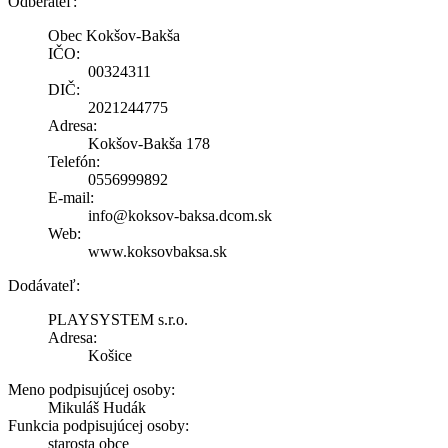
Odberateľ:
Obec Kokšov-Bakša
IČO:
00324311
DIČ:
2021244775
Adresa:
Kokšov-Bakša 178
Telefón:
0556999892
E-mail:
info@koksov-baksa.dcom.sk
Web:
www.koksovbaksa.sk
Dodávateľ:
PLAYSYSTEM s.r.o.
Adresa:
Košice
Meno podpisujúcej osoby:
Mikuláš Hudák
Funkcia podpisujúcej osoby:
starosta obce