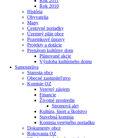
Rok 2011
Rok 2010
História
Obyvatelia
Mapy
Cestovné poriadky
Územný plán obce
Pozemkové úpravy
Projekty a dotácie
Prenájom kultúrny dom
Plánované akcie
Výzdoba kultúrneho domu
Samospráva
Starosta obce
Obecné zastupiteľstvo
Komisie OZ
Verejný záujem
Financie
Životné prostredie
Stromová alej
Kultúra, šport a školstvo
Stavebná komisia
Komisia verejného poriadku
Dokumenty obce
Rokovania OZ