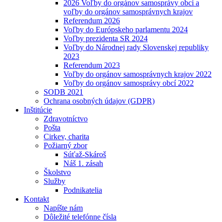
2026 Voľby do orgánov samosprávy obcí a
voľby do orgánov samosprávnych krajov
Referendum 2026
Voľby do Európskeho parlamentu 2024
Voľby prezidenta SR 2024
Voľby do Národnej rady Slovenskej republiky
2023
Referendum 2023
Voľby do orgánov samosprávnych krajov 2022
Voľby do orgánov samosprávy obcí 2022
SODB 2021
Ochrana osobných údajov (GDPR)
Inštitúcie
Zdravotníctvo
Pošta
Cirkev, charita
Požiarný zbor
Súťaž-Skároš
Náš 1. zásah
Školstvo
Služby
Podnikatelia
Kontakt
Napíšte nám
Dôležité telefónne čísla