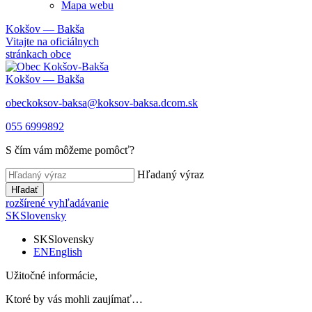
Mapa webu
Kokšov — Bakša
Vitajte na oficiálnych
stránkach obce
Kokšov — Bakša
obeckoksov-baksa@koksov-baksa.dcom.sk
055 6999892
S čím vám môžeme pomôcť?
Hľadaný výraz
Hľadať
rozšírené vyhľadávanie
SK
Slovensky
SK
Slovensky
EN
English
Užitočné informácie,
Ktoré by vás mohli zaujímať…