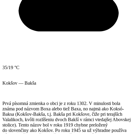
35/19 °C
Kokšov — Bakša
Prvá písomná zmienka o obci je z roku 1302. V minulosti bola
známa pod názvom Boxa alebo tiež Baxa, no najmä ako Koksó-
Baksa (Kokšov-Bakša, t.j. Bakša pri Kokšove, čiže pri terajších
Valalikoch, kvôli rozlíšeniu dvoch Bakší v rámci vtedajšej Abovskej
stolice). Tento názov bol v roku 1919 chybne preložený
do slovenčiny ako Kokšov. Po roku 1945 sa už výhradne používa