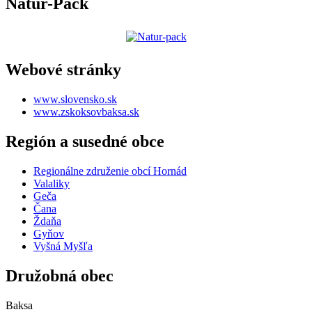
Natur-Pack
Webové stránky
www.slovensko.sk
www.zskoksovbaksa.sk
Región a susedné obce
Regionálne združenie obcí Hornád
Valaliky
Geča
Čana
Ždaňa
Gyňov
Vyšná Myšľa
Družobná obec
Baksa