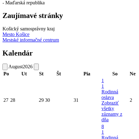
- Maďarská republika
Zaujímavé stránky
Košický samosprávny kraj
Mesto Košice
Mestské informačné centrum
Kalendár
August
2026
Po
Ut
St
Št
Pia
So
Ne
1
1
Rodinná
oslava
27
28
29
30
31
2
Zobraziť
všetky
záznamy z
dňa
8
1
Rodinná