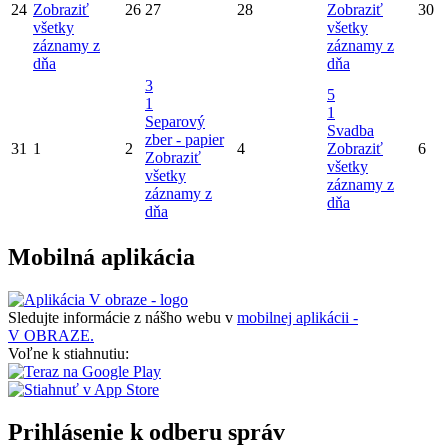
24
Zobraziť
26
27
28
Zobraziť
30
všetky
všetky
záznamy z
záznamy z
dňa
dňa
3
5
1
1
Separový
Svadba
zber - papier
31
1
2
4
Zobraziť
6
Zobraziť
všetky
všetky
záznamy z
záznamy z
dňa
dňa
Mobilná aplikácia
Sledujte informácie z nášho webu v
mobilnej aplikácii -
V OBRAZE.
Voľne k stiahnutiu:
Prihlásenie k odberu správ