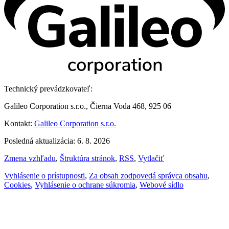
Technický prevádzkovateľ:
Galileo Corporation s.r.o., Čierna Voda 468, 925 06
Kontakt:
Galileo Corporation s.r.o.
Posledná aktualizácia: 6. 8. 2026
Zmena vzhľadu
,
Štruktúra stránok
,
RSS
,
Vytlačiť
Vyhlásenie o prístupnosti
,
Za obsah zodpovedá správca obsahu
,
Cookies
,
Vyhlásenie o ochrane súkromia
,
Webové sídlo