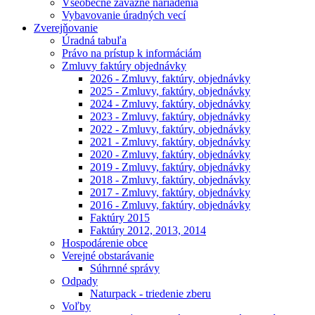
Všeobecne záväzné nariadenia
Vybavovanie úradných vecí
Zverejňovanie
Úradná tabuľa
Právo na prístup k informáciám
Zmluvy faktúry objednávky
2026 - Zmluvy, faktúry, objednávky
2025 - Zmluvy, faktúry, objednávky
2024 - Zmluvy, faktúry, objednávky
2023 - Zmluvy, faktúry, objednávky
2022 - Zmluvy, faktúry, objednávky
2021 - Zmluvy, faktúry, objednávky
2020 - Zmluvy, faktúry, objednávky
2019 - Zmluvy, faktúry, objednávky
2018 - Zmluvy, faktúry, objednávky
2017 - Zmluvy, faktúry, objednávky
2016 - Zmluvy, faktúry, objednávky
Faktúry 2015
Faktúry 2012, 2013, 2014
Hospodárenie obce
Verejné obstarávanie
Súhrnné správy
Odpady
Naturpack - triedenie zberu
Voľby