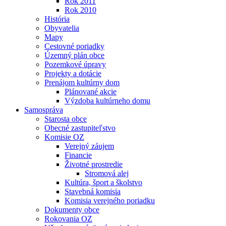
Rok 2011
Rok 2010
História
Obyvatelia
Mapy
Cestovné poriadky
Územný plán obce
Pozemkové úpravy
Projekty a dotácie
Prenájom kultúrny dom
Plánované akcie
Výzdoba kultúrneho domu
Samospráva
Starosta obce
Obecné zastupiteľstvo
Komisie OZ
Verejný záujem
Financie
Životné prostredie
Stromová alej
Kultúra, šport a školstvo
Stavebná komisia
Komisia verejného poriadku
Dokumenty obce
Rokovania OZ