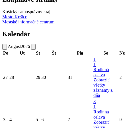
Košický samosprávny kraj
Mesto Košice
Mestské informačné centrum
Kalendár
August
2026
Po
Ut
St
Št
Pia
So
Ne
1
1
Rodinná
oslava
27
28
29
30
31
2
Zobraziť
všetky
záznamy z
dňa
8
1
Rodinná
oslava
3
4
5
6
7
9
Zobraziť
všetky