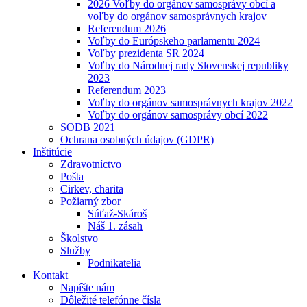
2026 Voľby do orgánov samosprávy obcí a
voľby do orgánov samosprávnych krajov
Referendum 2026
Voľby do Európskeho parlamentu 2024
Voľby prezidenta SR 2024
Voľby do Národnej rady Slovenskej republiky
2023
Referendum 2023
Voľby do orgánov samosprávnych krajov 2022
Voľby do orgánov samosprávy obcí 2022
SODB 2021
Ochrana osobných údajov (GDPR)
Inštitúcie
Zdravotníctvo
Pošta
Cirkev, charita
Požiarný zbor
Súťaž-Skároš
Náš 1. zásah
Školstvo
Služby
Podnikatelia
Kontakt
Napíšte nám
Dôležité telefónne čísla