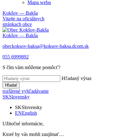
Mapa webu
Kokšov — Bakša
Vitajte na oficiálnych
stránkach obce
Kokšov — Bakša
obeckoksov-baksa@koksov-baksa.dcom.sk
055 6999892
S čím vám môžeme pomôcť?
Hľadaný výraz
Hľadať
rozšírené vyhľadávanie
SK
Slovensky
SK
Slovensky
EN
English
Užitočné informácie,
Ktoré by vás mohli zaujímať…