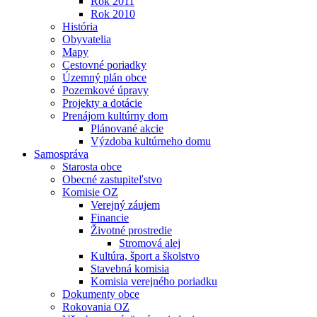
Rok 2011
Rok 2010
História
Obyvatelia
Mapy
Cestovné poriadky
Územný plán obce
Pozemkové úpravy
Projekty a dotácie
Prenájom kultúrny dom
Plánované akcie
Výzdoba kultúrneho domu
Samospráva
Starosta obce
Obecné zastupiteľstvo
Komisie OZ
Verejný záujem
Financie
Životné prostredie
Stromová alej
Kultúra, šport a školstvo
Stavebná komisia
Komisia verejného poriadku
Dokumenty obce
Rokovania OZ