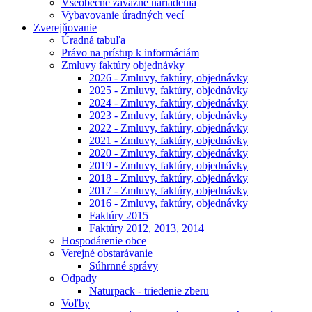
Všeobecne záväzné nariadenia
Vybavovanie úradných vecí
Zverejňovanie
Úradná tabuľa
Právo na prístup k informáciám
Zmluvy faktúry objednávky
2026 - Zmluvy, faktúry, objednávky
2025 - Zmluvy, faktúry, objednávky
2024 - Zmluvy, faktúry, objednávky
2023 - Zmluvy, faktúry, objednávky
2022 - Zmluvy, faktúry, objednávky
2021 - Zmluvy, faktúry, objednávky
2020 - Zmluvy, faktúry, objednávky
2019 - Zmluvy, faktúry, objednávky
2018 - Zmluvy, faktúry, objednávky
2017 - Zmluvy, faktúry, objednávky
2016 - Zmluvy, faktúry, objednávky
Faktúry 2015
Faktúry 2012, 2013, 2014
Hospodárenie obce
Verejné obstarávanie
Súhrnné správy
Odpady
Naturpack - triedenie zberu
Voľby