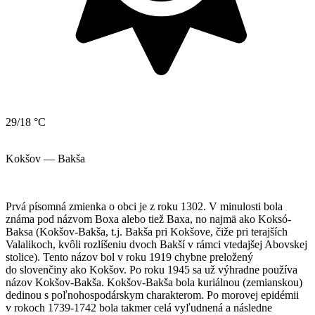
29/18 °C
Kokšov — Bakša
Prvá písomná zmienka o obci je z roku 1302. V minulosti bola
známa pod názvom Boxa alebo tiež Baxa, no najmä ako Koksó-
Baksa (Kokšov-Bakša, t.j. Bakša pri Kokšove, čiže pri terajších
Valalikoch, kvôli rozlíšeniu dvoch Bakší v rámci vtedajšej Abovskej
stolice). Tento názov bol v roku 1919 chybne preložený
do slovenčiny ako Kokšov. Po roku 1945 sa už výhradne používa
názov Kokšov-Bakša. Kokšov-Bakša bola kuriálnou (zemianskou)
dedinou s poľnohospodárskym charakterom. Po morovej epidémii
v rokoch 1739-1742 bola takmer celá vyľudnená a následne