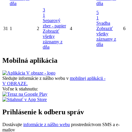
dňa
dňa
3
5
1
1
Separový
Svadba
zber - papier
31
1
2
4
Zobraziť
6
Zobraziť
všetky
všetky
záznamy z
záznamy z
dňa
dňa
Mobilná aplikácia
Sledujte informácie z nášho webu v
mobilnej aplikácii -
V OBRAZE.
Voľne k stiahnutiu:
Prihlásenie k odberu správ
Dostávajte
informácie z nášho webu
prostredníctvom SMS a e-
mailov