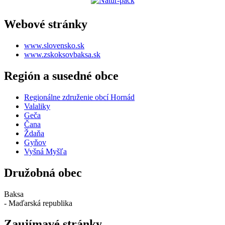
Webové stránky
www.slovensko.sk
www.zskoksovbaksa.sk
Región a susedné obce
Regionálne združenie obcí Hornád
Valaliky
Geča
Čana
Ždaňa
Gyňov
Vyšná Myšľa
Družobná obec
Baksa
- Maďarská republika
Zaujímavé stránky