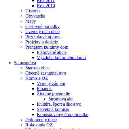
Rok 2011
Rok 2010
História
Obyvatelia
Mapy
Cestovné poriadky
Územný plán obce
Pozemkové úpravy
Projekty a dotácie
Prenájom kultúrny dom
Plánované akcie
Výzdoba kultúrneho domu
Samospráva
Starosta obce
Obecné zastupiteľstvo
Komisie OZ
Verejný záujem
Financie
Životné prostredie
Stromová alej
Kultúra, šport a školstvo
Stavebná komisia
Komisia verejného poriadku
Dokumenty obce
Rokovania OZ