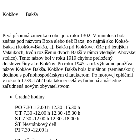
Kokšov — Bakša
Prvá písomná zmienka o obci je z roku 1302. V minulosti bola
známa pod názvom Boxa alebo tiež Baxa, no najmä ako Koksó-
Baksa (Kokšov-Bakša, t.j. Bakša pri Kokšove, čiže pri terajších
Valalikoch, kvôli rozlíšeniu dvoch Bakší v rámci vtedajšej Abovskej
stolice). Tento názov bol v roku 1919 chybne preložený
do slovenčiny ako Kokšov. Po roku 1945 sa už výhradne používa
názov Kokšov-Bakša. Kokšov-Bakša bola kuriálnou (zemianskou)
dedinou s poľnohospodárskym charakterom. Po morovej epidémii
v rokoch 1739-1742 bola takmer celá vyľudnená a následne
zaľudnená novým obyvateľstvom
Úradné hodiny
PO
7.30 -12.00 h 12.30 -15.30 h
UT
7.30 -12.00 h 12.30 -15.30 h
ST
7.30 -12.00 h 12.30 -18.00 h
ŠT
Nestránkový deň
PI
7.30 -12.00 h