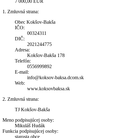
7 000,00 EUR
1. Zmluvná strana:
Obec Kokšov-Bakša
IČO:
00324311
DIČ:
2021244775
Adresa:
Kokšov-Bakša 178
Telefón:
0556999892
E-mail:
info@koksov-baksa.dcom.sk
Web:
www.koksovbaksa.sk
2. Zmluvná strana:
TJ Kokšov-Bakša
Meno podpisujúcej osoby:
Mikuláš Hudák
Funkcia podpisujúcej osoby:
starosta obce