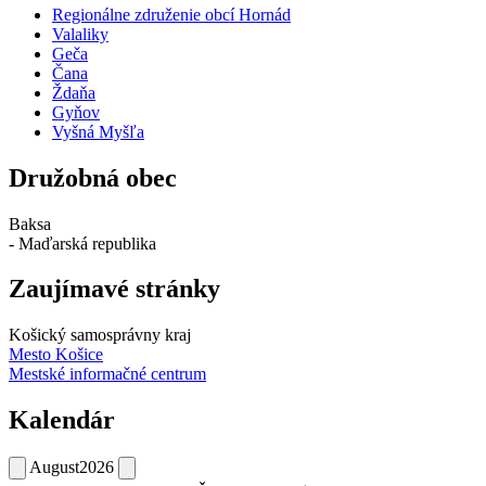
Regionálne združenie obcí Hornád
Valaliky
Geča
Čana
Ždaňa
Gyňov
Vyšná Myšľa
Družobná obec
Baksa
- Maďarská republika
Zaujímavé stránky
Košický samosprávny kraj
Mesto Košice
Mestské informačné centrum
Kalendár
August
2026