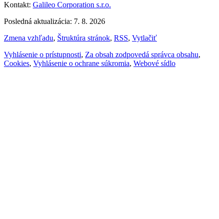
Kontakt:
Galileo Corporation s.r.o.
Posledná aktualizácia: 7. 8. 2026
Zmena vzhľadu
,
Štruktúra stránok
,
RSS
,
Vytlačiť
Vyhlásenie o prístupnosti
,
Za obsah zodpovedá správca obsahu
,
Cookies
,
Vyhlásenie o ochrane súkromia
,
Webové sídlo