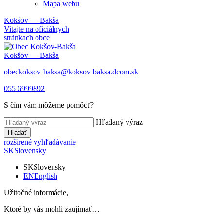
Mapa webu
Kokšov — Bakša
Vitajte na oficiálnych
stránkach obce
Kokšov — Bakša
obeckoksov-baksa@koksov-baksa.dcom.sk
055 6999892
S čím vám môžeme pomôcť?
Hľadaný výraz
Hľadať
rozšírené vyhľadávanie
SK
Slovensky
SK
Slovensky
EN
English
Užitočné informácie,
Ktoré by vás mohli zaujímať…