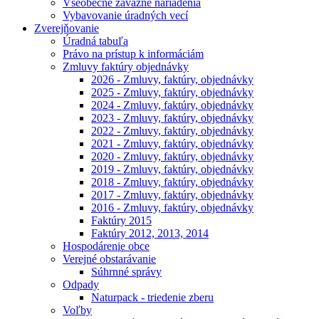
Všeobecne záväzné nariadenia
Vybavovanie úradných vecí
Zverejňovanie
Úradná tabuľa
Právo na prístup k informáciám
Zmluvy faktúry objednávky
2026 - Zmluvy, faktúry, objednávky
2025 - Zmluvy, faktúry, objednávky
2024 - Zmluvy, faktúry, objednávky
2023 - Zmluvy, faktúry, objednávky
2022 - Zmluvy, faktúry, objednávky
2021 - Zmluvy, faktúry, objednávky
2020 - Zmluvy, faktúry, objednávky
2019 - Zmluvy, faktúry, objednávky
2018 - Zmluvy, faktúry, objednávky
2017 - Zmluvy, faktúry, objednávky
2016 - Zmluvy, faktúry, objednávky
Faktúry 2015
Faktúry 2012, 2013, 2014
Hospodárenie obce
Verejné obstarávanie
Súhrnné správy
Odpady
Naturpack - triedenie zberu
Voľby