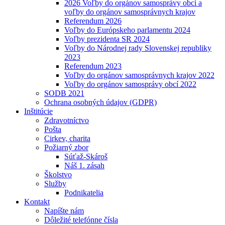
2026 Voľby do orgánov samosprávy obcí a
voľby do orgánov samosprávnych krajov
Referendum 2026
Voľby do Európskeho parlamentu 2024
Voľby prezidenta SR 2024
Voľby do Národnej rady Slovenskej republiky
2023
Referendum 2023
Voľby do orgánov samosprávnych krajov 2022
Voľby do orgánov samosprávy obcí 2022
SODB 2021
Ochrana osobných údajov (GDPR)
Inštitúcie
Zdravotníctvo
Pošta
Cirkev, charita
Požiarný zbor
Súťaž-Skároš
Náš 1. zásah
Školstvo
Služby
Podnikatelia
Kontakt
Napíšte nám
Dôležité telefónne čísla