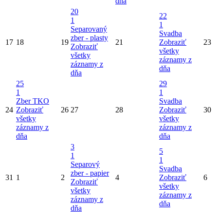
dňa
20
22
1
1
Separovaný
Svadba
zber - plasty
17
18
19
21
Zobraziť
23
Zobraziť
všetky
všetky
záznamy z
záznamy z
dňa
dňa
25
29
1
1
Zber TKO
Svadba
24
Zobraziť
26
27
28
Zobraziť
30
všetky
všetky
záznamy z
záznamy z
dňa
dňa
3
5
1
1
Separový
Svadba
zber - papier
31
1
2
4
Zobraziť
6
Zobraziť
všetky
všetky
záznamy z
záznamy z
dňa
dňa