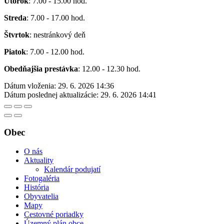
Utorok
: 7.00 - 15.00 hod.
Streda
: 7.00 - 17.00 hod.
Štvrtok
: nestránkový deň
Piatok
: 7.00 - 12.00 hod.
Obedňajšia prestávka
: 12.00 - 12.30 hod.
Dátum vloženia:
29. 6. 2026 14:36
Dátum poslednej aktualizácie:
29. 6. 2026 14:41
Obec
O nás
Aktuality
Kalendár podujatí
Fotogaléria
História
Obyvatelia
Mapy
Cestovné poriadky
Územný plán obce