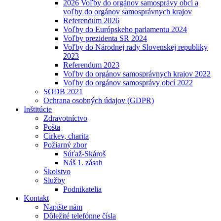
2026 Voľby do orgánov samosprávy obcí a
voľby do orgánov samosprávnych krajov
Referendum 2026
Voľby do Európskeho parlamentu 2024
Voľby prezidenta SR 2024
Voľby do Národnej rady Slovenskej republiky
2023
Referendum 2023
Voľby do orgánov samosprávnych krajov 2022
Voľby do orgánov samosprávy obcí 2022
SODB 2021
Ochrana osobných údajov (GDPR)
Inštitúcie
Zdravotníctvo
Pošta
Cirkev, charita
Požiarný zbor
Súťaž-Skároš
Náš 1. zásah
Školstvo
Služby
Podnikatelia
Kontakt
Napíšte nám
Dôležité telefónne čísla