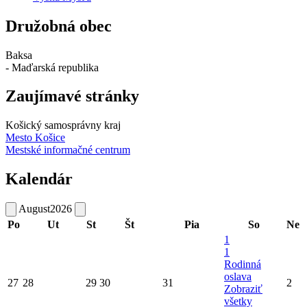
Družobná obec
Baksa
- Maďarská republika
Zaujímavé stránky
Košický samosprávny kraj
Mesto Košice
Mestské informačné centrum
Kalendár
August
2026
Po
Ut
St
Št
Pia
So
Ne
1
1
Rodinná
oslava
27
28
29
30
31
2
Zobraziť
všetky