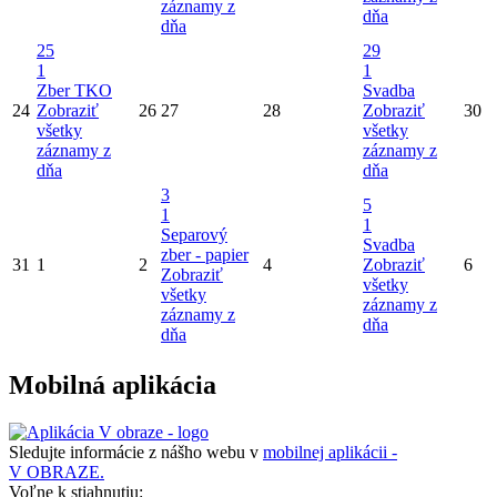
záznamy z
dňa
dňa
25
29
1
1
Zber TKO
Svadba
24
Zobraziť
26
27
28
Zobraziť
30
všetky
všetky
záznamy z
záznamy z
dňa
dňa
3
5
1
1
Separový
Svadba
zber - papier
31
1
2
4
Zobraziť
6
Zobraziť
všetky
všetky
záznamy z
záznamy z
dňa
dňa
Mobilná aplikácia
Sledujte informácie z nášho webu v
mobilnej aplikácii -
V OBRAZE.
Voľne k stiahnutiu: