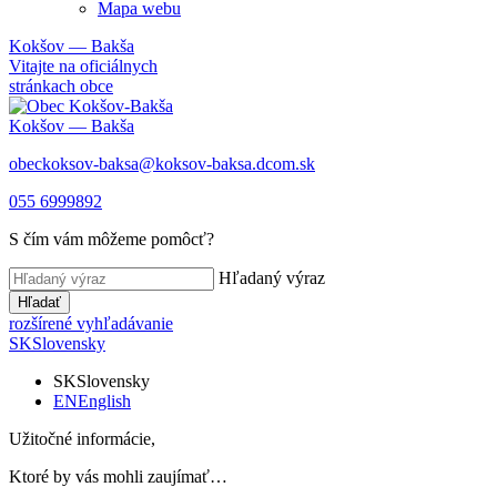
Mapa webu
Kokšov — Bakša
Vitajte na oficiálnych
stránkach obce
Kokšov — Bakša
obeckoksov-baksa@koksov-baksa.dcom.sk
055 6999892
S čím vám môžeme pomôcť?
Hľadaný výraz
Hľadať
rozšírené vyhľadávanie
SK
Slovensky
SK
Slovensky
EN
English
Užitočné informácie,
Ktoré by vás mohli zaujímať…