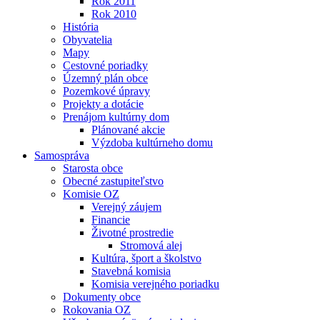
Rok 2011
Rok 2010
História
Obyvatelia
Mapy
Cestovné poriadky
Územný plán obce
Pozemkové úpravy
Projekty a dotácie
Prenájom kultúrny dom
Plánované akcie
Výzdoba kultúrneho domu
Samospráva
Starosta obce
Obecné zastupiteľstvo
Komisie OZ
Verejný záujem
Financie
Životné prostredie
Stromová alej
Kultúra, šport a školstvo
Stavebná komisia
Komisia verejného poriadku
Dokumenty obce
Rokovania OZ