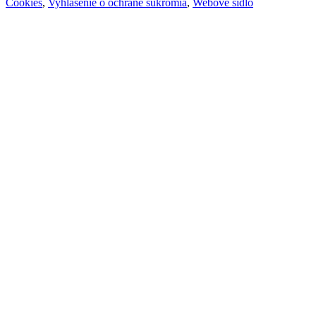
Cookies
,
Vyhlásenie o ochrane súkromia
,
Webové sídlo