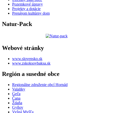
Pozemkové úpravy
Projekty a dotácie
Prenájom kultúrny dom
Natur-Pack
Webové stránky
www.slovensko.sk
www.zskoksovbaksa.sk
Región a susedné obce
Regionálne združenie obcí Hornád
Valaliky
Geča
Čana
Ždaňa
Gyňov
Vyšná Myšľa