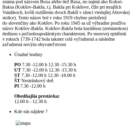
známa pod názvom Boxa alebo tiež Baxa, no najmä ako Koksó-
Baksa (Kokšov-Bakša, t.j. Bakša pri Kokšove, čiže pri terajších
Valalikoch, kvôli rozlíšeniu dvoch Bakší v rámci vtedajšej Abovskej
stolice). Tento názov bol v roku 1919 chybne preložený
do slovenčiny ako Kokšov. Po roku 1945 sa už výhradne používa
názov Kokšov-Bakša. Kokšov-Bakša bola kuriálnou (zemianskou)
dedinou s poľnohospodárskym charakterom. Po morovej epidémii
v rokoch 1739-1742 bola takmer celá vyľudnená a následne
zaľudnená novým obyvateľstvom
Úradné hodiny
PO
7.30 -12.00 h 12.30 -15.30 h
UT
7.30 -12.00 h 12.30 -15.30 h
ST
7.30 -12.00 h 12.30 -18.00 h
ŠT
Nestránkový deň
PI
7.30 -12.00 h
Obedňajšia prestávka:
12.00 h - 12.30 h
Kde nás nájdete ?