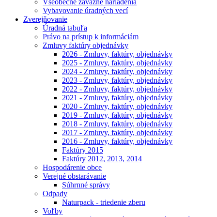
Všeobecne záväzné nariadenia
Vybavovanie úradných vecí
Zverejňovanie
Úradná tabuľa
Právo na prístup k informáciám
Zmluvy faktúry objednávky
2026 - Zmluvy, faktúry, objednávky
2025 - Zmluvy, faktúry, objednávky
2024 - Zmluvy, faktúry, objednávky
2023 - Zmluvy, faktúry, objednávky
2022 - Zmluvy, faktúry, objednávky
2021 - Zmluvy, faktúry, objednávky
2020 - Zmluvy, faktúry, objednávky
2019 - Zmluvy, faktúry, objednávky
2018 - Zmluvy, faktúry, objednávky
2017 - Zmluvy, faktúry, objednávky
2016 - Zmluvy, faktúry, objednávky
Faktúry 2015
Faktúry 2012, 2013, 2014
Hospodárenie obce
Verejné obstarávanie
Súhrnné správy
Odpady
Naturpack - triedenie zberu
Voľby