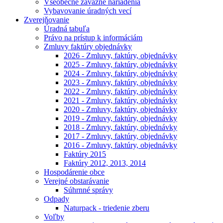
Všeobecne záväzné nariadenia
Vybavovanie úradných vecí
Zverejňovanie
Úradná tabuľa
Právo na prístup k informáciám
Zmluvy faktúry objednávky
2026 - Zmluvy, faktúry, objednávky
2025 - Zmluvy, faktúry, objednávky
2024 - Zmluvy, faktúry, objednávky
2023 - Zmluvy, faktúry, objednávky
2022 - Zmluvy, faktúry, objednávky
2021 - Zmluvy, faktúry, objednávky
2020 - Zmluvy, faktúry, objednávky
2019 - Zmluvy, faktúry, objednávky
2018 - Zmluvy, faktúry, objednávky
2017 - Zmluvy, faktúry, objednávky
2016 - Zmluvy, faktúry, objednávky
Faktúry 2015
Faktúry 2012, 2013, 2014
Hospodárenie obce
Verejné obstarávanie
Súhrnné správy
Odpady
Naturpack - triedenie zberu
Voľby