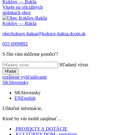
Kokšov — Bakša
Vitajte na oficiálnych
stránkach obce
Kokšov — Bakša
obeckoksov-baksa@koksov-baksa.dcom.sk
055 6999892
S čím vám môžeme pomôcť?
Hľadaný výraz
Hľadať
rozšírené vyhľadávanie
SK
Slovensky
SK
Slovensky
EN
English
Užitočné informácie,
Ktoré by vás mohli zaujímať…
PROJEKTY A DOTÁCIE
KULTÚRNY DOM - prenájom