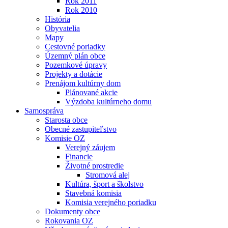
Rok 2011
Rok 2010
História
Obyvatelia
Mapy
Cestovné poriadky
Územný plán obce
Pozemkové úpravy
Projekty a dotácie
Prenájom kultúrny dom
Plánované akcie
Výzdoba kultúrneho domu
Samospráva
Starosta obce
Obecné zastupiteľstvo
Komisie OZ
Verejný záujem
Financie
Životné prostredie
Stromová alej
Kultúra, šport a školstvo
Stavebná komisia
Komisia verejného poriadku
Dokumenty obce
Rokovania OZ