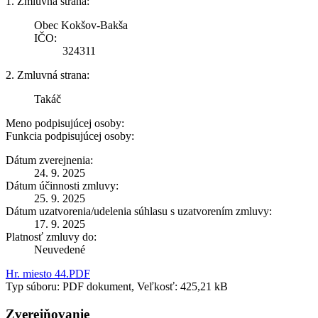
1. Zmluvná strana:
Obec Kokšov-Bakša
IČO:
324311
2. Zmluvná strana:
Takáč
Meno podpisujúcej osoby:
Funkcia podpisujúcej osoby:
Dátum zverejnenia:
24. 9. 2025
Dátum účinnosti zmluvy:
25. 9. 2025
Dátum uzatvorenia/udelenia súhlasu s uzatvorením zmluvy:
17. 9. 2025
Platnosť zmluvy do:
Neuvedené
Hr. miesto 44.PDF
Typ súboru: PDF dokument, Veľkosť: 425,21 kB
Zverejňovanie