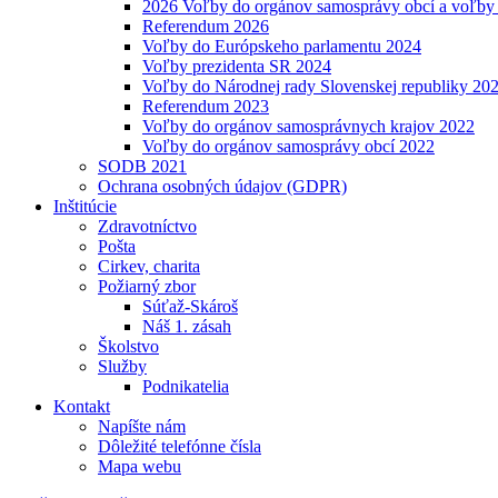
2026 Voľby do orgánov samosprávy obcí a voľby
Referendum 2026
Voľby do Európskeho parlamentu 2024
Voľby prezidenta SR 2024
Voľby do Národnej rady Slovenskej republiky 20
Referendum 2023
Voľby do orgánov samosprávnych krajov 2022
Voľby do orgánov samosprávy obcí 2022
SODB 2021
Ochrana osobných údajov (GDPR)
Inštitúcie
Zdravotníctvo
Pošta
Cirkev, charita
Požiarný zbor
Súťaž-Skároš
Náš 1. zásah
Školstvo
Služby
Podnikatelia
Kontakt
Napíšte nám
Dôležité telefónne čísla
Mapa webu