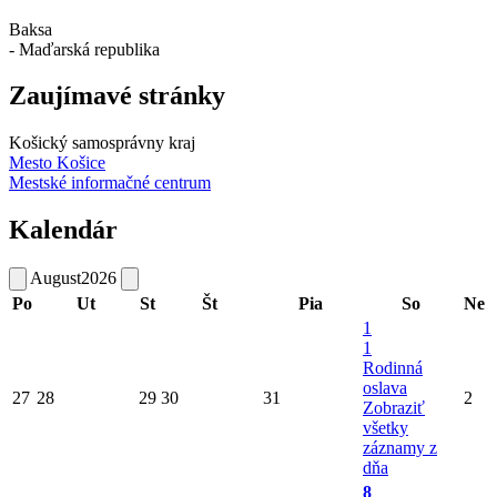
Baksa
- Maďarská republika
Zaujímavé stránky
Košický samosprávny kraj
Mesto Košice
Mestské informačné centrum
Kalendár
August
2026
Po
Ut
St
Št
Pia
So
Ne
1
1
Rodinná
oslava
27
28
29
30
31
2
Zobraziť
všetky
záznamy z
dňa
8