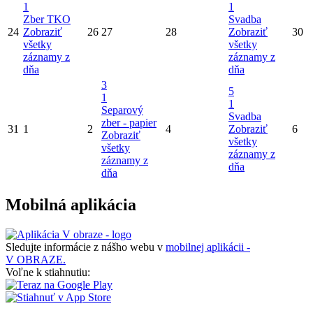
1
1
Zber TKO
Svadba
24
Zobraziť
26
27
28
Zobraziť
30
všetky
všetky
záznamy z
záznamy z
dňa
dňa
3
5
1
1
Separový
Svadba
zber - papier
31
1
2
4
Zobraziť
6
Zobraziť
všetky
všetky
záznamy z
záznamy z
dňa
dňa
Mobilná aplikácia
Sledujte informácie z nášho webu v
mobilnej aplikácii -
V OBRAZE.
Voľne k stiahnutiu: