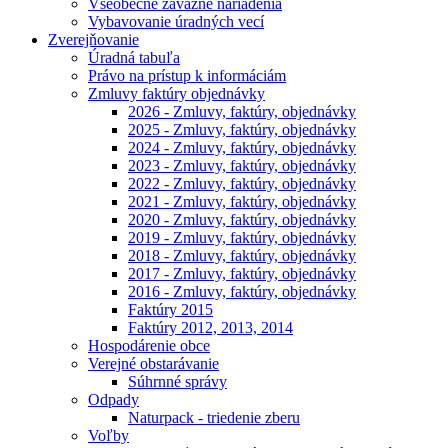
Všeobecne záväzné nariadenia
Vybavovanie úradných vecí
Zverejňovanie
Úradná tabuľa
Právo na prístup k informáciám
Zmluvy faktúry objednávky
2026 - Zmluvy, faktúry, objednávky
2025 - Zmluvy, faktúry, objednávky
2024 - Zmluvy, faktúry, objednávky
2023 - Zmluvy, faktúry, objednávky
2022 - Zmluvy, faktúry, objednávky
2021 - Zmluvy, faktúry, objednávky
2020 - Zmluvy, faktúry, objednávky
2019 - Zmluvy, faktúry, objednávky
2018 - Zmluvy, faktúry, objednávky
2017 - Zmluvy, faktúry, objednávky
2016 - Zmluvy, faktúry, objednávky
Faktúry 2015
Faktúry 2012, 2013, 2014
Hospodárenie obce
Verejné obstarávanie
Súhrnné správy
Odpady
Naturpack - triedenie zberu
Voľby