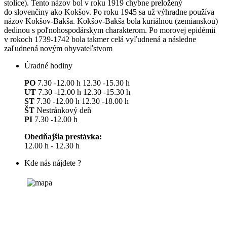
stolice). Tento názov bol v roku 1919 chybne preložený
do slovenčiny ako Kokšov. Po roku 1945 sa už výhradne používa
názov Kokšov-Bakša. Kokšov-Bakša bola kuriálnou (zemianskou)
dedinou s poľnohospodárskym charakterom. Po morovej epidémii
v rokoch 1739-1742 bola takmer celá vyľudnená a následne
zaľudnená novým obyvateľstvom
Úradné hodiny
PO
7.30 -12.00 h 12.30 -15.30 h
UT
7.30 -12.00 h 12.30 -15.30 h
ST
7.30 -12.00 h 12.30 -18.00 h
ŠT
Nestránkový deň
PI
7.30 -12.00 h
Obedňajšia prestávka:
12.00 h - 12.30 h
Kde nás nájdete ?