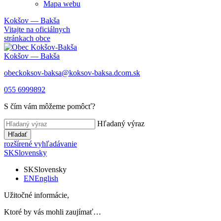
Mapa webu
Kokšov — Bakša
Vitajte na oficiálnych
stránkach obce
Kokšov — Bakša
obeckoksov-baksa@koksov-baksa.dcom.sk
055 6999892
S čím vám môžeme pomôcť?
Hľadaný výraz
Hľadať
rozšírené vyhľadávanie
SK
Slovensky
SK
Slovensky
EN
English
Užitočné informácie,
Ktoré by vás mohli zaujímať…