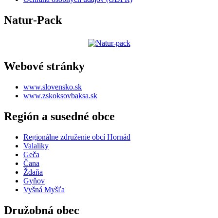
Natur-Pack
Webové stránky
www.slovensko.sk
www.zskoksovbaksa.sk
Región a susedné obce
Regionálne združenie obcí Hornád
Valaliky
Geča
Čana
Ždaňa
Gyňov
Vyšná Myšľa
Družobná obec