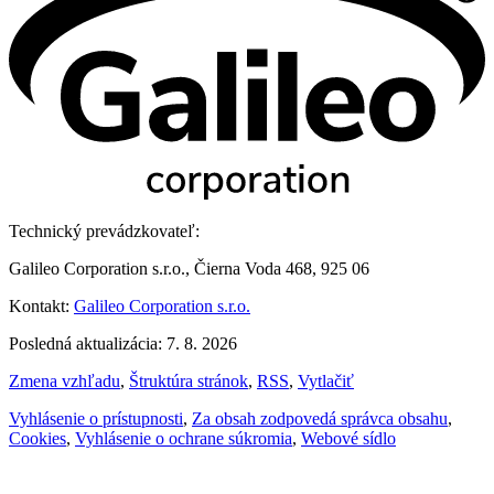
Technický prevádzkovateľ:
Galileo Corporation s.r.o., Čierna Voda 468, 925 06
Kontakt:
Galileo Corporation s.r.o.
Posledná aktualizácia: 7. 8. 2026
Zmena vzhľadu
,
Štruktúra stránok
,
RSS
,
Vytlačiť
Vyhlásenie o prístupnosti
,
Za obsah zodpovedá správca obsahu
,
Cookies
,
Vyhlásenie o ochrane súkromia
,
Webové sídlo