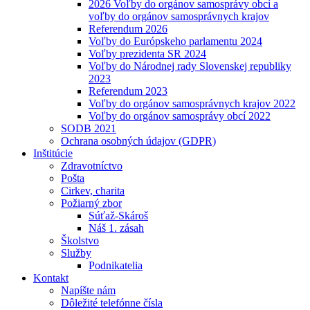
2026 Voľby do orgánov samosprávy obcí a
voľby do orgánov samosprávnych krajov
Referendum 2026
Voľby do Európskeho parlamentu 2024
Voľby prezidenta SR 2024
Voľby do Národnej rady Slovenskej republiky
2023
Referendum 2023
Voľby do orgánov samosprávnych krajov 2022
Voľby do orgánov samosprávy obcí 2022
SODB 2021
Ochrana osobných údajov (GDPR)
Inštitúcie
Zdravotníctvo
Pošta
Cirkev, charita
Požiarný zbor
Súťaž-Skároš
Náš 1. zásah
Školstvo
Služby
Podnikatelia
Kontakt
Napíšte nám
Dôležité telefónne čísla