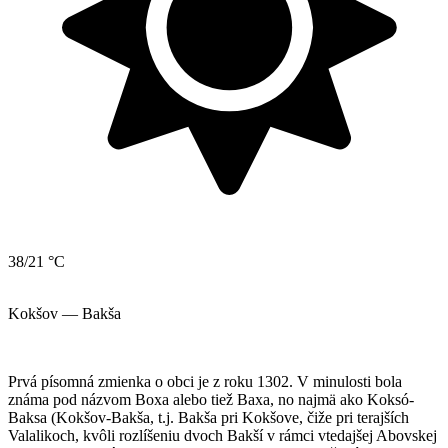
38/21 °C
Kokšov — Bakša
Prvá písomná zmienka o obci je z roku 1302. V minulosti bola
známa pod názvom Boxa alebo tiež Baxa, no najmä ako Koksó-
Baksa (Kokšov-Bakša, t.j. Bakša pri Kokšove, čiže pri terajších
Valalikoch, kvôli rozlíšeniu dvoch Bakší v rámci vtedajšej Abovskej