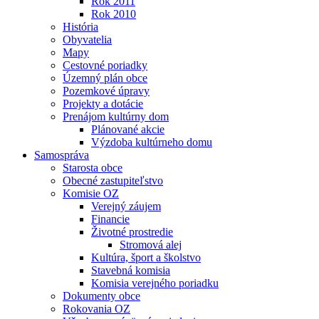
Rok 2011
Rok 2010
História
Obyvatelia
Mapy
Cestovné poriadky
Územný plán obce
Pozemkové úpravy
Projekty a dotácie
Prenájom kultúrny dom
Plánované akcie
Výzdoba kultúrneho domu
Samospráva
Starosta obce
Obecné zastupiteľstvo
Komisie OZ
Verejný záujem
Financie
Životné prostredie
Stromová alej
Kultúra, šport a školstvo
Stavebná komisia
Komisia verejného poriadku
Dokumenty obce
Rokovania OZ