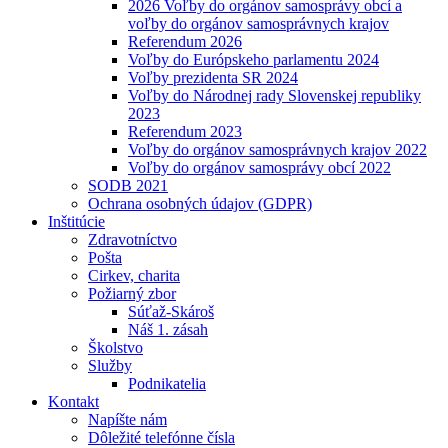
2026 Voľby do orgánov samosprávy obcí a
voľby do orgánov samosprávnych krajov
Referendum 2026
Voľby do Európskeho parlamentu 2024
Voľby prezidenta SR 2024
Voľby do Národnej rady Slovenskej republiky
2023
Referendum 2023
Voľby do orgánov samosprávnych krajov 2022
Voľby do orgánov samosprávy obcí 2022
SODB 2021
Ochrana osobných údajov (GDPR)
Inštitúcie
Zdravotníctvo
Pošta
Cirkev, charita
Požiarný zbor
Súťaž-Skároš
Náš 1. zásah
Školstvo
Služby
Podnikatelia
Kontakt
Napíšte nám
Dôležité telefónne čísla