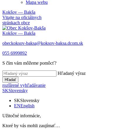
Mapa webu
Kokšov — Bakša
Vitajte na oficiálnych
stránkach obce
Kokšov — Bakša
obeckoksov-baksa@koksov-baksa.dcom.sk
055 6999892
S čím vám môžeme pomôcť?
Hľadaný výraz
Hľadať
rozšírené vyhľadávanie
SK
Slovensky
SK
Slovensky
EN
English
Užitočné informácie,
Ktoré by vás mohli zaujímať…