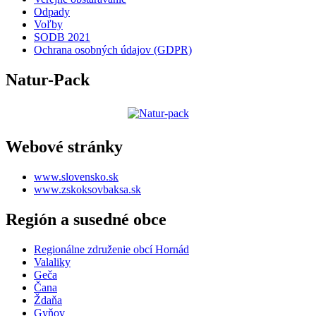
Odpady
Voľby
SODB 2021
Ochrana osobných údajov (GDPR)
Natur-Pack
Webové stránky
www.slovensko.sk
www.zskoksovbaksa.sk
Región a susedné obce
Regionálne združenie obcí Hornád
Valaliky
Geča
Čana
Ždaňa
Gyňov