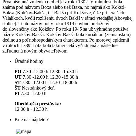
Prvá písomná zmienka o obci je z roku 1302. V minulosti bola
známa pod názvom Boxa alebo tiež Baxa, no najmä ako Koksó-
Baksa (Kokšov-Bakša, t.j. Bakša pri Kokšove, čiže pri terajších
Valalikoch, kvôli rozlíšeniu dvoch Bakší v rámci vtedajšej Abovskej
stolice). Tento názov bol v roku 1919 chybne preložený
do slovenčiny ako Kokšov. Po roku 1945 sa už výhradne používa
názov Kokšov-Bakša. Kokšov-Bakša bola kuriálnou (zemianskou)
dedinou s poľnohospodárskym charakterom. Po morovej epidémii
v rokoch 1739-1742 bola takmer celá vyľudnená a následne
zaľudnená novým obyvateľstvom
Úradné hodiny
PO
7.30 -12.00 h 12.30 -15.30 h
UT
7.30 -12.00 h 12.30 -15.30 h
ST
7.30 -12.00 h 12.30 -18.00 h
ŠT
Nestránkový deň
PI
7.30 -12.00 h
Obedňajšia prestávka:
12.00 h - 12.30 h
Kde nás nájdete ?