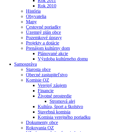
Rok 2011
Rok 2010
História
Obyvatelia
Mapy
Cestovné poriadky
Územný plán obce
Pozemkové úpravy
Projekty a dotácie
Prenájom kultúrny dom
Plánované akcie
Výzdoba kultúrneho domu
Samospráva
Starosta obce
Obecné zastupiteľstvo
Komisie OZ
Verejný záujem
Financie
Životné prostredie
Stromová alej
Kultúra, šport a školstvo
Stavebná komisia
Komisia verejného poriadku
Dokumenty obce
Rokovania OZ