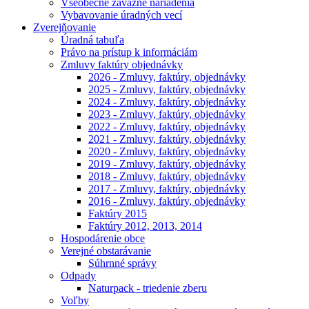
Všeobecne záväzné nariadenia
Vybavovanie úradných vecí
Zverejňovanie
Úradná tabuľa
Právo na prístup k informáciám
Zmluvy faktúry objednávky
2026 - Zmluvy, faktúry, objednávky
2025 - Zmluvy, faktúry, objednávky
2024 - Zmluvy, faktúry, objednávky
2023 - Zmluvy, faktúry, objednávky
2022 - Zmluvy, faktúry, objednávky
2021 - Zmluvy, faktúry, objednávky
2020 - Zmluvy, faktúry, objednávky
2019 - Zmluvy, faktúry, objednávky
2018 - Zmluvy, faktúry, objednávky
2017 - Zmluvy, faktúry, objednávky
2016 - Zmluvy, faktúry, objednávky
Faktúry 2015
Faktúry 2012, 2013, 2014
Hospodárenie obce
Verejné obstarávanie
Súhrnné správy
Odpady
Naturpack - triedenie zberu
Voľby