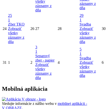
všetky
záznamy z
záznamy z
dňa
dňa
25
29
1
1
Zber TKO
Svadba
24
Zobraziť
26
27
28
Zobraziť
30
všetky
všetky
záznamy z
záznamy z
dňa
dňa
3
5
1
1
Separový
Svadba
zber - papier
31
1
2
4
Zobraziť
6
Zobraziť
všetky
všetky
záznamy z
záznamy z
dňa
dňa
Mobilná aplikácia
Sledujte informácie z nášho webu v
mobilnej aplikácii -
V OBRAZE.