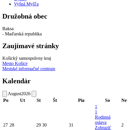
Vyšná Myšľa
Družobná obec
Baksa
- Maďarská republika
Zaujímavé stránky
Košický samosprávny kraj
Mesto Košice
Mestské informačné centrum
Kalendár
August
2026
Po
Ut
St
Št
Pia
So
Ne
1
1
Rodinná
oslava
27
28
29
30
31
2
Zobraziť