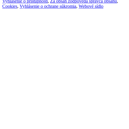
Vyhlásenie o prístupnosti
,
Za obsah zodpovedá správca obsahu
,
Cookies
,
Vyhlásenie o ochrane súkromia
,
Webové sídlo