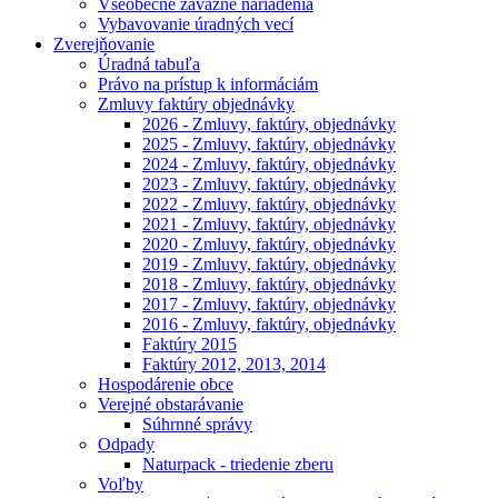
Všeobecne záväzné nariadenia
Vybavovanie úradných vecí
Zverejňovanie
Úradná tabuľa
Právo na prístup k informáciám
Zmluvy faktúry objednávky
2026 - Zmluvy, faktúry, objednávky
2025 - Zmluvy, faktúry, objednávky
2024 - Zmluvy, faktúry, objednávky
2023 - Zmluvy, faktúry, objednávky
2022 - Zmluvy, faktúry, objednávky
2021 - Zmluvy, faktúry, objednávky
2020 - Zmluvy, faktúry, objednávky
2019 - Zmluvy, faktúry, objednávky
2018 - Zmluvy, faktúry, objednávky
2017 - Zmluvy, faktúry, objednávky
2016 - Zmluvy, faktúry, objednávky
Faktúry 2015
Faktúry 2012, 2013, 2014
Hospodárenie obce
Verejné obstarávanie
Súhrnné správy
Odpady
Naturpack - triedenie zberu
Voľby