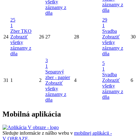
všetky
záznamy z
záznamy z
dňa
dňa
25
29
1
1
Zber TKO
Svadba
24
Zobraziť
26
27
28
Zobraziť
30
všetky
všetky
záznamy z
záznamy z
dňa
dňa
3
5
1
1
Separový
Svadba
zber - papier
31
1
2
4
Zobraziť
6
Zobraziť
všetky
všetky
záznamy z
záznamy z
dňa
dňa
Mobilná aplikácia
Sledujte informácie z nášho webu v
mobilnej aplikácii -
V OBRAZE.