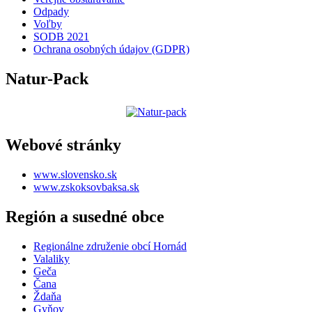
Odpady
Voľby
SODB 2021
Ochrana osobných údajov (GDPR)
Natur-Pack
Webové stránky
www.slovensko.sk
www.zskoksovbaksa.sk
Región a susedné obce
Regionálne združenie obcí Hornád
Valaliky
Geča
Čana
Ždaňa
Gyňov