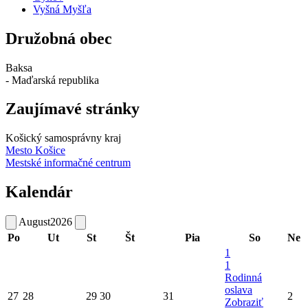
Vyšná Myšľa
Družobná obec
Baksa
- Maďarská republika
Zaujímavé stránky
Košický samosprávny kraj
Mesto Košice
Mestské informačné centrum
Kalendár
August
2026
Po
Ut
St
Št
Pia
So
Ne
1
1
Rodinná
oslava
27
28
29
30
31
2
Zobraziť