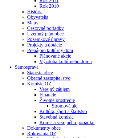
Rok 2011
Rok 2010
História
Obyvatelia
Mapy
Cestovné poriadky
Územný plán obce
Pozemkové úpravy
Projekty a dotácie
Prenájom kultúrny dom
Plánované akcie
Výzdoba kultúrneho domu
Samospráva
Starosta obce
Obecné zastupiteľstvo
Komisie OZ
Verejný záujem
Financie
Životné prostredie
Stromová alej
Kultúra, šport a školstvo
Stavebná komisia
Komisia verejného poriadku
Dokumenty obce
Rokovania OZ