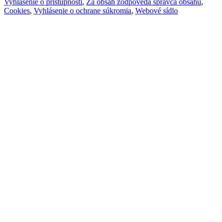
Vyhlásenie o prístupnosti
,
Za obsah zodpovedá správca obsahu
,
Cookies
,
Vyhlásenie o ochrane súkromia
,
Webové sídlo