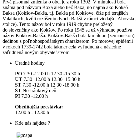
Prvá písomná zmienka o obci je z roku 1302. V minulosti bola
známa pod názvom Boxa alebo tiež Baxa, no najmä ako Koksó-
Baksa (Kokšov-Bakša, t.j. Bakša pri Kokšove, čiže pri terajších
Valalikoch, kvôli rozlíšeniu dvoch Bakší v rámci vtedajšej Abovskej
stolice). Tento názov bol v roku 1919 chybne preložený
do slovenčiny ako Kokšov. Po roku 1945 sa už výhradne používa
názov Kokšov-Bakša. Kokšov-Bakša bola kuriálnou (zemianskou)
dedinou s poľnohospodárskym charakterom. Po morovej epidémii
v rokoch 1739-1742 bola takmer celá vyľudnená a následne
zaľudnená novým obyvateľstvom
Úradné hodiny
PO
7.30 -12.00 h 12.30 -15.30 h
UT
7.30 -12.00 h 12.30 -15.30 h
ST
7.30 -12.00 h 12.30 -18.00 h
ŠT
Nestránkový deň
PI
7.30 -12.00 h
Obedňajšia prestávka:
12.00 h - 12.30 h
Kde nás nájdete ?