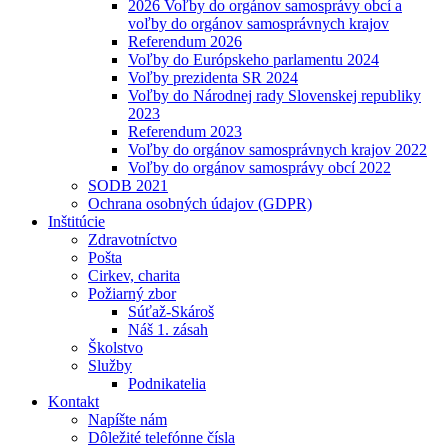
2026 Voľby do orgánov samosprávy obcí a
voľby do orgánov samosprávnych krajov
Referendum 2026
Voľby do Európskeho parlamentu 2024
Voľby prezidenta SR 2024
Voľby do Národnej rady Slovenskej republiky
2023
Referendum 2023
Voľby do orgánov samosprávnych krajov 2022
Voľby do orgánov samosprávy obcí 2022
SODB 2021
Ochrana osobných údajov (GDPR)
Inštitúcie
Zdravotníctvo
Pošta
Cirkev, charita
Požiarný zbor
Súťaž-Skároš
Náš 1. zásah
Školstvo
Služby
Podnikatelia
Kontakt
Napíšte nám
Dôležité telefónne čísla