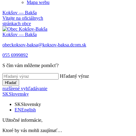
Mapa webu
Kokšov — Bakša
Vitajte na oficiálnych
stránkach obce
Kokšov — Bakša
obeckoksov-baksa@koksov-baksa.dcom.sk
055 6999892
S čím vám môžeme pomôcť?
Hľadaný výraz
Hľadať
rozšírené vyhľadávanie
SK
Slovensky
SK
Slovensky
EN
English
Užitočné informácie,
Ktoré by vás mohli zaujímať…