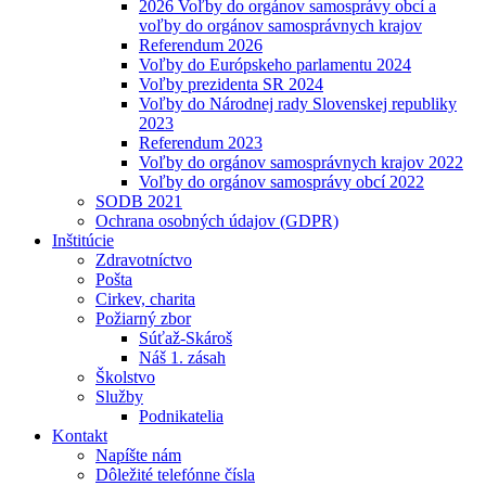
2026 Voľby do orgánov samosprávy obcí a
voľby do orgánov samosprávnych krajov
Referendum 2026
Voľby do Európskeho parlamentu 2024
Voľby prezidenta SR 2024
Voľby do Národnej rady Slovenskej republiky
2023
Referendum 2023
Voľby do orgánov samosprávnych krajov 2022
Voľby do orgánov samosprávy obcí 2022
SODB 2021
Ochrana osobných údajov (GDPR)
Inštitúcie
Zdravotníctvo
Pošta
Cirkev, charita
Požiarný zbor
Súťaž-Skároš
Náš 1. zásah
Školstvo
Služby
Podnikatelia
Kontakt
Napíšte nám
Dôležité telefónne čísla