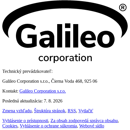
Technický prevádzkovateľ:
Galileo Corporation s.r.o., Čierna Voda 468, 925 06
Kontakt:
Galileo Corporation s.r.o.
Posledná aktualizácia: 7. 8. 2026
Zmena vzhľadu
,
Štruktúra stránok
,
RSS
,
Vytlačiť
Vyhlásenie o prístupnosti
,
Za obsah zodpovedá správca obsahu
,
Cookies
,
Vyhlásenie o ochrane súkromia
,
Webové sídlo