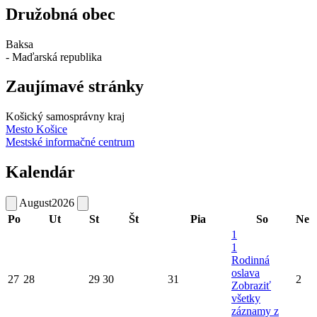
Družobná obec
Baksa
- Maďarská republika
Zaujímavé stránky
Košický samosprávny kraj
Mesto Košice
Mestské informačné centrum
Kalendár
August
2026
Po
Ut
St
Št
Pia
So
Ne
1
1
Rodinná
oslava
27
28
29
30
31
2
Zobraziť
všetky
záznamy z