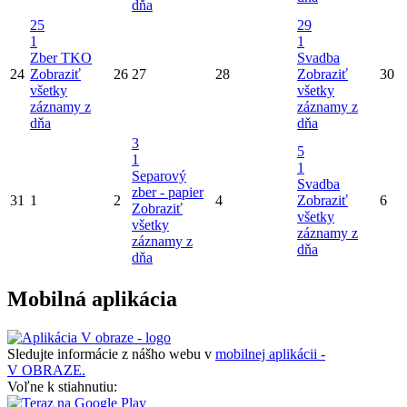
dňa
25
29
1
1
Zber TKO
Svadba
24
Zobraziť
26
27
28
Zobraziť
30
všetky
všetky
záznamy z
záznamy z
dňa
dňa
3
5
1
1
Separový
Svadba
zber - papier
31
1
2
4
Zobraziť
6
Zobraziť
všetky
všetky
záznamy z
záznamy z
dňa
dňa
Mobilná aplikácia
Sledujte informácie z nášho webu v
mobilnej aplikácii -
V OBRAZE.
Voľne k stiahnutiu: