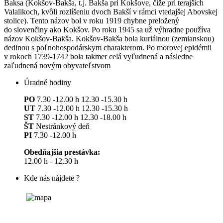
Baksa (Kokšov-Bakša, t.j. Bakša pri Kokšove, čiže pri terajších
Valalikoch, kvôli rozlíšeniu dvoch Bakší v rámci vtedajšej Abovskej
stolice). Tento názov bol v roku 1919 chybne preložený
do slovenčiny ako Kokšov. Po roku 1945 sa už výhradne používa
názov Kokšov-Bakša. Kokšov-Bakša bola kuriálnou (zemianskou)
dedinou s poľnohospodárskym charakterom. Po morovej epidémii
v rokoch 1739-1742 bola takmer celá vyľudnená a následne
zaľudnená novým obyvateľstvom
Úradné hodiny
PO
7.30 -12.00 h 12.30 -15.30 h
UT
7.30 -12.00 h 12.30 -15.30 h
ST
7.30 -12.00 h 12.30 -18.00 h
ŠT
Nestránkový deň
PI
7.30 -12.00 h
Obedňajšia prestávka:
12.00 h - 12.30 h
Kde nás nájdete ?