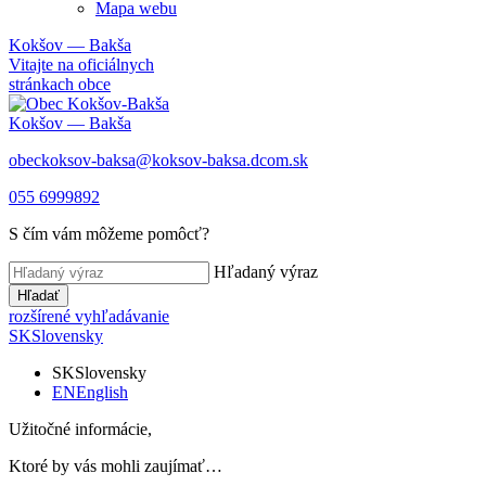
Mapa webu
Kokšov — Bakša
Vitajte na oficiálnych
stránkach obce
Kokšov — Bakša
obeckoksov-baksa@koksov-baksa.dcom.sk
055 6999892
S čím vám môžeme pomôcť?
Hľadaný výraz
Hľadať
rozšírené vyhľadávanie
SK
Slovensky
SK
Slovensky
EN
English
Užitočné informácie,
Ktoré by vás mohli zaujímať…