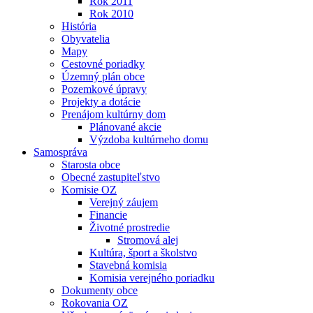
Rok 2011
Rok 2010
História
Obyvatelia
Mapy
Cestovné poriadky
Územný plán obce
Pozemkové úpravy
Projekty a dotácie
Prenájom kultúrny dom
Plánované akcie
Výzdoba kultúrneho domu
Samospráva
Starosta obce
Obecné zastupiteľstvo
Komisie OZ
Verejný záujem
Financie
Životné prostredie
Stromová alej
Kultúra, šport a školstvo
Stavebná komisia
Komisia verejného poriadku
Dokumenty obce
Rokovania OZ