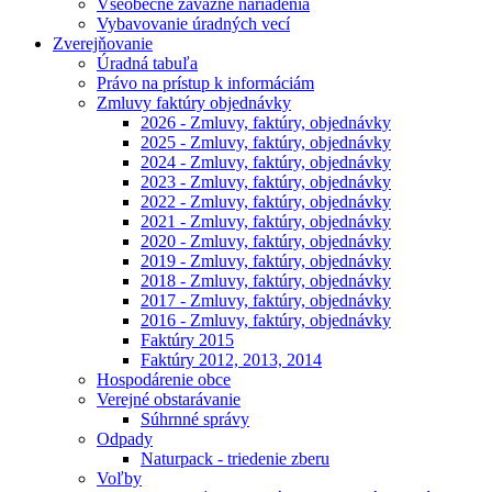
Všeobecne záväzné nariadenia
Vybavovanie úradných vecí
Zverejňovanie
Úradná tabuľa
Právo na prístup k informáciám
Zmluvy faktúry objednávky
2026 - Zmluvy, faktúry, objednávky
2025 - Zmluvy, faktúry, objednávky
2024 - Zmluvy, faktúry, objednávky
2023 - Zmluvy, faktúry, objednávky
2022 - Zmluvy, faktúry, objednávky
2021 - Zmluvy, faktúry, objednávky
2020 - Zmluvy, faktúry, objednávky
2019 - Zmluvy, faktúry, objednávky
2018 - Zmluvy, faktúry, objednávky
2017 - Zmluvy, faktúry, objednávky
2016 - Zmluvy, faktúry, objednávky
Faktúry 2015
Faktúry 2012, 2013, 2014
Hospodárenie obce
Verejné obstarávanie
Súhrnné správy
Odpady
Naturpack - triedenie zberu
Voľby