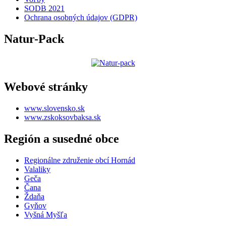
SODB 2021
Ochrana osobných údajov (GDPR)
Natur-Pack
Webové stránky
www.slovensko.sk
www.zskoksovbaksa.sk
Región a susedné obce
Regionálne združenie obcí Hornád
Valaliky
Geča
Čana
Ždaňa
Gyňov
Vyšná Myšľa