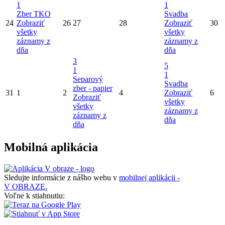
1
1
Zber TKO
Svadba
24
Zobraziť
26
27
28
Zobraziť
30
všetky
všetky
záznamy z
záznamy z
dňa
dňa
3
5
1
1
Separový
Svadba
zber - papier
31
1
2
4
Zobraziť
6
Zobraziť
všetky
všetky
záznamy z
záznamy z
dňa
dňa
Mobilná aplikácia
Sledujte informácie z nášho webu v
mobilnej aplikácii -
V OBRAZE.
Voľne k stiahnutiu: