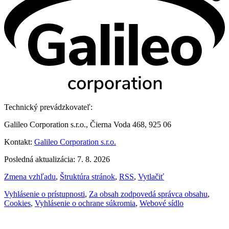
Technický prevádzkovateľ:
Galileo Corporation s.r.o., Čierna Voda 468, 925 06
Kontakt:
Galileo Corporation s.r.o.
Posledná aktualizácia: 7. 8. 2026
Zmena vzhľadu
,
Štruktúra stránok
,
RSS
,
Vytlačiť
Vyhlásenie o prístupnosti
,
Za obsah zodpovedá správca obsahu
,
Cookies
,
Vyhlásenie o ochrane súkromia
,
Webové sídlo