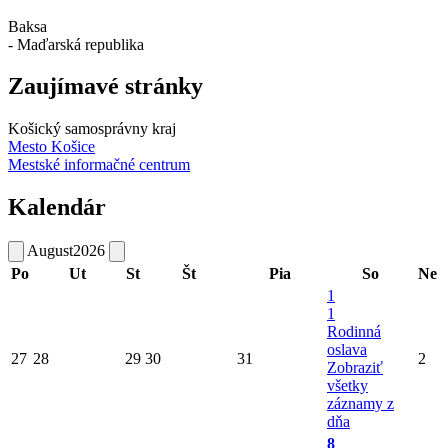
Baksa
- Maďarská republika
Zaujímavé stránky
Košický samosprávny kraj
Mesto Košice
Mestské informačné centrum
Kalendár
August
2026
Po
Ut
St
Št
Pia
So
Ne
1
1
Rodinná
oslava
27
28
29
30
31
2
Zobraziť
všetky
záznamy z
dňa
8