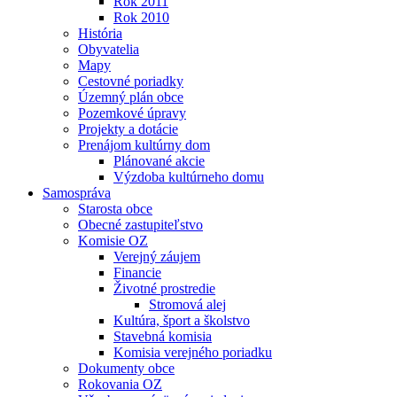
Rok 2011
Rok 2010
História
Obyvatelia
Mapy
Cestovné poriadky
Územný plán obce
Pozemkové úpravy
Projekty a dotácie
Prenájom kultúrny dom
Plánované akcie
Výzdoba kultúrneho domu
Samospráva
Starosta obce
Obecné zastupiteľstvo
Komisie OZ
Verejný záujem
Financie
Životné prostredie
Stromová alej
Kultúra, šport a školstvo
Stavebná komisia
Komisia verejného poriadku
Dokumenty obce
Rokovania OZ