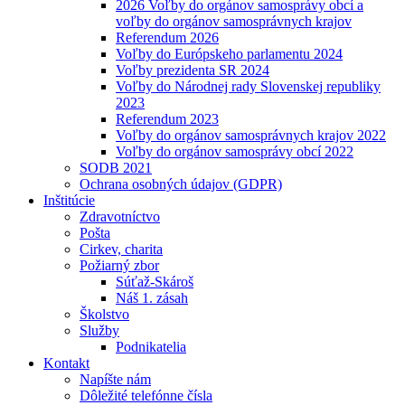
2026 Voľby do orgánov samosprávy obcí a
voľby do orgánov samosprávnych krajov
Referendum 2026
Voľby do Európskeho parlamentu 2024
Voľby prezidenta SR 2024
Voľby do Národnej rady Slovenskej republiky
2023
Referendum 2023
Voľby do orgánov samosprávnych krajov 2022
Voľby do orgánov samosprávy obcí 2022
SODB 2021
Ochrana osobných údajov (GDPR)
Inštitúcie
Zdravotníctvo
Pošta
Cirkev, charita
Požiarný zbor
Súťaž-Skároš
Náš 1. zásah
Školstvo
Služby
Podnikatelia
Kontakt
Napíšte nám
Dôležité telefónne čísla