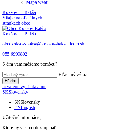
Mapa webu
Kokšov — Bakša
Vitajte na oficiálnych
stránkach obce
Kokšov — Bakša
obeckoksov-baksa@koksov-baksa.dcom.sk
055 6999892
S čím vám môžeme pomôcť?
Hľadaný výraz
Hľadať
rozšírené vyhľadávanie
SK
Slovensky
SK
Slovensky
EN
English
Užitočné informácie,
Ktoré by vás mohli zaujímať…