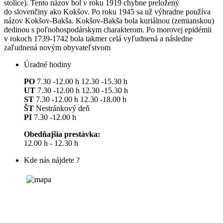
stolice). Tento názov bol v roku 1919 chybne preložený
do slovenčiny ako Kokšov. Po roku 1945 sa už výhradne používa
názov Kokšov-Bakša. Kokšov-Bakša bola kuriálnou (zemianskou)
dedinou s poľnohospodárskym charakterom. Po morovej epidémii
v rokoch 1739-1742 bola takmer celá vyľudnená a následne
zaľudnená novým obyvateľstvom
Úradné hodiny
PO
7.30 -12.00 h 12.30 -15.30 h
UT
7.30 -12.00 h 12.30 -15.30 h
ST
7.30 -12.00 h 12.30 -18.00 h
ŠT
Nestránkový deň
PI
7.30 -12.00 h
Obedňajšia prestávka:
12.00 h - 12.30 h
Kde nás nájdete ?