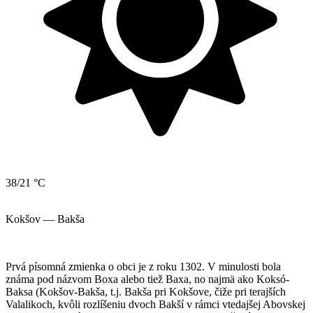
38/21 °C
Kokšov — Bakša
Prvá písomná zmienka o obci je z roku 1302. V minulosti bola
známa pod názvom Boxa alebo tiež Baxa, no najmä ako Koksó-
Baksa (Kokšov-Bakša, t.j. Bakša pri Kokšove, čiže pri terajších
Valalikoch, kvôli rozlíšeniu dvoch Bakší v rámci vtedajšej Abovskej