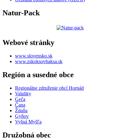
Natur-Pack
Webové stránky
www.slovensko.sk
www.zskoksovbaksa.sk
Región a susedné obce
Regionálne združenie obcí Hornád
Valaliky
Geča
Čana
Ždaňa
Gyňov
Vyšná Myšľa
Družobná obec