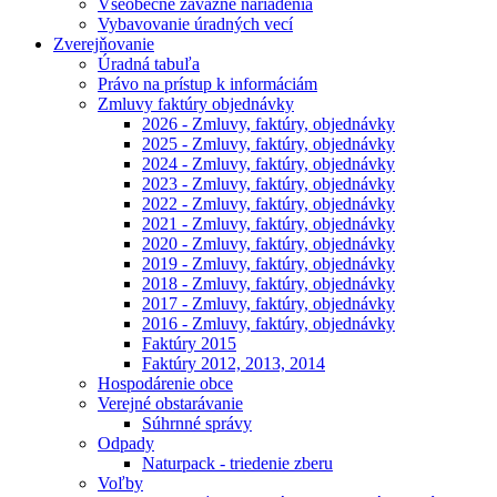
Všeobecne záväzné nariadenia
Vybavovanie úradných vecí
Zverejňovanie
Úradná tabuľa
Právo na prístup k informáciám
Zmluvy faktúry objednávky
2026 - Zmluvy, faktúry, objednávky
2025 - Zmluvy, faktúry, objednávky
2024 - Zmluvy, faktúry, objednávky
2023 - Zmluvy, faktúry, objednávky
2022 - Zmluvy, faktúry, objednávky
2021 - Zmluvy, faktúry, objednávky
2020 - Zmluvy, faktúry, objednávky
2019 - Zmluvy, faktúry, objednávky
2018 - Zmluvy, faktúry, objednávky
2017 - Zmluvy, faktúry, objednávky
2016 - Zmluvy, faktúry, objednávky
Faktúry 2015
Faktúry 2012, 2013, 2014
Hospodárenie obce
Verejné obstarávanie
Súhrnné správy
Odpady
Naturpack - triedenie zberu
Voľby