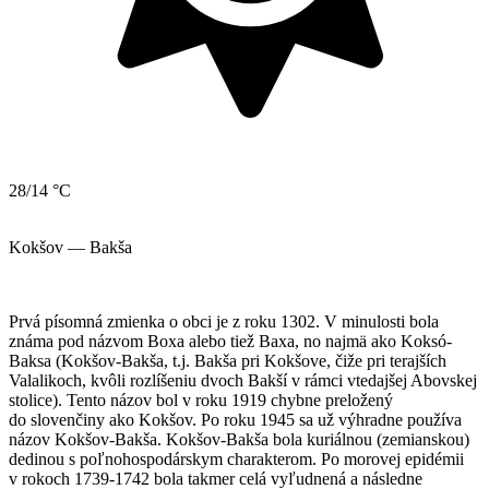
28/14 °C
Kokšov — Bakša
Prvá písomná zmienka o obci je z roku 1302. V minulosti bola
známa pod názvom Boxa alebo tiež Baxa, no najmä ako Koksó-
Baksa (Kokšov-Bakša, t.j. Bakša pri Kokšove, čiže pri terajších
Valalikoch, kvôli rozlíšeniu dvoch Bakší v rámci vtedajšej Abovskej
stolice). Tento názov bol v roku 1919 chybne preložený
do slovenčiny ako Kokšov. Po roku 1945 sa už výhradne používa
názov Kokšov-Bakša. Kokšov-Bakša bola kuriálnou (zemianskou)
dedinou s poľnohospodárskym charakterom. Po morovej epidémii
v rokoch 1739-1742 bola takmer celá vyľudnená a následne