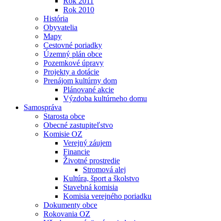
Rok 2011
Rok 2010
História
Obyvatelia
Mapy
Cestovné poriadky
Územný plán obce
Pozemkové úpravy
Projekty a dotácie
Prenájom kultúrny dom
Plánované akcie
Výzdoba kultúrneho domu
Samospráva
Starosta obce
Obecné zastupiteľstvo
Komisie OZ
Verejný záujem
Financie
Životné prostredie
Stromová alej
Kultúra, šport a školstvo
Stavebná komisia
Komisia verejného poriadku
Dokumenty obce
Rokovania OZ