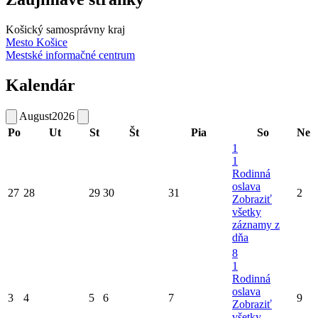
Košický samosprávny kraj
Mesto Košice
Mestské informačné centrum
Kalendár
August
2026
Po
Ut
St
Št
Pia
So
Ne
1
1
Rodinná
oslava
27
28
29
30
31
2
Zobraziť
všetky
záznamy z
dňa
8
1
Rodinná
oslava
3
4
5
6
7
9
Zobraziť
všetky