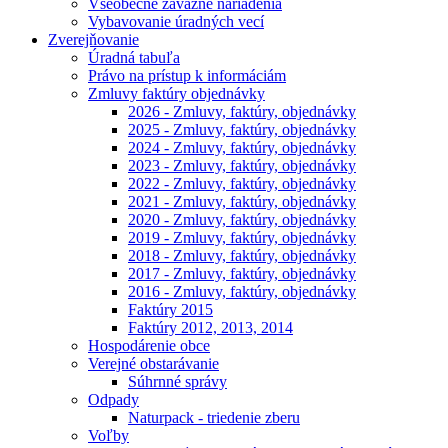
Všeobecne záväzné nariadenia
Vybavovanie úradných vecí
Zverejňovanie
Úradná tabuľa
Právo na prístup k informáciám
Zmluvy faktúry objednávky
2026 - Zmluvy, faktúry, objednávky
2025 - Zmluvy, faktúry, objednávky
2024 - Zmluvy, faktúry, objednávky
2023 - Zmluvy, faktúry, objednávky
2022 - Zmluvy, faktúry, objednávky
2021 - Zmluvy, faktúry, objednávky
2020 - Zmluvy, faktúry, objednávky
2019 - Zmluvy, faktúry, objednávky
2018 - Zmluvy, faktúry, objednávky
2017 - Zmluvy, faktúry, objednávky
2016 - Zmluvy, faktúry, objednávky
Faktúry 2015
Faktúry 2012, 2013, 2014
Hospodárenie obce
Verejné obstarávanie
Súhrnné správy
Odpady
Naturpack - triedenie zberu
Voľby