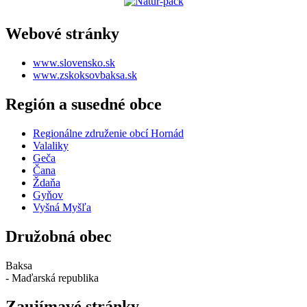
Webové stránky
www.slovensko.sk
www.zskoksovbaksa.sk
Región a susedné obce
Regionálne združenie obcí Hornád
Valaliky
Geča
Čana
Ždaňa
Gyňov
Vyšná Myšľa
Družobná obec
Baksa
- Maďarská republika
Zaujímavé stránky