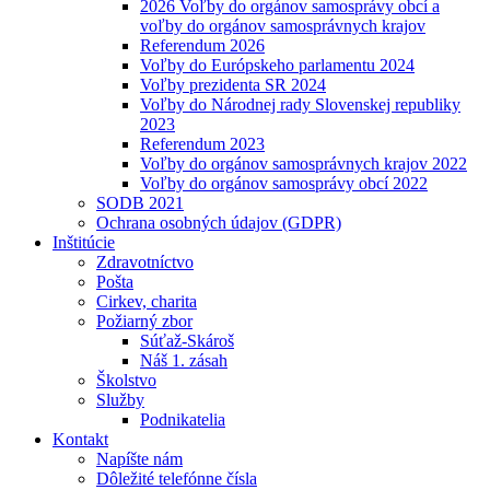
2026 Voľby do orgánov samosprávy obcí a
voľby do orgánov samosprávnych krajov
Referendum 2026
Voľby do Európskeho parlamentu 2024
Voľby prezidenta SR 2024
Voľby do Národnej rady Slovenskej republiky
2023
Referendum 2023
Voľby do orgánov samosprávnych krajov 2022
Voľby do orgánov samosprávy obcí 2022
SODB 2021
Ochrana osobných údajov (GDPR)
Inštitúcie
Zdravotníctvo
Pošta
Cirkev, charita
Požiarný zbor
Súťaž-Skároš
Náš 1. zásah
Školstvo
Služby
Podnikatelia
Kontakt
Napíšte nám
Dôležité telefónne čísla