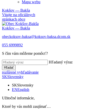
Mapa webu
Kokšov — Bakša
Vitajte na oficiálnych
stránkach obce
Kokšov — Bakša
obeckoksov-baksa@koksov-baksa.dcom.sk
055 6999892
S čím vám môžeme pomôcť?
Hľadaný výraz
Hľadať
rozšírené vyhľadávanie
SK
Slovensky
SK
Slovensky
EN
English
Užitočné informácie,
Ktoré by vás mohli zaujímať…