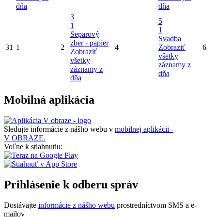
dňa
dňa
3
5
1
1
Separový
Svadba
zber - papier
31
1
2
4
Zobraziť
6
Zobraziť
všetky
všetky
záznamy z
záznamy z
dňa
dňa
Mobilná aplikácia
Sledujte informácie z nášho webu v
mobilnej aplikácii -
V OBRAZE.
Voľne k stiahnutiu:
Prihlásenie k odberu správ
Dostávajte
informácie z nášho webu
prostredníctvom SMS a e-
mailov