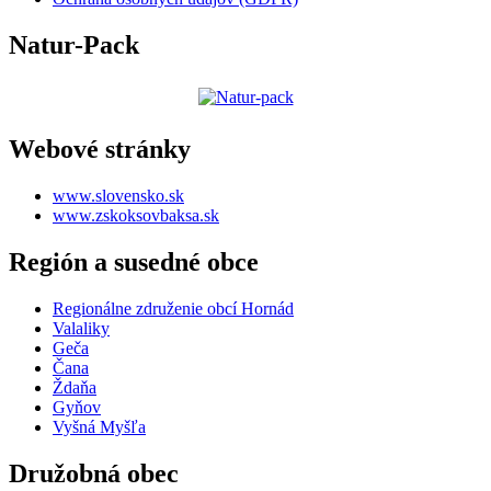
Natur-Pack
Webové stránky
www.slovensko.sk
www.zskoksovbaksa.sk
Región a susedné obce
Regionálne združenie obcí Hornád
Valaliky
Geča
Čana
Ždaňa
Gyňov
Vyšná Myšľa
Družobná obec