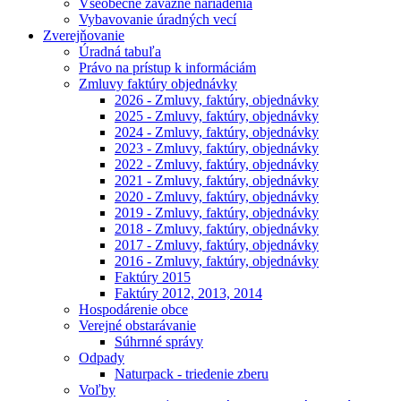
Všeobecne záväzné nariadenia
Vybavovanie úradných vecí
Zverejňovanie
Úradná tabuľa
Právo na prístup k informáciám
Zmluvy faktúry objednávky
2026 - Zmluvy, faktúry, objednávky
2025 - Zmluvy, faktúry, objednávky
2024 - Zmluvy, faktúry, objednávky
2023 - Zmluvy, faktúry, objednávky
2022 - Zmluvy, faktúry, objednávky
2021 - Zmluvy, faktúry, objednávky
2020 - Zmluvy, faktúry, objednávky
2019 - Zmluvy, faktúry, objednávky
2018 - Zmluvy, faktúry, objednávky
2017 - Zmluvy, faktúry, objednávky
2016 - Zmluvy, faktúry, objednávky
Faktúry 2015
Faktúry 2012, 2013, 2014
Hospodárenie obce
Verejné obstarávanie
Súhrnné správy
Odpady
Naturpack - triedenie zberu
Voľby