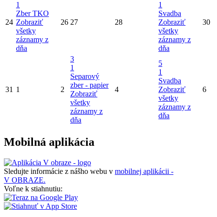
1
1
Zber TKO
Svadba
24
Zobraziť
26
27
28
Zobraziť
30
všetky
všetky
záznamy z
záznamy z
dňa
dňa
3
5
1
1
Separový
Svadba
zber - papier
31
1
2
4
Zobraziť
6
Zobraziť
všetky
všetky
záznamy z
záznamy z
dňa
dňa
Mobilná aplikácia
Sledujte informácie z nášho webu v
mobilnej aplikácii -
V OBRAZE.
Voľne k stiahnutiu: