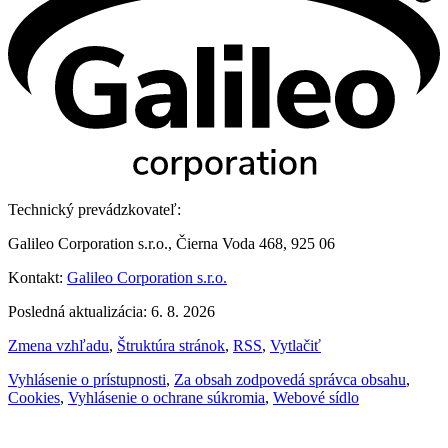
Technický prevádzkovateľ:
Galileo Corporation s.r.o., Čierna Voda 468, 925 06
Kontakt:
Galileo Corporation s.r.o.
Posledná aktualizácia: 6. 8. 2026
Zmena vzhľadu
,
Štruktúra stránok
,
RSS
,
Vytlačiť
Vyhlásenie o prístupnosti
,
Za obsah zodpovedá správca obsahu
,
Cookies
,
Vyhlásenie o ochrane súkromia
,
Webové sídlo