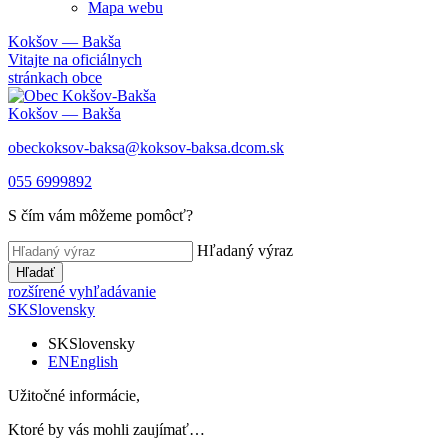
Mapa webu
Kokšov — Bakša
Vitajte na oficiálnych
stránkach obce
Kokšov — Bakša
obeckoksov-baksa@koksov-baksa.dcom.sk
055 6999892
S čím vám môžeme pomôcť?
Hľadaný výraz
Hľadať
rozšírené vyhľadávanie
SK
Slovensky
SK
Slovensky
EN
English
Užitočné informácie,
Ktoré by vás mohli zaujímať…