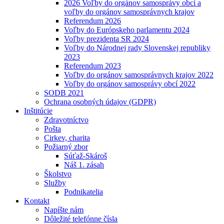
2026 Voľby do orgánov samosprávy obcí a
voľby do orgánov samosprávnych krajov
Referendum 2026
Voľby do Európskeho parlamentu 2024
Voľby prezidenta SR 2024
Voľby do Národnej rady Slovenskej republiky
2023
Referendum 2023
Voľby do orgánov samosprávnych krajov 2022
Voľby do orgánov samosprávy obcí 2022
SODB 2021
Ochrana osobných údajov (GDPR)
Inštitúcie
Zdravotníctvo
Pošta
Cirkev, charita
Požiarný zbor
Súťaž-Skároš
Náš 1. zásah
Školstvo
Služby
Podnikatelia
Kontakt
Napíšte nám
Dôležité telefónne čísla