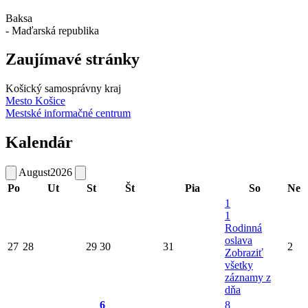
Baksa
- Maďarská republika
Zaujímavé stránky
Košický samosprávny kraj
Mesto Košice
Mestské informačné centrum
Kalendár
August
2026
Po
Ut
St
Št
Pia
So
Ne
1
1
Rodinná
oslava
27
28
29
30
31
2
Zobraziť
všetky
záznamy z
dňa
6
8