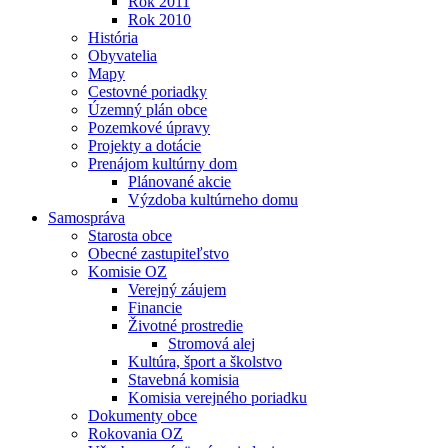
Rok 2011
Rok 2010
História
Obyvatelia
Mapy
Cestovné poriadky
Územný plán obce
Pozemkové úpravy
Projekty a dotácie
Prenájom kultúrny dom
Plánované akcie
Výzdoba kultúrneho domu
Samospráva
Starosta obce
Obecné zastupiteľstvo
Komisie OZ
Verejný záujem
Financie
Životné prostredie
Stromová alej
Kultúra, šport a školstvo
Stavebná komisia
Komisia verejného poriadku
Dokumenty obce
Rokovania OZ