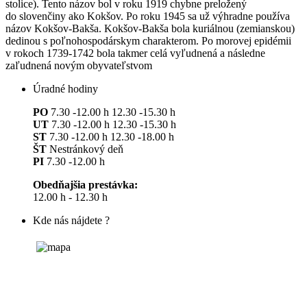
stolice). Tento názov bol v roku 1919 chybne preložený
do slovenčiny ako Kokšov. Po roku 1945 sa už výhradne používa
názov Kokšov-Bakša. Kokšov-Bakša bola kuriálnou (zemianskou)
dedinou s poľnohospodárskym charakterom. Po morovej epidémii
v rokoch 1739-1742 bola takmer celá vyľudnená a následne
zaľudnená novým obyvateľstvom
Úradné hodiny
PO
7.30 -12.00 h 12.30 -15.30 h
UT
7.30 -12.00 h 12.30 -15.30 h
ST
7.30 -12.00 h 12.30 -18.00 h
ŠT
Nestránkový deň
PI
7.30 -12.00 h
Obedňajšia prestávka:
12.00 h - 12.30 h
Kde nás nájdete ?