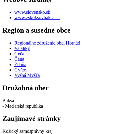
www.slovensko.sk
www.zskoksovbaksa.sk
Región a susedné obce
Regionálne združenie obcí Hornád
Valaliky
Geča
Čana
Ždaňa
Gyňov
Vyšná Myšľa
Družobná obec
Baksa
- Maďarská republika
Zaujímavé stránky
Košický samosprávny kraj