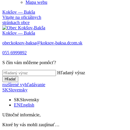
Mapa webu
Kokšov — Bakša
Vitajte na oficiálnych
stránkach obce
Kokšov — Bakša
obeckoksov-baksa@koksov-baksa.dcom.sk
055 6999892
S čím vám môžeme pomôcť?
Hľadaný výraz
Hľadať
rozšírené vyhľadávanie
SK
Slovensky
SK
Slovensky
EN
English
Užitočné informácie,
Ktoré by vás mohli zaujímať…