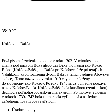
35/19 °C
Kokšov — Bakša
Prvá písomná zmienka o obci je z roku 1302. V minulosti bola
známa pod názvom Boxa alebo tiež Baxa, no najmä ako Koksó-
Baksa (Kokšov-Bakša, t.j. Bakša pri Kokšove, čiže pri terajších
Valalikoch, kvôli rozlíšeniu dvoch Bakší v rámci vtedajšej Abovskej
stolice). Tento názov bol v roku 1919 chybne preložený
do slovenčiny ako Kokšov. Po roku 1945 sa už výhradne používa
názov Kokšov-Bakša. Kokšov-Bakša bola kuriálnou (zemianskou)
dedinou s poľnohospodárskym charakterom. Po morovej epidémii
v rokoch 1739-1742 bola takmer celá vyľudnená a následne
zaľudnená novým obyvateľstvom
Úradné hodiny