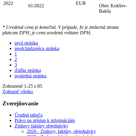
2022
EUR
61/2022
Obec Kokšov-
Bakša
* Uvedená cena je konečná. V prípade, že je zmluvná strana
platcom DPH, je cena uvedená vrátane DPH.
prvá stránka
predchádzajúca stránka
1
2
3
ďalšia stránka
posledná stránka
Zobrazené
1
-
25
z 85
Zobraziť všetko
Zverejňovanie
Úradná tabuľa
Právo na prístup k informáciám
Zmluvy faktúry objednávky
2026 - Zmluvy, faktúry, objednávky