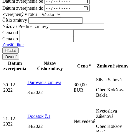
Dátum zverejnenia od
Dátum zverejnenia do
Zverejnený v roku
Číslo zmluvy
Názov / Predmet zmluvy
Cena od
Cena do
Zrušiť filter
Zavrieť
Dátum
Názov
Cena *
Zmluvné strany
zverejnenia
Číslo zmluvy
Silvia Sabová
Darovacia zmluva
30. 12.
300,00
Obec Kokšov-
2022
EUR
85/2022
Bakša
Kvetoslava
Dodatok č.1
Zálehová
21. 12.
Neuvedené
2022
84/2022
Obec Kokšov-
Bakša