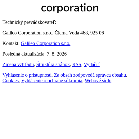
Technický prevádzkovateľ:
Galileo Corporation s.r.o., Čierna Voda 468, 925 06
Kontakt:
Galileo Corporation s.r.o.
Posledná aktualizácia: 7. 8. 2026
Zmena vzhľadu
,
Štruktúra stránok
,
RSS
,
Vytlačiť
Vyhlásenie o prístupnosti
,
Za obsah zodpovedá správca obsahu
,
Cookies
,
Vyhlásenie o ochrane súkromia
,
Webové sídlo