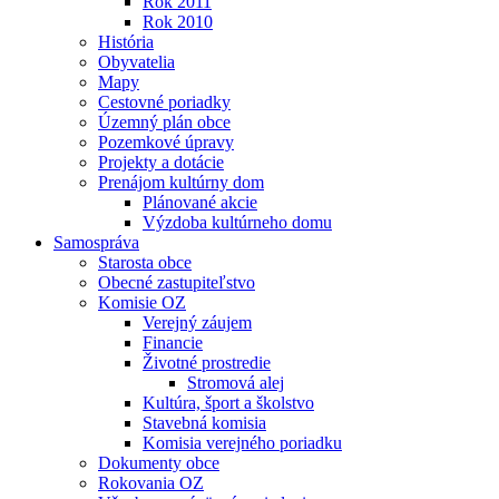
Rok 2011
Rok 2010
História
Obyvatelia
Mapy
Cestovné poriadky
Územný plán obce
Pozemkové úpravy
Projekty a dotácie
Prenájom kultúrny dom
Plánované akcie
Výzdoba kultúrneho domu
Samospráva
Starosta obce
Obecné zastupiteľstvo
Komisie OZ
Verejný záujem
Financie
Životné prostredie
Stromová alej
Kultúra, šport a školstvo
Stavebná komisia
Komisia verejného poriadku
Dokumenty obce
Rokovania OZ