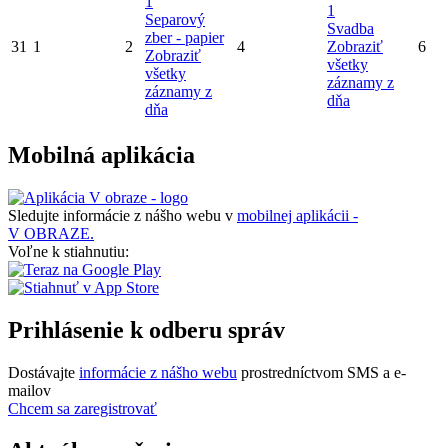
1
1
Separový
Svadba
zber - papier
31
1
2
4
Zobraziť
6
Zobraziť
všetky
všetky
záznamy z
záznamy z
dňa
dňa
Mobilná aplikácia
Sledujte informácie z nášho webu v
mobilnej aplikácii -
V OBRAZE.
Voľne k stiahnutiu:
Prihlásenie k odberu správ
Dostávajte
informácie z nášho webu
prostredníctvom SMS a e-
mailov
Chcem sa zaregistrovať