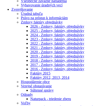
Všeobecne záväzné nariadenia
Vybavovanie úradných vecí
Zverejňovanie
Úradná tabuľa
Právo na prístup k informáciám
Zmluvy faktúry objednávky
2026 - Zmluvy, faktúry, objednávky
2025 - Zmluvy, faktúry, objednávky
2024 - Zmluvy, faktúry, objednávky
2023 - Zmluvy, faktúry, objednávky
2022 - Zmluvy, faktúry, objednávky
2021 - Zmluvy, faktúry, objednávky
2020 - Zmluvy, faktúry, objednávky
2019 - Zmluvy, faktúry, objednávky
2018 - Zmluvy, faktúry, objednávky
2017 - Zmluvy, faktúry, objednávky
2016 - Zmluvy, faktúry, objednávky
Faktúry 2015
Faktúry 2012, 2013, 2014
Hospodárenie obce
Verejné obstarávanie
Súhrnné správy
Odpady
Naturpack - triedenie zberu
Voľby