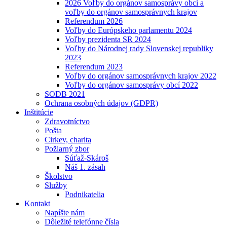
2026 Voľby do orgánov samosprávy obcí a
voľby do orgánov samosprávnych krajov
Referendum 2026
Voľby do Európskeho parlamentu 2024
Voľby prezidenta SR 2024
Voľby do Národnej rady Slovenskej republiky
2023
Referendum 2023
Voľby do orgánov samosprávnych krajov 2022
Voľby do orgánov samosprávy obcí 2022
SODB 2021
Ochrana osobných údajov (GDPR)
Inštitúcie
Zdravotníctvo
Pošta
Cirkev, charita
Požiarný zbor
Súťaž-Skároš
Náš 1. zásah
Školstvo
Služby
Podnikatelia
Kontakt
Napíšte nám
Dôležité telefónne čísla