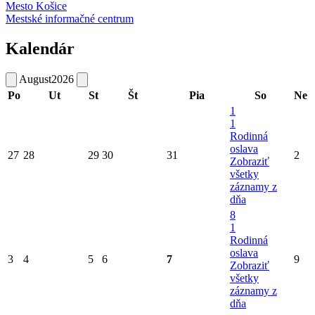
Mesto Košice
Mestské informačné centrum
Kalendár
August
2026
Po
Ut
St
Št
Pia
So
Ne
1
1
Rodinná
oslava
27
28
29
30
31
2
Zobraziť
všetky
záznamy z
dňa
8
1
Rodinná
oslava
3
4
5
6
7
9
Zobraziť
všetky
záznamy z
dňa