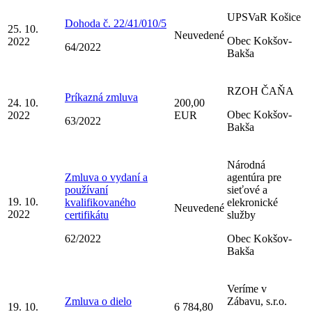
UPSVaR Košice
Dohoda č. 22/41/010/5
25. 10.
Neuvedené
Obec Kokšov-
2022
64/2022
Bakša
RZOH ČAŇA
Príkazná zmluva
24. 10.
200,00
Obec Kokšov-
2022
EUR
63/2022
Bakša
Národná
Zmluva o vydaní a
agentúra pre
používaní
sieťové a
19. 10.
kvalifikovaného
elekronické
Neuvedené
2022
certifikátu
služby
62/2022
Obec Kokšov-
Bakša
Veríme v
Zmluva o dielo
Zábavu, s.r.o.
19. 10.
6 784,80