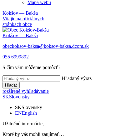
Mapa webu
Kokšov — Bakša
Vitajte na oficiálnych
stránkach obce
Kokšov — Bakša
obeckoksov-baksa@koksov-baksa.dcom.sk
055 6999892
S čím vám môžeme pomôcť?
Hľadaný výraz
Hľadať
rozšírené vyhľadávanie
SK
Slovensky
SK
Slovensky
EN
English
Užitočné informácie,
Ktoré by vás mohli zaujímať…