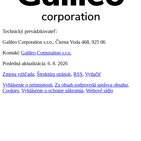
Technický prevádzkovateľ:
Galileo Corporation s.r.o., Čierna Voda 468, 925 06
Kontakt:
Galileo Corporation s.r.o.
Posledná aktualizácia: 6. 8. 2026
Zmena vzhľadu
,
Štruktúra stránok
,
RSS
,
Vytlačiť
Vyhlásenie o prístupnosti
,
Za obsah zodpovedá správca obsahu
,
Cookies
,
Vyhlásenie o ochrane súkromia
,
Webové sídlo