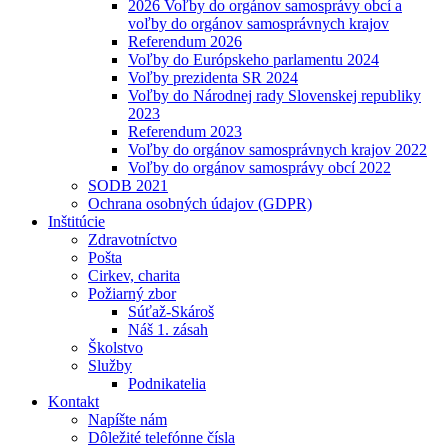
2026 Voľby do orgánov samosprávy obcí a
voľby do orgánov samosprávnych krajov
Referendum 2026
Voľby do Európskeho parlamentu 2024
Voľby prezidenta SR 2024
Voľby do Národnej rady Slovenskej republiky
2023
Referendum 2023
Voľby do orgánov samosprávnych krajov 2022
Voľby do orgánov samosprávy obcí 2022
SODB 2021
Ochrana osobných údajov (GDPR)
Inštitúcie
Zdravotníctvo
Pošta
Cirkev, charita
Požiarný zbor
Súťaž-Skároš
Náš 1. zásah
Školstvo
Služby
Podnikatelia
Kontakt
Napíšte nám
Dôležité telefónne čísla