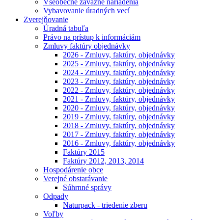
Všeobecne záväzné nariadenia
Vybavovanie úradných vecí
Zverejňovanie
Úradná tabuľa
Právo na prístup k informáciám
Zmluvy faktúry objednávky
2026 - Zmluvy, faktúry, objednávky
2025 - Zmluvy, faktúry, objednávky
2024 - Zmluvy, faktúry, objednávky
2023 - Zmluvy, faktúry, objednávky
2022 - Zmluvy, faktúry, objednávky
2021 - Zmluvy, faktúry, objednávky
2020 - Zmluvy, faktúry, objednávky
2019 - Zmluvy, faktúry, objednávky
2018 - Zmluvy, faktúry, objednávky
2017 - Zmluvy, faktúry, objednávky
2016 - Zmluvy, faktúry, objednávky
Faktúry 2015
Faktúry 2012, 2013, 2014
Hospodárenie obce
Verejné obstarávanie
Súhrnné správy
Odpady
Naturpack - triedenie zberu
Voľby