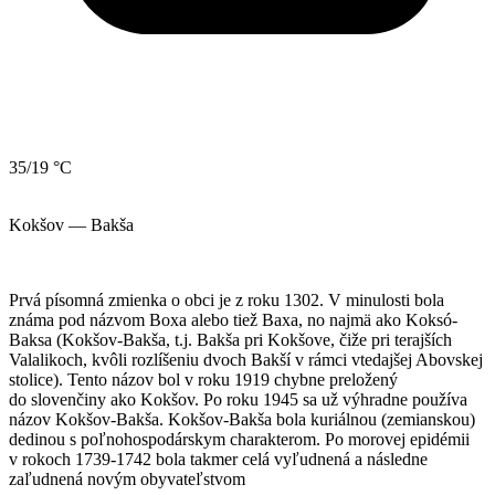
35/19 °C
Kokšov — Bakša
Prvá písomná zmienka o obci je z roku 1302. V minulosti bola
známa pod názvom Boxa alebo tiež Baxa, no najmä ako Koksó-
Baksa (Kokšov-Bakša, t.j. Bakša pri Kokšove, čiže pri terajších
Valalikoch, kvôli rozlíšeniu dvoch Bakší v rámci vtedajšej Abovskej
stolice). Tento názov bol v roku 1919 chybne preložený
do slovenčiny ako Kokšov. Po roku 1945 sa už výhradne používa
názov Kokšov-Bakša. Kokšov-Bakša bola kuriálnou (zemianskou)
dedinou s poľnohospodárskym charakterom. Po morovej epidémii
v rokoch 1739-1742 bola takmer celá vyľudnená a následne
zaľudnená novým obyvateľstvom