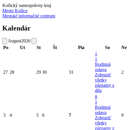
Košický samosprávny kraj
Mesto Košice
Mestské informačné centrum
Kalendár
August
2026
Po
Ut
St
Št
Pia
So
Ne
1
1
Rodinná
oslava
27
28
29
30
31
2
Zobraziť
všetky
záznamy z
dňa
8
1
Rodinná
oslava
3
4
5
6
7
9
Zobraziť
všetky
záznamy z