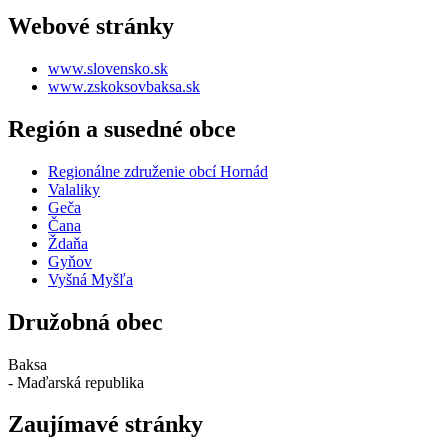
Webové stránky
www.slovensko.sk
www.zskoksovbaksa.sk
Región a susedné obce
Regionálne združenie obcí Hornád
Valaliky
Geča
Čana
Ždaňa
Gyňov
Vyšná Myšľa
Družobná obec
Baksa
- Maďarská republika
Zaujímavé stránky