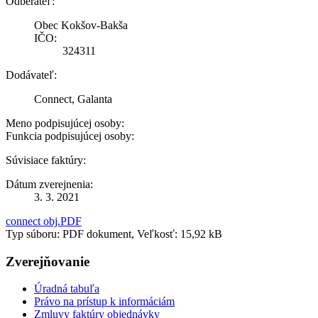
Odberateľ:
Obec Kokšov-Bakša
IČO:
324311
Dodávateľ:
Connect, Galanta
Meno podpisujúcej osoby:
Funkcia podpisujúcej osoby:
Súvisiace faktúry:
Dátum zverejnenia:
3. 3. 2021
connect obj.PDF
Typ súboru: PDF dokument, Veľkosť: 15,92 kB
Zverejňovanie
Úradná tabuľa
Právo na prístup k informáciám
Zmluvy faktúry objednávky