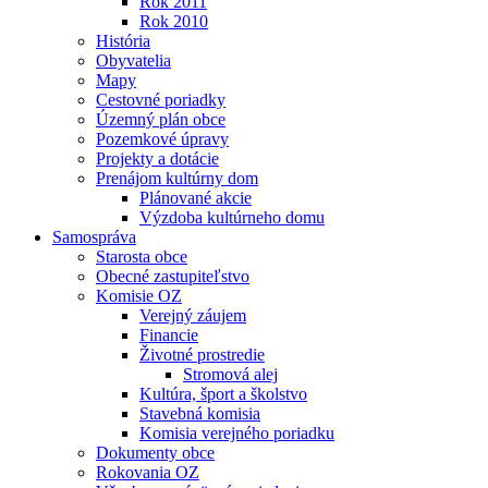
Rok 2011
Rok 2010
História
Obyvatelia
Mapy
Cestovné poriadky
Územný plán obce
Pozemkové úpravy
Projekty a dotácie
Prenájom kultúrny dom
Plánované akcie
Výzdoba kultúrneho domu
Samospráva
Starosta obce
Obecné zastupiteľstvo
Komisie OZ
Verejný záujem
Financie
Životné prostredie
Stromová alej
Kultúra, šport a školstvo
Stavebná komisia
Komisia verejného poriadku
Dokumenty obce
Rokovania OZ