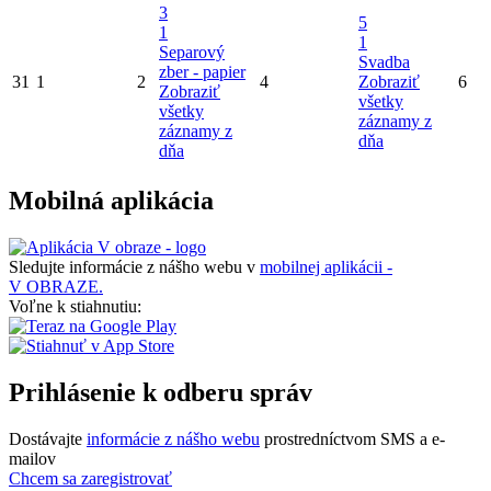
3
5
1
1
Separový
Svadba
zber - papier
31
1
2
4
Zobraziť
6
Zobraziť
všetky
všetky
záznamy z
záznamy z
dňa
dňa
Mobilná aplikácia
Sledujte informácie z nášho webu v
mobilnej aplikácii -
V OBRAZE.
Voľne k stiahnutiu:
Prihlásenie k odberu správ
Dostávajte
informácie z nášho webu
prostredníctvom SMS a e-
mailov
Chcem sa zaregistrovať