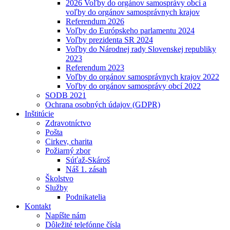
2026 Voľby do orgánov samosprávy obcí a
voľby do orgánov samosprávnych krajov
Referendum 2026
Voľby do Európskeho parlamentu 2024
Voľby prezidenta SR 2024
Voľby do Národnej rady Slovenskej republiky
2023
Referendum 2023
Voľby do orgánov samosprávnych krajov 2022
Voľby do orgánov samosprávy obcí 2022
SODB 2021
Ochrana osobných údajov (GDPR)
Inštitúcie
Zdravotníctvo
Pošta
Cirkev, charita
Požiarný zbor
Súťaž-Skároš
Náš 1. zásah
Školstvo
Služby
Podnikatelia
Kontakt
Napíšte nám
Dôležité telefónne čísla