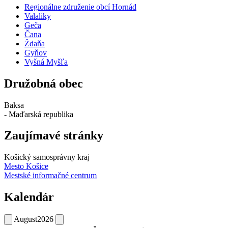
Regionálne združenie obcí Hornád
Valaliky
Geča
Čana
Ždaňa
Gyňov
Vyšná Myšľa
Družobná obec
Baksa
- Maďarská republika
Zaujímavé stránky
Košický samosprávny kraj
Mesto Košice
Mestské informačné centrum
Kalendár
August
2026