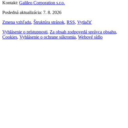
Kontakt:
Galileo Corporation s.r.o.
Posledná aktualizácia: 7. 8. 2026
Zmena vzhľadu
,
Štruktúra stránok
,
RSS
,
Vytlačiť
Vyhlásenie o prístupnosti
,
Za obsah zodpovedá správca obsahu
,
Cookies
,
Vyhlásenie o ochrane súkromia
,
Webové sídlo