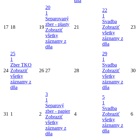
dňa
20
22
1
1
Separovaný
Svadba
zber - plasty
17
18
19
21
Zobraziť
23
Zobraziť
všetky
všetky
záznamy z
záznamy z
dňa
dňa
25
29
1
1
Zber TKO
Svadba
24
Zobraziť
26
27
28
Zobraziť
30
všetky
všetky
záznamy z
záznamy z
dňa
dňa
3
5
1
1
Separový
Svadba
zber - papier
31
1
2
4
Zobraziť
6
Zobraziť
všetky
všetky
záznamy z
záznamy z
dňa
dňa