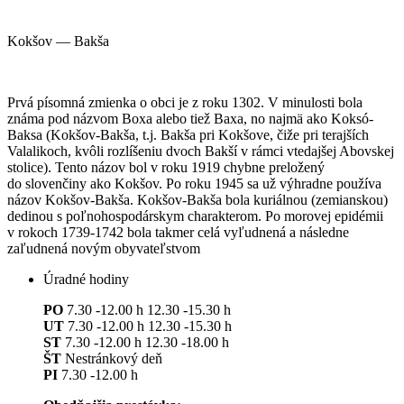
Kokšov — Bakša
Prvá písomná zmienka o obci je z roku 1302. V minulosti bola
známa pod názvom Boxa alebo tiež Baxa, no najmä ako Koksó-
Baksa (Kokšov-Bakša, t.j. Bakša pri Kokšove, čiže pri terajších
Valalikoch, kvôli rozlíšeniu dvoch Bakší v rámci vtedajšej Abovskej
stolice). Tento názov bol v roku 1919 chybne preložený
do slovenčiny ako Kokšov. Po roku 1945 sa už výhradne používa
názov Kokšov-Bakša. Kokšov-Bakša bola kuriálnou (zemianskou)
dedinou s poľnohospodárskym charakterom. Po morovej epidémii
v rokoch 1739-1742 bola takmer celá vyľudnená a následne
zaľudnená novým obyvateľstvom
Úradné hodiny
PO
7.30 -12.00 h 12.30 -15.30 h
UT
7.30 -12.00 h 12.30 -15.30 h
ST
7.30 -12.00 h 12.30 -18.00 h
ŠT
Nestránkový deň
PI
7.30 -12.00 h