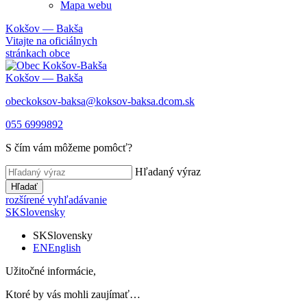
Mapa webu
Kokšov — Bakša
Vitajte na oficiálnych
stránkach obce
Kokšov — Bakša
obeckoksov-baksa@koksov-baksa.dcom.sk
055 6999892
S čím vám môžeme pomôcť?
Hľadaný výraz
Hľadať
rozšírené vyhľadávanie
SK
Slovensky
SK
Slovensky
EN
English
Užitočné informácie,
Ktoré by vás mohli zaujímať…