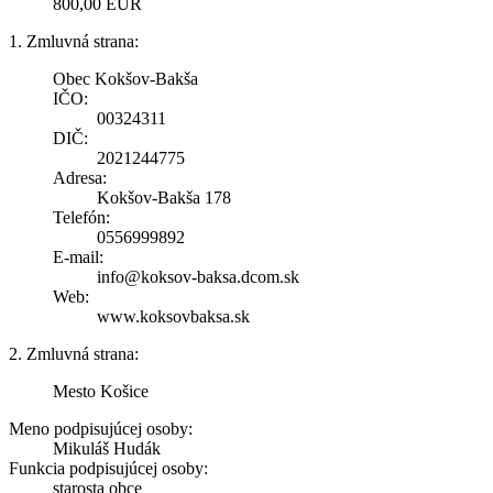
800,00 EUR
1. Zmluvná strana:
Obec Kokšov-Bakša
IČO:
00324311
DIČ:
2021244775
Adresa:
Kokšov-Bakša 178
Telefón:
0556999892
E-mail:
info@koksov-baksa.dcom.sk
Web:
www.koksovbaksa.sk
2. Zmluvná strana:
Mesto Košice
Meno podpisujúcej osoby:
Mikuláš Hudák
Funkcia podpisujúcej osoby:
starosta obce