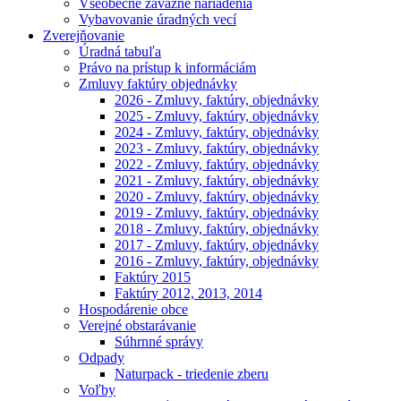
Všeobecne záväzné nariadenia
Vybavovanie úradných vecí
Zverejňovanie
Úradná tabuľa
Právo na prístup k informáciám
Zmluvy faktúry objednávky
2026 - Zmluvy, faktúry, objednávky
2025 - Zmluvy, faktúry, objednávky
2024 - Zmluvy, faktúry, objednávky
2023 - Zmluvy, faktúry, objednávky
2022 - Zmluvy, faktúry, objednávky
2021 - Zmluvy, faktúry, objednávky
2020 - Zmluvy, faktúry, objednávky
2019 - Zmluvy, faktúry, objednávky
2018 - Zmluvy, faktúry, objednávky
2017 - Zmluvy, faktúry, objednávky
2016 - Zmluvy, faktúry, objednávky
Faktúry 2015
Faktúry 2012, 2013, 2014
Hospodárenie obce
Verejné obstarávanie
Súhrnné správy
Odpady
Naturpack - triedenie zberu
Voľby