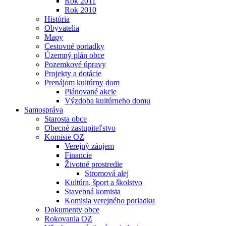
Rok 2011
Rok 2010
História
Obyvatelia
Mapy
Cestovné poriadky
Územný plán obce
Pozemkové úpravy
Projekty a dotácie
Prenájom kultúrny dom
Plánované akcie
Výzdoba kultúrneho domu
Samospráva
Starosta obce
Obecné zastupiteľstvo
Komisie OZ
Verejný záujem
Financie
Životné prostredie
Stromová alej
Kultúra, šport a školstvo
Stavebná komisia
Komisia verejného poriadku
Dokumenty obce
Rokovania OZ