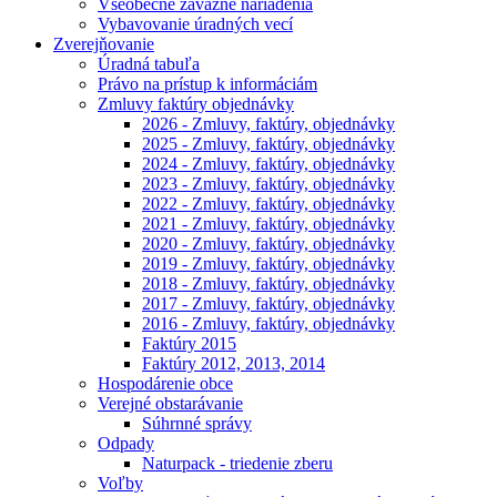
Všeobecne záväzné nariadenia
Vybavovanie úradných vecí
Zverejňovanie
Úradná tabuľa
Právo na prístup k informáciám
Zmluvy faktúry objednávky
2026 - Zmluvy, faktúry, objednávky
2025 - Zmluvy, faktúry, objednávky
2024 - Zmluvy, faktúry, objednávky
2023 - Zmluvy, faktúry, objednávky
2022 - Zmluvy, faktúry, objednávky
2021 - Zmluvy, faktúry, objednávky
2020 - Zmluvy, faktúry, objednávky
2019 - Zmluvy, faktúry, objednávky
2018 - Zmluvy, faktúry, objednávky
2017 - Zmluvy, faktúry, objednávky
2016 - Zmluvy, faktúry, objednávky
Faktúry 2015
Faktúry 2012, 2013, 2014
Hospodárenie obce
Verejné obstarávanie
Súhrnné správy
Odpady
Naturpack - triedenie zberu
Voľby