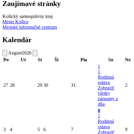
Zaujímavé stránky
Košický samosprávny kraj
Mesto Košice
Mestské informačné centrum
Kalendár
August
2026
Po
Ut
St
Št
Pia
So
Ne
1
1
Rodinná
oslava
27
28
29
30
31
2
Zobraziť
všetky
záznamy z
dňa
8
1
Rodinná
oslava
3
4
5
6
7
9
Zobraziť