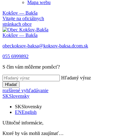
Mapa webu
Kokšov — Bakša
Vitajte na oficiálnych
stránkach obce
Kokšov — Bakša
obeckoksov-baksa@koksov-baksa.dcom.sk
055 6999892
S čím vám môžeme pomôcť?
Hľadaný výraz
Hľadať
rozšírené vyhľadávanie
SK
Slovensky
SK
Slovensky
EN
English
Užitočné informácie,
Ktoré by vás mohli zaujímať…