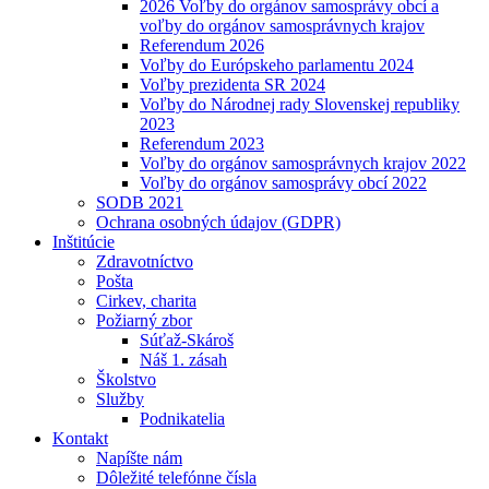
2026 Voľby do orgánov samosprávy obcí a
voľby do orgánov samosprávnych krajov
Referendum 2026
Voľby do Európskeho parlamentu 2024
Voľby prezidenta SR 2024
Voľby do Národnej rady Slovenskej republiky
2023
Referendum 2023
Voľby do orgánov samosprávnych krajov 2022
Voľby do orgánov samosprávy obcí 2022
SODB 2021
Ochrana osobných údajov (GDPR)
Inštitúcie
Zdravotníctvo
Pošta
Cirkev, charita
Požiarný zbor
Súťaž-Skároš
Náš 1. zásah
Školstvo
Služby
Podnikatelia
Kontakt
Napíšte nám
Dôležité telefónne čísla