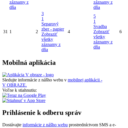
záznamy z
záznamy z
dňa
dňa
3
5
1
1
Separový
Svadba
zber - papier
31
1
2
4
Zobraziť
6
Zobraziť
všetky
všetky
záznamy z
záznamy z
dňa
dňa
Mobilná aplikácia
Sledujte informácie z nášho webu v
mobilnej aplikácii -
V OBRAZE.
Voľne k stiahnutiu:
Prihlásenie k odberu správ
Dostávajte
informácie z nášho webu
prostredníctvom SMS a e-