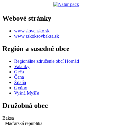
Webové stránky
www.slovensko.sk
www.zskoksovbaksa.sk
Región a susedné obce
Regionálne združenie obcí Hornád
Valaliky
Geča
Čana
Ždaňa
Gyňov
Vyšná Myšľa
Družobná obec
Baksa
- Maďarská republika