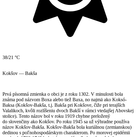
38/21 °C
Kokšov — Bakša
Prvá písomná zmienka o obci je z roku 1302. V minulosti bola
známa pod názvom Boxa alebo tiež Baxa, no najmä ako Koksó-
Baksa (Kokšov-Bakša, t.j. Bakša pri Kokšove, čiže pri terajších
Valalikoch, kvôli rozlíšeniu dvoch Bakší v rámci vtedajšej Abovskej
stolice). Tento názov bol v roku 1919 chybne preložený
do slovenčiny ako Kokšov. Po roku 1945 sa už výhradne používa
názov Kokšov-Bakša. Kokšov-Bakša bola kuriálnou (zemianskou)
dedinou s poľnohospodárskym charakterom. Po morovej epidémii