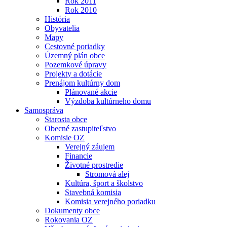
Rok 2011
Rok 2010
História
Obyvatelia
Mapy
Cestovné poriadky
Územný plán obce
Pozemkové úpravy
Projekty a dotácie
Prenájom kultúrny dom
Plánované akcie
Výzdoba kultúrneho domu
Samospráva
Starosta obce
Obecné zastupiteľstvo
Komisie OZ
Verejný záujem
Financie
Životné prostredie
Stromová alej
Kultúra, šport a školstvo
Stavebná komisia
Komisia verejného poriadku
Dokumenty obce
Rokovania OZ