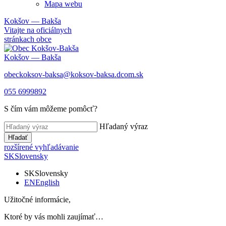
Mapa webu
Kokšov — Bakša
Vitajte na oficiálnych
stránkach obce
Kokšov — Bakša
obeckoksov-baksa@koksov-baksa.dcom.sk
055 6999892
S čím vám môžeme pomôcť?
Hľadaný výraz
Hľadať
rozšírené vyhľadávanie
SK
Slovensky
SK
Slovensky
EN
English
Užitočné informácie,
Ktoré by vás mohli zaujímať…