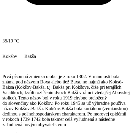
35/19 °C
Kokšov — Bakša
Prvá písomná zmienka o obci je z roku 1302. V minulosti bola
známa pod názvom Boxa alebo tiež Baxa, no najmä ako Koksó-
Baksa (Kokšov-Bakša, t.j. Bakša pri Kokšove, čiže pri terajších
Valalikoch, kvôli rozlíšeniu dvoch Bakší v rámci vtedajšej Abovskej
stolice). Tento názov bol v roku 1919 chybne preložený
do slovenčiny ako Kokšov. Po roku 1945 sa už výhradne používa
názov Kokšov-Bakša. Kokšov-Bakša bola kuriálnou (zemianskou)
dedinou s poľnohospodárskym charakterom. Po morovej epidémii
v rokoch 1739-1742 bola takmer celá vyľudnená a následne
zaľudnená novým obyvateľstvom