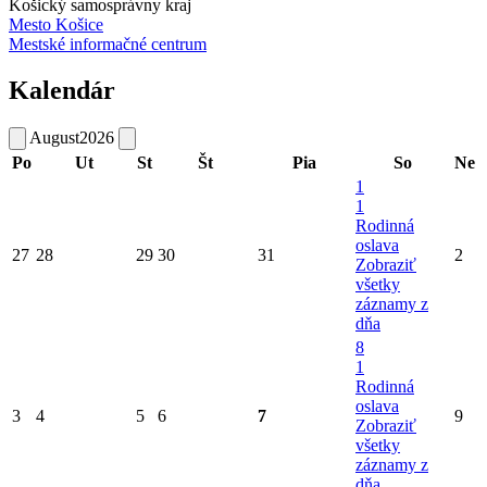
Košický samosprávny kraj
Mesto Košice
Mestské informačné centrum
Kalendár
August
2026
Po
Ut
St
Št
Pia
So
Ne
1
1
Rodinná
oslava
27
28
29
30
31
2
Zobraziť
všetky
záznamy z
dňa
8
1
Rodinná
oslava
3
4
5
6
7
9
Zobraziť
všetky
záznamy z
dňa