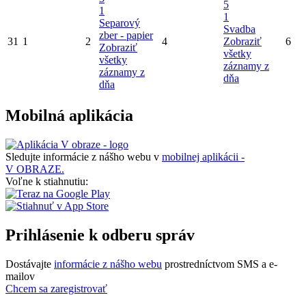
5
1
1
Separový
Svadba
zber - papier
31
1
2
4
Zobraziť
6
Zobraziť
všetky
všetky
záznamy z
záznamy z
dňa
dňa
Mobilná aplikácia
Sledujte informácie z nášho webu v
mobilnej aplikácii -
V OBRAZE.
Voľne k stiahnutiu:
Prihlásenie k odberu správ
Dostávajte
informácie z nášho webu
prostredníctvom SMS a e-
mailov
Chcem sa zaregistrovať