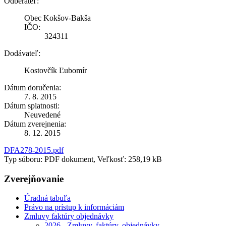
Odberateľ:
Obec Kokšov-Bakša
IČO:
324311
Dodávateľ:
Kostovčík Ľubomír
Dátum doručenia:
7. 8. 2015
Dátum splatnosti:
Neuvedené
Dátum zverejnenia:
8. 12. 2015
DFA278-2015.pdf
Typ súboru: PDF dokument, Veľkosť: 258,19 kB
Zverejňovanie
Úradná tabuľa
Právo na prístup k informáciám
Zmluvy faktúry objednávky
2026 - Zmluvy, faktúry, objednávky