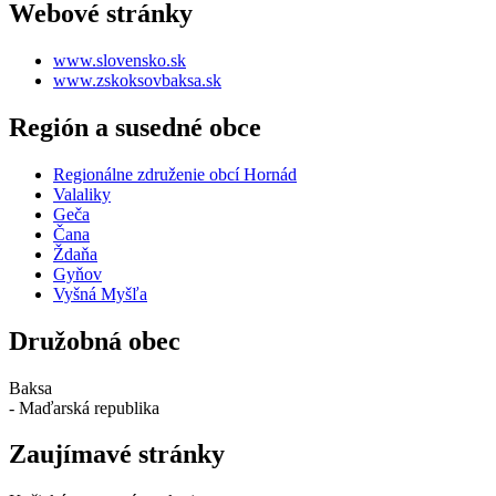
Webové stránky
www.slovensko.sk
www.zskoksovbaksa.sk
Región a susedné obce
Regionálne združenie obcí Hornád
Valaliky
Geča
Čana
Ždaňa
Gyňov
Vyšná Myšľa
Družobná obec
Baksa
- Maďarská republika
Zaujímavé stránky