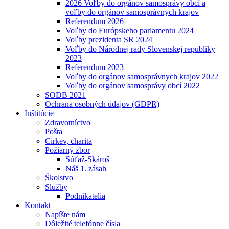
2026 Voľby do orgánov samosprávy obcí a
voľby do orgánov samosprávnych krajov
Referendum 2026
Voľby do Európskeho parlamentu 2024
Voľby prezidenta SR 2024
Voľby do Národnej rady Slovenskej republiky
2023
Referendum 2023
Voľby do orgánov samosprávnych krajov 2022
Voľby do orgánov samosprávy obcí 2022
SODB 2021
Ochrana osobných údajov (GDPR)
Inštitúcie
Zdravotníctvo
Pošta
Cirkev, charita
Požiarný zbor
Súťaž-Skároš
Náš 1. zásah
Školstvo
Služby
Podnikatelia
Kontakt
Napíšte nám
Dôležité telefónne čísla