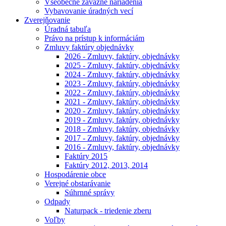
Všeobecne záväzné nariadenia
Vybavovanie úradných vecí
Zverejňovanie
Úradná tabuľa
Právo na prístup k informáciám
Zmluvy faktúry objednávky
2026 - Zmluvy, faktúry, objednávky
2025 - Zmluvy, faktúry, objednávky
2024 - Zmluvy, faktúry, objednávky
2023 - Zmluvy, faktúry, objednávky
2022 - Zmluvy, faktúry, objednávky
2021 - Zmluvy, faktúry, objednávky
2020 - Zmluvy, faktúry, objednávky
2019 - Zmluvy, faktúry, objednávky
2018 - Zmluvy, faktúry, objednávky
2017 - Zmluvy, faktúry, objednávky
2016 - Zmluvy, faktúry, objednávky
Faktúry 2015
Faktúry 2012, 2013, 2014
Hospodárenie obce
Verejné obstarávanie
Súhrnné správy
Odpady
Naturpack - triedenie zberu
Voľby