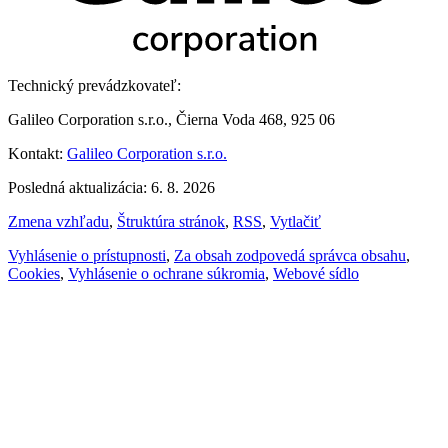
Technický prevádzkovateľ:
Galileo Corporation s.r.o., Čierna Voda 468, 925 06
Kontakt:
Galileo Corporation s.r.o.
Posledná aktualizácia: 6. 8. 2026
Zmena vzhľadu
,
Štruktúra stránok
,
RSS
,
Vytlačiť
Vyhlásenie o prístupnosti
,
Za obsah zodpovedá správca obsahu
,
Cookies
,
Vyhlásenie o ochrane súkromia
,
Webové sídlo