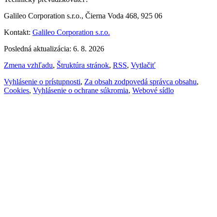
Galileo Corporation s.r.o., Čierna Voda 468, 925 06
Kontakt:
Galileo Corporation s.r.o.
Posledná aktualizácia: 6. 8. 2026
Zmena vzhľadu
,
Štruktúra stránok
,
RSS
,
Vytlačiť
Vyhlásenie o prístupnosti
,
Za obsah zodpovedá správca obsahu
,
Cookies
,
Vyhlásenie o ochrane súkromia
,
Webové sídlo