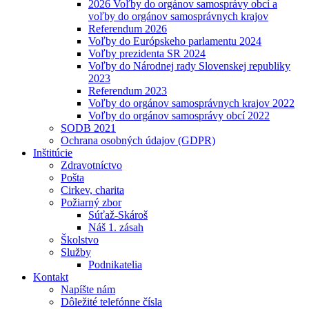
2026 Voľby do orgánov samosprávy obcí a
voľby do orgánov samosprávnych krajov
Referendum 2026
Voľby do Európskeho parlamentu 2024
Voľby prezidenta SR 2024
Voľby do Národnej rady Slovenskej republiky
2023
Referendum 2023
Voľby do orgánov samosprávnych krajov 2022
Voľby do orgánov samosprávy obcí 2022
SODB 2021
Ochrana osobných údajov (GDPR)
Inštitúcie
Zdravotníctvo
Pošta
Cirkev, charita
Požiarný zbor
Súťaž-Skároš
Náš 1. zásah
Školstvo
Služby
Podnikatelia
Kontakt
Napíšte nám
Dôležité telefónne čísla