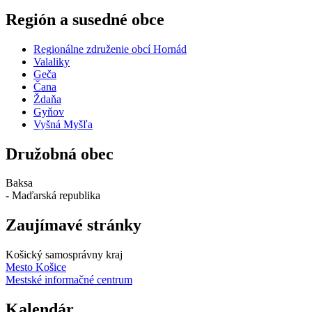
Región a susedné obce
Regionálne združenie obcí Hornád
Valaliky
Geča
Čana
Ždaňa
Gyňov
Vyšná Myšľa
Družobná obec
Baksa
- Maďarská republika
Zaujímavé stránky
Košický samosprávny kraj
Mesto Košice
Mestské informačné centrum
Kalendár