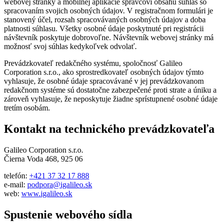
webovej stránky a mobilnej aplikácie správcovi obsahu súhlas so
spracovaním svojich osobných údajov. V registračnom formulári je
stanovený účel, rozsah spracovávaných osobných údajov a doba
platnosti súhlasu. Všetky osobné údaje poskytnuté pri registrácii
návštevník poskytuje dobrovoľne. Návštevník webovej stránky má
možnosť svoj súhlas kedykoľvek odvolať.
Prevádzkovateľ redakčného systému, spoločnosť Galileo
Corporation s.r.o., ako sprostredkovateľ osobných údajov týmto
vyhlasuje, že osobné údaje spracovávané v jej prevádzkovanom
redakčnom systéme sú dostatočne zabezpečené proti strate a úniku a
zároveň vyhlasuje, že neposkytuje žiadne sprístupnené osobné údaje
tretím osobám.
Kontakt na technického prevádzkovateľa
Galileo Corporation s.r.o.
Čierna Voda 468, 925 06
telefón:
+421 37 32 17 888
e-mail:
podpora@igalileo.sk
web:
www.igalileo.sk
Spustenie webového sídla