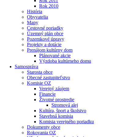
Rok 2011
Rok 2010
História
Obyvatelia
Mapy
Cestovné poriadky
Územný plán obce
Pozemkové úpravy
Projekty a dotácie
Prenájom kultúrny dom
Plánované akcie
Výzdoba kultúrneho domu
Samospráva
Starosta obce
Obecné zastupiteľstvo
Komisie OZ
Verejný záujem
Financie
Životné prostredie
Stromová alej
Kultúra, šport a školstvo
Stavebná komisia
Komisia verejného poriadku
Dokumenty obce
Rokovania OZ