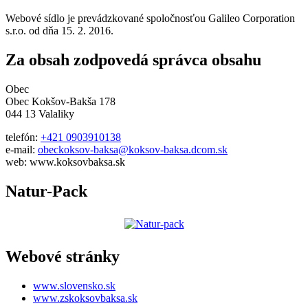
Webové sídlo je prevádzkované spoločnosťou Galileo Corporation
s.r.o. od dňa 15. 2. 2016.
Za obsah zodpovedá správca obsahu
Obec
Obec Kokšov-Bakša 178
044 13 Valaliky
telefón:
+421 0903910138
e-mail:
obeckoksov-baksa@koksov-baksa.dcom.sk
web: www.koksovbaksa.sk
Natur-Pack
Webové stránky
www.slovensko.sk
www.zskoksovbaksa.sk