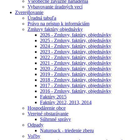
Všeobecne záväzné nariadenia
Vybavovanie úradných vecí
Zverejňovanie
Úradná tabuľa
Právo na prístup k informáciám
Zmluvy faktúry objednávky
2026 - Zmluvy, faktúry, objednávky
2025 - Zmluvy, faktúry, objednávky
2024 - Zmluvy, faktúry, objednávky
2023 - Zmluvy, faktúry, objednávky
2022 - Zmluvy, faktúry, objednávky
2021 - Zmluvy, faktúry, objednávky
2020 - Zmluvy, faktúry, objednávky
2019 - Zmluvy, faktúry, objednávky
2018 - Zmluvy, faktúry, objednávky
2017 - Zmluvy, faktúry, objednávky
2016 - Zmluvy, faktúry, objednávky
Faktúry 2015
Faktúry 2012, 2013, 2014
Hospodárenie obce
Verejné obstarávanie
Súhrnné správy
Odpady
Naturpack - triedenie zberu
Voľby