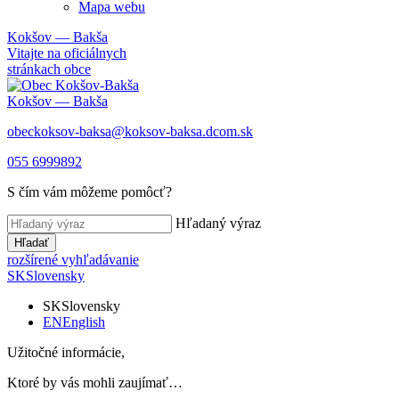
Mapa webu
Kokšov — Bakša
Vitajte na oficiálnych
stránkach obce
Kokšov — Bakša
obeckoksov-baksa@koksov-baksa.dcom.sk
055 6999892
S čím vám môžeme pomôcť?
Hľadaný výraz
Hľadať
rozšírené vyhľadávanie
SK
Slovensky
SK
Slovensky
EN
English
Užitočné informácie,
Ktoré by vás mohli zaujímať…