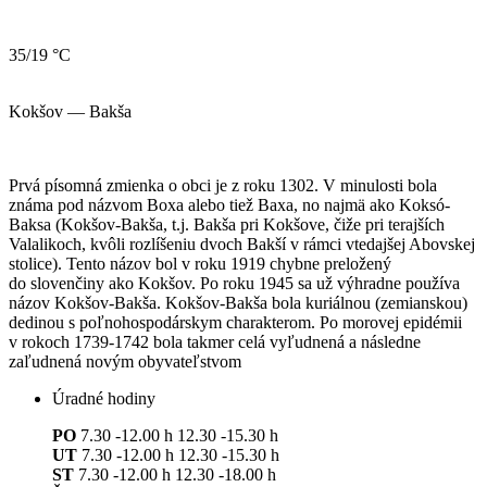
35/19 °C
Kokšov — Bakša
Prvá písomná zmienka o obci je z roku 1302. V minulosti bola
známa pod názvom Boxa alebo tiež Baxa, no najmä ako Koksó-
Baksa (Kokšov-Bakša, t.j. Bakša pri Kokšove, čiže pri terajších
Valalikoch, kvôli rozlíšeniu dvoch Bakší v rámci vtedajšej Abovskej
stolice). Tento názov bol v roku 1919 chybne preložený
do slovenčiny ako Kokšov. Po roku 1945 sa už výhradne používa
názov Kokšov-Bakša. Kokšov-Bakša bola kuriálnou (zemianskou)
dedinou s poľnohospodárskym charakterom. Po morovej epidémii
v rokoch 1739-1742 bola takmer celá vyľudnená a následne
zaľudnená novým obyvateľstvom
Úradné hodiny
PO
7.30 -12.00 h 12.30 -15.30 h
UT
7.30 -12.00 h 12.30 -15.30 h
ST
7.30 -12.00 h 12.30 -18.00 h